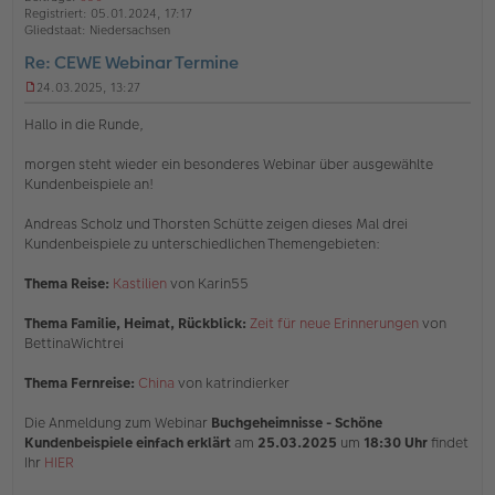
b
t
n
Registriert:
05.01.2024, 17:17
e
e
Gliedstaat:
Niedersachsen
n
Re: CEWE Webinar Termine
24.03.2025, 13:27
U
n
Hallo in die Runde,
g
e
morgen steht wieder ein besonderes Webinar über ausgewählte
l
Kundenbeispiele an!
e
s
e
Andreas Scholz und Thorsten Schütte zeigen dieses Mal drei
n
Kundenbeispiele zu unterschiedlichen Themengebieten:
e
r
Thema Reise:
Kastilien
von Karin55
B
e
i
Thema Familie, Heimat, Rückblick:
Zeit für neue Erinnerungen
von
t
BettinaWichtrei
r
a
Thema Fernreise:
China
von katrindierker
g
Die Anmeldung zum Webinar
Buchgeheimnisse - Schöne
Kundenbeispiele einfach erklärt
am
25.03.2025
um
18:30 Uhr
findet
Ihr
HIER