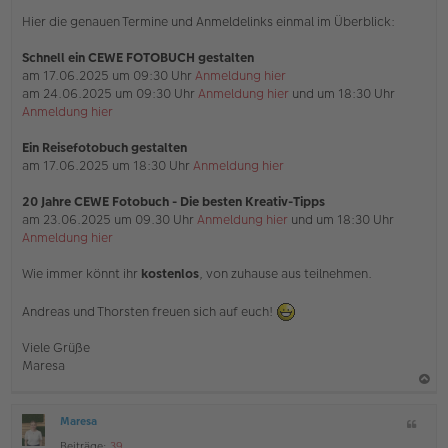
n
Hier die genauen Termine und Anmeldelinks einmal im Überblick:
e
r
B
Schnell ein CEWE FOTOBUCH gestalten
e
am 17.06.2025 um 09:30 Uhr
Anmeldung hier
i
am 24.06.2025 um 09:30 Uhr
Anmeldung hier
und um 18:30 Uhr
t
Anmeldung hier
r
a
g
Ein Reisefotobuch gestalten
am 17.06.2025 um 18:30 Uhr
Anmeldung hier
20 Jahre CEWE Fotobuch - Die besten Kreativ-Tipps
am 23.06.2025 um 09.30 Uhr
Anmeldung hier
und um 18:30 Uhr
Anmeldung hier
Wie immer könnt ihr
kostenlos
, von zuhause aus teilnehmen.
Andreas und Thorsten freuen sich auf euch!
Viele Grüße
Maresa
a
Maresa
Z
c
O
i
Beiträge:
39
ff