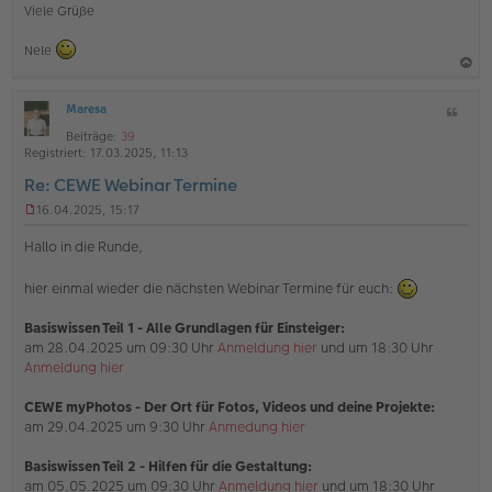
Viele Grüße
Nele
a
Maresa
Z
c
O
i
h
Beiträge:
39
ff
t
Registriert:
17.03.2025, 11:13
l
o
a
i
Re: CEWE Webinar Termine
b
t
n
e
e
16.04.2025, 15:17
U
n
n
Hallo in die Runde,
g
e
hier einmal wieder die nächsten Webinar Termine für euch:
l
e
s
Basiswissen Teil 1 - Alle Grundlagen für Einsteiger:
e
am 28.04.2025 um 09:30 Uhr
Anmeldung hier
und um 18:30 Uhr
n
Anmeldung hier
e
r
B
CEWE myPhotos - Der Ort für Fotos, Videos und deine Projekte:
e
am 29.04.2025 um 9:30 Uhr
Anmedung hier
i
t
Basiswissen Teil 2 - Hilfen für die Gestaltung:
r
am 05.05.2025 um 09:30 Uhr
Anmeldung hier
und um 18:30 Uhr
a