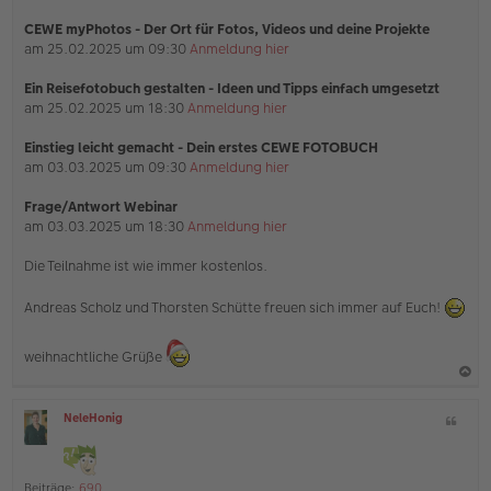
CEWE myPhotos - Der Ort für Fotos, Videos und deine Projekte
am 25.02.2025 um 09:30
Anmeldung hier
Ein Reisefotobuch gestalten - Ideen und Tipps einfach umgesetzt
am 25.02.2025 um 18:30
Anmeldung hier
Einstieg leicht gemacht - Dein erstes CEWE FOTOBUCH
am 03.03.2025 um 09:30
Anmeldung hier
Frage/Antwort Webinar
am 03.03.2025 um 18:30
Anmeldung hier
Die Teilnahme ist wie immer kostenlos.
Andreas Scholz und Thorsten Schütte freuen sich immer auf Euch!
weihnachtliche Grüße
a
NeleHonig
Z
c
O
i
h
ff
t
l
o
a
i
Beiträge:
690