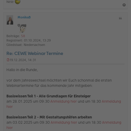
Nele
a
MonikaB
Z
c
O
i
h
ff
t
l
o
a
i
Beiträge:
58
b
t
n
Registriert:
01.10.2024, 13:29
e
e
Gliedstaat:
Niedersachsen
n
Re: CEWE Webinar Termine
19.12.2024, 14:31
U
n
Hallo in die Runde,
g
e
vor dem Jahreswechsel möchten wir Euch schonmal die ersten
l
Webinartermine für das kommende Jahr mitgeben:
e
s
e
Basiswissen Teil 1 - Alle Grundlagen für Einsteiger
n
am 28.01.2025 um 09:30
Anmeldung hier
und um 18:30
Anmeldung
e
hier
r
B
e
Basiswissen Teil 2 - Mit Gestaltungshilfen arbeiten
i
am 03.02.2025 um 09:30
Anmeldung hier
und um 18:30
Anmeldung
t
hier
r