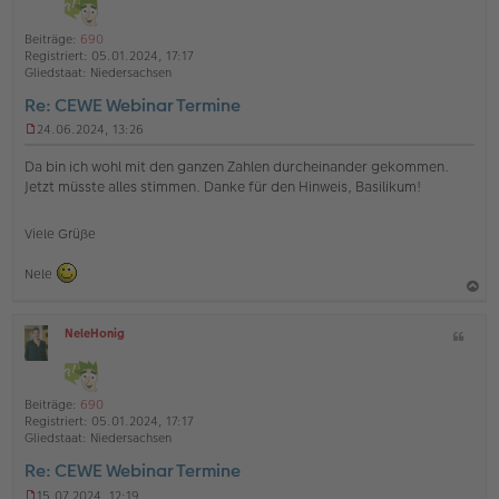
t
l
o
a
i
Beiträge:
690
b
t
n
Registriert:
05.01.2024, 17:17
e
e
Gliedstaat:
Niedersachsen
n
Re: CEWE Webinar Termine
24.06.2024, 13:26
U
n
Da bin ich wohl mit den ganzen Zahlen durcheinander gekommen.
g
Jetzt müsste alles stimmen. Danke für den Hinweis, Basilikum!
e
l
e
Viele Grüße
s
e
Nele
n
e
r
a
B
NeleHonig
Z
c
e
O
i
h
i
ff
t
t
l
o
a
r
i
Beiträge:
690
b
t
a
n
Registriert:
05.01.2024, 17:17
g
e
e
Gliedstaat:
Niedersachsen
n
Re: CEWE Webinar Termine
15.07.2024, 12:19