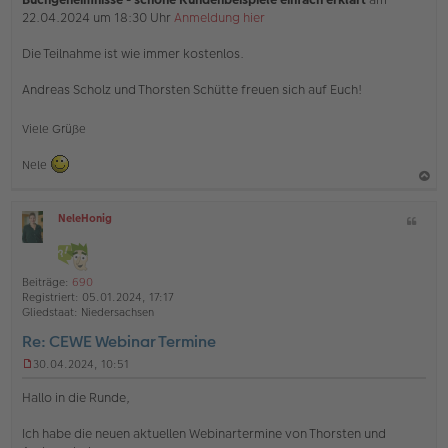
22.04.2024 um 18:30 Uhr
Anmeldung hier
Die Teilnahme ist wie immer kostenlos.
Andreas Scholz und Thorsten Schütte freuen sich auf Euch!
Viele Grüße
Nele
a
NeleHonig
Z
c
O
i
h
ff
t
l
o
a
i
Beiträge:
690
b
t
n
Registriert:
05.01.2024, 17:17
e
e
Gliedstaat:
Niedersachsen
n
Re: CEWE Webinar Termine
30.04.2024, 10:51
U
n
Hallo in die Runde,
g
e
Ich habe die neuen aktuellen Webinartermine von Thorsten und
l