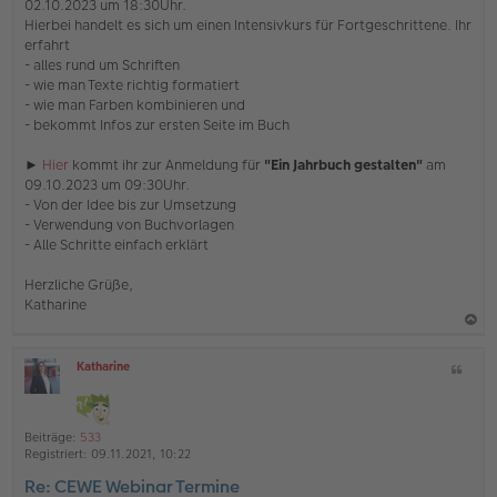
02.10.2023 um 18:30Uhr.
r
Hierbei handelt es sich um einen Intensivkurs für Fortgeschrittene. Ihr
B
e
erfahrt
i
- alles rund um Schriften
t
- wie man Texte richtig formatiert
r
- wie man Farben kombinieren und
a
- bekommt Infos zur ersten Seite im Buch
g
►
Hier
kommt ihr zur Anmeldung für
"Ein Jahrbuch gestalten"
am
09.10.2023 um 09:30Uhr.
- Von der Idee bis zur Umsetzung
- Verwendung von Buchvorlagen
- Alle Schritte einfach erklärt
Herzliche Grüße,
Katharine
a
Katharine
Z
c
O
i
h
ff
t
l
o
a
i
Beiträge:
533
b
t
n
Registriert:
09.11.2021, 10:22
e
e
Re: CEWE Webinar Termine
n