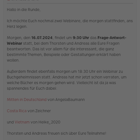
U
n
Hallo in die Runde,
g
e
Ich möchte Euch nochmal zwei Webinare, die morgen stattfinden, ans
l
Herz legen.
e
s
e
Morgen, den
16.07.2024
, findet um
9:30 Uhr
das
Frage-Antwort-
n
Webinar
statt, bei dem Thorsten und Andreas alle Eure Fragen
e
beantworten. Das ist vor allem für die interessant, die ganz
r
bestimmte Themen, Beispiele oder Gestaltungen erklärt haben
B
e
wollen.
i
t
Außerdem findet ebenfalls morgen um 18:30 Uhr ein Webinar zu
r
Buchgeheimnissen statt. Andreas hat mir jetzt schon verraten, um
a
welche Bücher es morgen gehen wird. Vielleicht ist da ja was
g
spannendes für Euch dabei:
Mitten in Deutschland
von AngelaBaumann
Costa Rica
von Zeichner
und
Vietnam
von Heike_2020
Thorsten und Andreas freuen sich über Eure Teilnahme!