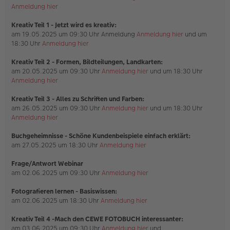
g
Anmeldung hier
Kreativ Teil 1 - Jetzt wird es kreativ:
am 19.05.2025 um 09:30 Uhr Anmeldung
Anmeldung hier
und um
18:30 Uhr
Anmeldung hier
Kreativ Teil 2 - Formen, Bildteilungen, Landkarten:
am 20.05.2025 um 09:30 Uhr
Anmeldung hier
und um 18:30 Uhr
Anmeldung hier
Kreativ Teil 3 - Alles zu Schriften und Farben:
am 26.05.2025 um 09:30 Uhr
Anmeldung hier
und um 18:30 Uhr
Anmeldung hier
Buchgeheimnisse - Schöne Kundenbeispiele einfach erklärt:
am 27.05.2025 um 18:30 Uhr
Anmeldung hier
Frage/Antwort Webinar
am 02.06.2025 um 09:30 Uhr
Anmeldung hier
Fotografieren lernen - Basiswissen:
am 02.06.2025 um 18:30 Uhr
Anmeldung hier
Kreativ Teil 4 -Mach den CEWE FOTOBUCH interessanter:
am 03.06.2025 um 09:30 Uhr
Anmeldung hier
und