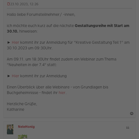
23.10.2023, 12:26
U
n
Hallo liebe Forumsteilnehmer/ -innen,
g
e
ich möchte euch kurz auf die nächste
Gestaltungsreihe mit Start am
l
30.10.
hinweisen:
e
s
e
►
Hier
kommt ihr zur Anmeldung für "Kreative Gestaltung Teil 1" am
n
30.10.2023 um 09:30Uhr.
e
r
Am 09.11. um 18:30Uhr findet zudem ein Webinar zum Thema
B
e
"Neuheiten in der 7.4" statt:
i
t
►
Hier
kommt ihr zur Anmeldung
r
a
Einen Überblick über alle Webinare - von Grundlagen bis
g
Buchgeheimnisse - findet ihr
hier
.
Herzliche Grüße,
Katharine
a
NeleHonig
Z
c
O
i
h
ff
t