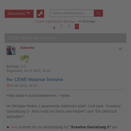
Antworten
Erster ungelesener Beitrag
• 44 Beiträge
1
2
3
Vorherige
CEWE Webinar Termine
Katharine
Z
O
i
ff
t
l
a
i
Beiträge:
533
t
n
Registriert:
09.11.2021, 10:22
e
Re: CEWE Webinar Termine
14.09.2023, 10:41
U
n
Hallo liebe Forumsteilnehmer/ -innen,
g
e
im Oktober finden 2 spannende Webinare statt. Und zwar "Kreative
l
Gestaltung 3 - Alles rund um Texte und Farben" und "Ein Jahrbuch
e
s
gestalten".
e
n
►
Hier
kommt ihr zur Anmeldung für
"Kreative Gestaltung 3"
am
e