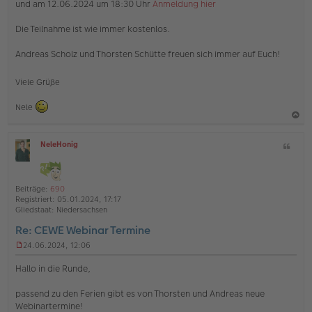
und am 12.06.2024 um 18:30 Uhr
Anmeldung hier
Die Teilnahme ist wie immer kostenlos.
Andreas Scholz und Thorsten Schütte freuen sich immer auf Euch!
Viele Grüße
Nele
a
NeleHonig
Z
c
O
i
h
ff
t
l
o
a
i
Beiträge:
690
b
t
n
Registriert:
05.01.2024, 17:17
e
e
Gliedstaat:
Niedersachsen
n
Re: CEWE Webinar Termine
24.06.2024, 12:06
U
n
Hallo in die Runde,
g
e
passend zu den Ferien gibt es von Thorsten und Andreas neue
l
Webinartermine!
e