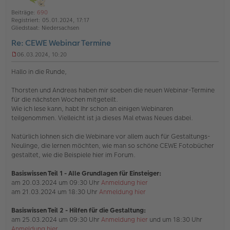
l
o
a
i
Beiträge:
690
b
t
n
Registriert:
05.01.2024, 17:17
e
e
Gliedstaat:
Niedersachsen
n
Re: CEWE Webinar Termine
06.03.2024, 10:20
U
n
Hallo in die Runde,
g
e
Thorsten und Andreas haben mir soeben die neuen Webinar-Termine
l
für die nächsten Wochen mitgeteilt.
e
s
Wie ich lese kann, habt Ihr schon an einigen Webinaren
e
teilgenommen. Vielleicht ist ja dieses Mal etwas Neues dabei.
n
e
Natürlich lohnen sich die Webinare vor allem auch für Gestaltungs-
r
Neulinge, die lernen möchten, wie man so schöne CEWE Fotobücher
B
e
gestaltet, wie die Beispiele hier im Forum.
i
t
Basiswissen Teil 1
- Alle Grundlagen für Einsteiger:
r
am 20.03.2024 um 09:30 Uhr
Anmeldung hier
a
am 21.03.2024 um 18:30 Uhr
Anmeldung hier
g
Basiswissen Teil 2 - Hilfen für die Gestaltung:
am 25.03.2024 um 09:30 Uhr
Anmeldung hier
und um 18:30 Uhr
Anmeldung hier