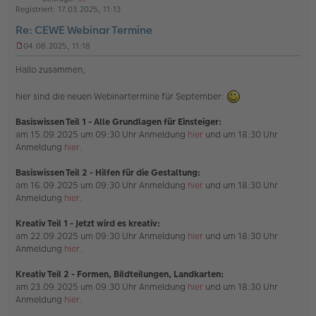
h
t
Registriert:
17.03.2025, 11:13
l
o
a
i
Re: CEWE Webinar Termine
b
t
n
e
e
04.08.2025, 11:18
U
n
n
Hallo zusammen,
g
e
hier sind die neuen Webinartermine für September:
l
e
s
Basiswissen Teil 1 - Alle Grundlagen für Einsteiger:
e
am 15.09.2025 um 09:30 Uhr Anmeldung
hier
und um 18:30 Uhr
n
Anmeldung
hier
.
e
r
B
Basiswissen Teil 2 - Hilfen für die Gestaltung:
e
am 16.09.2025 um 09:30 Uhr Anmeldung
hier
und um 18:30 Uhr
i
Anmeldung
hier
.
t
r
Kreativ Teil 1 - Jetzt wird es kreativ:
a
g
am 22.09.2025 um 09:30 Uhr Anmeldung
hier
und um 18:30 Uhr
Anmeldung
hier
.
Kreativ Teil 2 - Formen, Bildteilungen, Landkarten:
am 23.09.2025 um 09:30 Uhr Anmeldung
hier
und um 18:30 Uhr
Anmeldung
hier
.