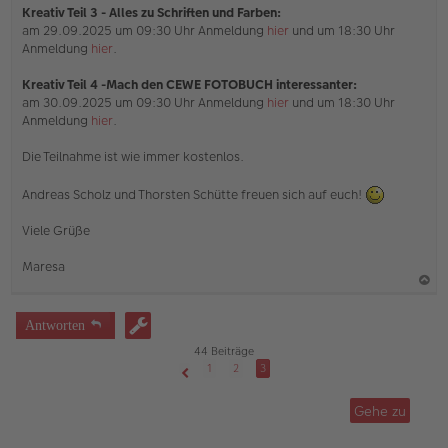
Kreativ Teil 3 - Alles zu Schriften und Farben:
am 29.09.2025 um 09:30 Uhr Anmeldung
hier
und um 18:30 Uhr
Anmeldung
hier
.
Kreativ Teil 4 -Mach den CEWE FOTOBUCH interessanter:
am 30.09.2025 um 09:30 Uhr Anmeldung
hier
und um 18:30 Uhr
Anmeldung
hier
.
Die Teilnahme ist wie immer kostenlos.
Andreas Scholz und Thorsten Schütte freuen sich auf euch!
Viele Grüße
Maresa
a
c
Antworten
h
44 Beiträge
o
1
2
3
Vorherige
b
Gehe zu
e
n