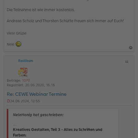
Die Teilnahme ist wie immer kostenlos.
Andreas Scholz und Thorsten Schütte freuen sich immer auf Euch!
Viele Grüße
Nele
a
Basilikum
Z
c
i
h
t
o
a
Beiträge:
1070
b
t
Registriert:
20.06.2020, 16:18
e
Re: CEWE Webinar Termine
n
24.06.2024, 12:55
U
n
g
NeleHonig hat geschrieben:
e
l
...
e
Kreatives Gestalten, Teil 3 - Alles zu Schriften und
s
Farben:
e