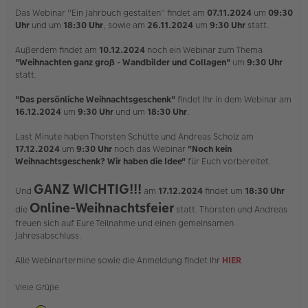
i
Das Webinar "Ein Jahrbuch gestalten" findet am
07.11.2024
um
09:30
t
Uhr
und um
18:30 Uhr
, sowie am
26.11.2024
um
9:30 Uhr
statt.
r
a
Außerdem findet am
10.12.2024
noch ein Webinar zum Thema
g
"Weihnachten ganz groß - Wandbilder und Collagen"
um
9:30 Uhr
statt.
"Das persönliche Weihnachtsgeschenk"
findet Ihr in dem Webinar am
16.12.2024
um
9:30 Uhr
und um
18:30 Uhr
.
Last Minute haben Thorsten Schütte und Andreas Scholz am
17.12.2024
um
9:30 Uhr
noch das Webinar
"Noch kein
Weihnachtsgeschenk? Wir haben die Idee"
für Euch vorbereitet.
GANZ WICHTIG!!!
Und
am
17.12.2024
findet um
18:30 Uhr
Online-Weihnachtsfeier
die
statt. Thorsten und Andreas
freuen sich auf Eure Teilnahme und einen gemeinsamen
Jahresabschluss.
Alle Webinartermine sowie die Anmeldung findet Ihr
HIER
Viele Grüße