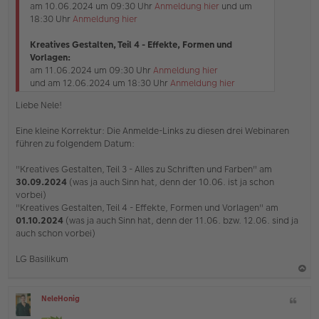
am 10.06.2024 um 09:30 Uhr
Anmeldung hier
und um
n
18:30 Uhr
Anmeldung hier
e
r
B
Kreatives Gestalten, Teil 4 - Effekte, Formen und
e
Vorlagen:
i
am 11.06.2024 um 09:30 Uhr
Anmeldung hier
t
und am 12.06.2024 um 18:30 Uhr
Anmeldung hier
r
a
Liebe Nele!
g
Eine kleine Korrektur: Die Anmelde-Links zu diesen drei Webinaren
führen zu folgendem Datum:
"Kreatives Gestalten, Teil 3 - Alles zu Schriften und Farben" am
30.09.2024
(was ja auch Sinn hat, denn der 10.06. ist ja schon
vorbei)
"Kreatives Gestalten, Teil 4 - Effekte, Formen und Vorlagen" am
01.10.2024
(was ja auch Sinn hat, denn der 11.06. bzw. 12.06. sind ja
auch schon vorbei)
LG Basilikum
a
NeleHonig
Z
c
O
i
h
ff