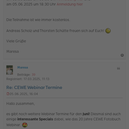
am 05.06.2025 um 18:30 Uhr
Anmeldung hier
Die Teilnahme ist wie immer kostenlos.
Andreas Scholz und Thorsten Schütte freuen sich auf Euch!
Viele Grüße
Maresa
a
Maresa
Z
c
O
i
h
Beiträge:
39
ff
t
Registriert:
17.03.2025, 11:13
l
o
a
i
Re: CEWE Webinar Termine
b
t
n
e
e
05.06.2025, 16:04
U
n
n
Hallo zusammen,
g
e
es gibt noch weitere Webinar Termine für den
Juni!
Diesmal sind auch
l
einige
interessante Specials
dabei, wie das 20 Jahre CEWE Fotobuch
e
s
Webinar.
e