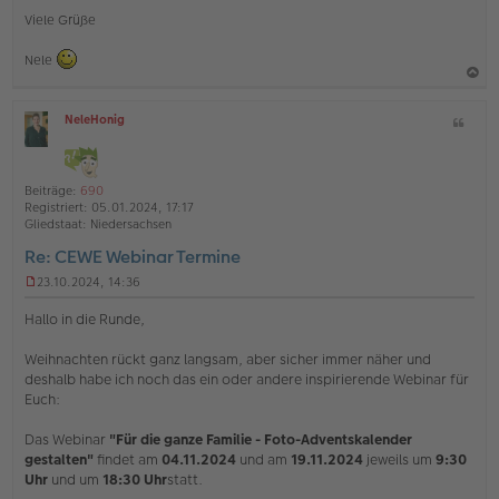
Viele Grüße
Nele
a
NeleHonig
Z
c
O
i
h
ff
t
l
o
a
i
Beiträge:
690
b
t
n
Registriert:
05.01.2024, 17:17
e
e
Gliedstaat:
Niedersachsen
n
Re: CEWE Webinar Termine
23.10.2024, 14:36
U
n
Hallo in die Runde,
g
e
Weihnachten rückt ganz langsam, aber sicher immer näher und
l
deshalb habe ich noch das ein oder andere inspirierende Webinar für
e
s
Euch:
e
n
Das Webinar
"Für die ganze Familie - Foto-Adventskalender
e
gestalten"
findet am
04.11.2024
und am
19.11.2024
jeweils um
9:30
r
Uhr
und um
18:30 Uhr
statt.
B
e