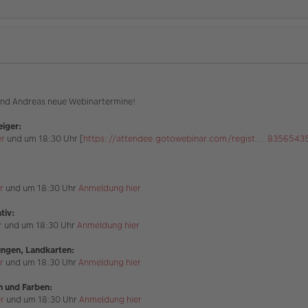
 und Andreas neue Webinartermine!
eiger:
er
und um 18:30 Uhr [
https://attendee.gotowebinar.com/regist ... 8356543
:
r
und um 18:30 Uhr
Anmeldung hier
tiv:
r
und um 18:30 Uhr
Anmeldung hier
lungen, Landkarten:
r
und um 18:30 Uhr
Anmeldung hier
en und Farben:
r
und um 18:30 Uhr
Anmeldung hier