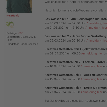
Wie ich lese kann, habt Ihr schon an einigen 
e
s
e
Natürlich lohnen sich die Webinare vor alle
n
NeleHonig
e
Basiswissen Teil 1
- Alle Grundlagen für Einst
r
am 20.03.2024 um 09:30 Uhr
Anmeldung hie
B
e
am 21.03.2024 um 18:30 Uhr
Anmeldung hie
i
Beiträge:
690
t
Basiswissen Teil 2 - Hilfen für die Gestaltung
Registriert:
05.01.2024,
r
am 25.03.2024 um 09:30 Uhr
Anmeldung hie
17:17
a
Gliedstaat:
Niedersachsen
g
Kreatives Gestalten, Teil 1 - jetzt wird es krea
am 08.04.2024 um 09:30
Anmeldung hier
un
Kreatives Gestalten Teil 2 - Formen, Bildtei
am 10.04.2024 um 09:30
Anmeldung hier
un
Kreatives Gestalten, Teil 3 - Alles zu Schrift
am 15.04.2024 um 09:30
Anmeldung hier
un
Kreatives Gestalten, Teil 4 - Effekte, Forme
am 23.04.2024 um 09:30
Anmeldung hier
un
Zusätzlich gibt es dieses Mal noch zwei seh