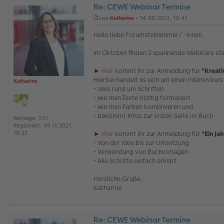
Re: CEWE Webinar Termine
O
von
Katharine
»
14.09.2023, 10:41
ff
U
l
n
Hallo liebe Forumsteilnehmer/ -innen,
i
g
n
e
im Oktober finden 2 spannende Webinare stat
e
l
e
s
►
Hier
kommt ihr zur Anmeldung für
"Kreati
e
Hierbei handelt es sich um einen Intensivkurs 
Katharine
n
- alles rund um Schriften
e
- wie man Texte richtig formatiert
r
- wie man Farben kombinieren und
B
e
- bekommt Infos zur ersten Seite im Buch
Beiträge:
533
i
Registriert:
09.11.2021,
t
►
Hier
kommt ihr zur Anmeldung für
"Ein Ja
10:22
r
- Von der Idee bis zur Umsetzung
a
- Verwendung von Buchvorlagen
g
- Alle Schritte einfach erklärt
Herzliche Grüße,
Katharine
Re: CEWE Webinar Termine