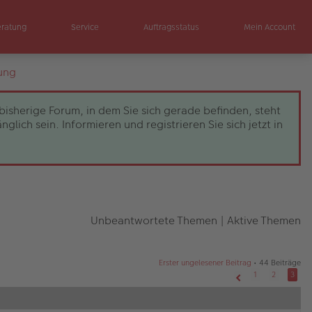
eratung
Service
Auftragsstatus
Mein Account
ung
bisherige Forum, in dem Sie sich gerade befinden, steht
ch sein. Informieren und registrieren Sie sich jetzt in
Unbeantwortete Themen
|
Aktive Themen
Erster ungelesener Beitrag
• 44 Beiträge
1
2
3
Vorherige