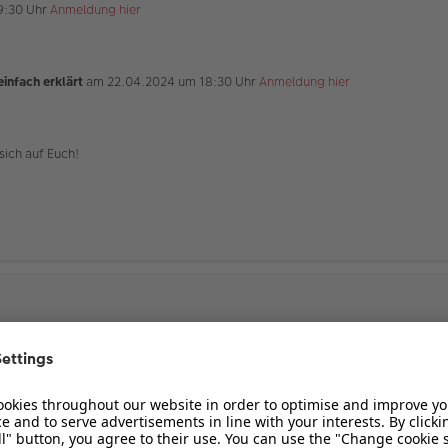
9:30 Uhr
Anmeldung hier
infach erklärt
am 22.04.2024 um 18:30 Uhr
Anmeldung hier
sich auf Euch!
ne von Thorsten und Andreas bekommen:
eiger: