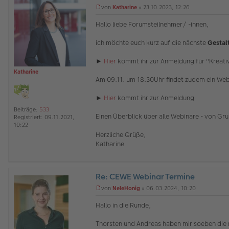
O
von
Katharine
»
23.10.2023, 12:26
ff
U
l
n
Hallo liebe Forumsteilnehmer/ -innen,
i
g
n
e
ich möchte euch kurz auf die nächste
Gestalt
e
l
e
s
►
Hier
kommt ihr zur Anmeldung für "Kreativ
e
Katharine
n
Am 09.11. um 18:30Uhr findet zudem ein Webi
e
r
►
Hier
kommt ihr zur Anmeldung
B
e
Beiträge:
533
i
Einen Überblick über alle Webinare - von Gru
Registriert:
09.11.2021,
t
10:22
r
Herzliche Grüße,
a
Katharine
g
Re: CEWE Webinar Termine
O
von
NeleHonig
»
06.03.2024, 10:20
ff
U
l
n
Hallo in die Runde,
i
g
n
e
Thorsten und Andreas haben mir soeben die 
e
l