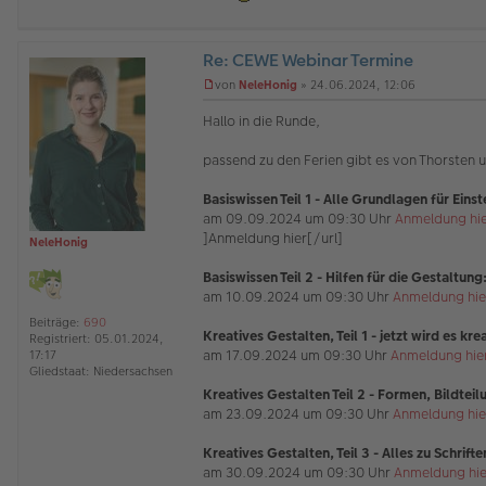
Re: CEWE Webinar Termine
O
von
NeleHonig
»
24.06.2024, 12:06
ff
U
l
n
Hallo in die Runde,
i
g
n
e
passend zu den Ferien gibt es von Thorsten
e
l
e
s
Basiswissen Teil 1
- Alle Grundlagen für Einst
e
am 09.09.2024 um 09:30 Uhr
Anmeldung hi
n
]Anmeldung hier[/url]
NeleHonig
e
r
Basiswissen Teil 2 - Hilfen für die Gestaltung
B
e
am 10.09.2024 um 09:30 Uhr
Anmeldung hie
i
Beiträge:
690
t
Kreatives Gestalten, Teil 1 - jetzt wird es krea
Registriert:
05.01.2024,
r
am 17.09.2024 um 09:30 Uhr
Anmeldung hie
17:17
a
Gliedstaat:
Niedersachsen
g
Kreatives Gestalten Teil 2 - Formen, Bildtei
am 23.09.2024 um 09:30 Uhr
Anmeldung hie
Kreatives Gestalten, Teil 3 - Alles zu Schrift
am 30.09.2024 um 09:30 Uhr
Anmeldung hie