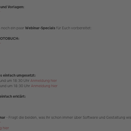
n und Vorlagen:
r
 noch ein paar
Webinar-Specials
für Euch vorbereitet:
E FOTOBUCH:
r
ps einfach umgesetzt:
und um 18:30 Uhr
Anmeldung hier
und um 18:30 Uhr
Anmeldung hier
infach erklärt:
nar
- Fragt die beiden, was Ihr schon immer über Software und Gestaltung wis
r
 hier