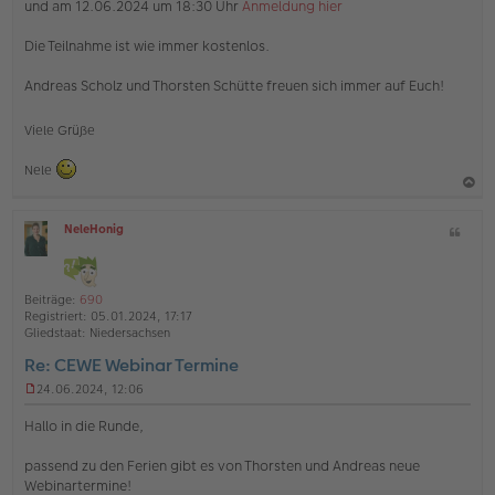
und am 12.06.2024 um 18:30 Uhr
Anmeldung hier
Die Teilnahme ist wie immer kostenlos.
Andreas Scholz und Thorsten Schütte freuen sich immer auf Euch!
Viele Grüße
Nele
a
NeleHonig
Z
c
O
i
h
ff
t
l
o
a
i
Beiträge:
690
b
t
n
Registriert:
05.01.2024, 17:17
e
e
Gliedstaat:
Niedersachsen
n
Re: CEWE Webinar Termine
24.06.2024, 12:06
U
n
Hallo in die Runde,
g
e
passend zu den Ferien gibt es von Thorsten und Andreas neue
l
Webinartermine!
e