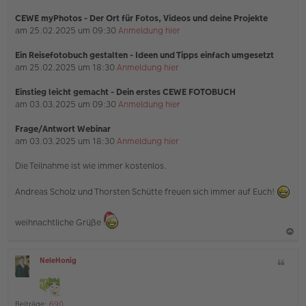
CEWE myPhotos - Der Ort für Fotos, Videos und deine Projekte
am 25.02.2025 um 09:30
Anmeldung hier
Ein Reisefotobuch gestalten - Ideen und Tipps einfach umgesetzt
am 25.02.2025 um 18:30
Anmeldung hier
Einstieg leicht gemacht - Dein erstes CEWE FOTOBUCH
am 03.03.2025 um 09:30
Anmeldung hier
Frage/Antwort Webinar
am 03.03.2025 um 18:30
Anmeldung hier
Die Teilnahme ist wie immer kostenlos.
Andreas Scholz und Thorsten Schütte freuen sich immer auf Euch!
weihnachtliche Grüße
a
NeleHonig
Z
c
O
i
h
ff
t
l
o
a
i
Beiträge:
690