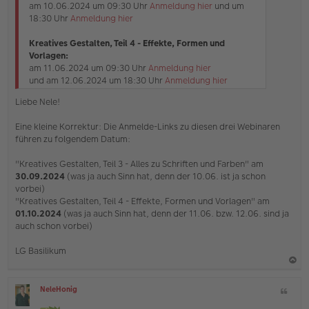
am 10.06.2024 um 09:30 Uhr
Anmeldung hier
und um
n
18:30 Uhr
Anmeldung hier
e
r
B
Kreatives Gestalten, Teil 4 - Effekte, Formen und
e
Vorlagen:
i
am 11.06.2024 um 09:30 Uhr
Anmeldung hier
t
und am 12.06.2024 um 18:30 Uhr
Anmeldung hier
r
a
Liebe Nele!
g
Eine kleine Korrektur: Die Anmelde-Links zu diesen drei Webinaren
führen zu folgendem Datum:
"Kreatives Gestalten, Teil 3 - Alles zu Schriften und Farben" am
30.09.2024
(was ja auch Sinn hat, denn der 10.06. ist ja schon
vorbei)
"Kreatives Gestalten, Teil 4 - Effekte, Formen und Vorlagen" am
01.10.2024
(was ja auch Sinn hat, denn der 11.06. bzw. 12.06. sind ja
auch schon vorbei)
LG Basilikum
a
NeleHonig
Z
c
O
i
h
ff