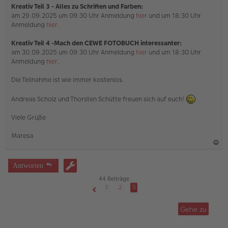
Kreativ Teil 3 - Alles zu Schriften und Farben:
am 29.09.2025 um 09:30 Uhr Anmeldung
hier
und um 18:30 Uhr
Anmeldung
hier
.
Kreativ Teil 4 -Mach den CEWE FOTOBUCH interessanter:
am 30.09.2025 um 09:30 Uhr Anmeldung
hier
und um 18:30 Uhr
Anmeldung
hier
.
Die Teilnahme ist wie immer kostenlos.
Andreas Scholz und Thorsten Schütte freuen sich auf euch!
Viele Grüße
Maresa
a
c
Antworten
h
44 Beiträge
o
1
2
3
Vorherige
b
Gehe zu
e
n