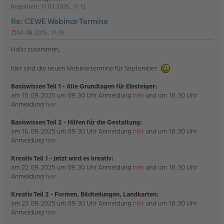
h
t
Registriert:
17.03.2025, 11:13
l
o
a
i
Re: CEWE Webinar Termine
b
t
n
e
e
04.08.2025, 11:18
U
n
n
Hallo zusammen,
g
e
hier sind die neuen Webinartermine für September:
l
e
s
Basiswissen Teil 1 - Alle Grundlagen für Einsteiger:
e
am 15.09.2025 um 09:30 Uhr Anmeldung
hier
und um 18:30 Uhr
n
Anmeldung
hier
.
e
r
B
Basiswissen Teil 2 - Hilfen für die Gestaltung:
e
am 16.09.2025 um 09:30 Uhr Anmeldung
hier
und um 18:30 Uhr
i
Anmeldung
hier
.
t
r
Kreativ Teil 1 - Jetzt wird es kreativ:
a
g
am 22.09.2025 um 09:30 Uhr Anmeldung
hier
und um 18:30 Uhr
Anmeldung
hier
.
Kreativ Teil 2 - Formen, Bildteilungen, Landkarten:
am 23.09.2025 um 09:30 Uhr Anmeldung
hier
und um 18:30 Uhr
Anmeldung
hier
.