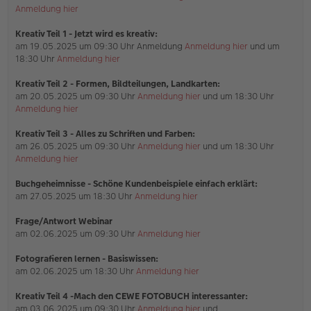
g
Anmeldung hier
Kreativ Teil 1 - Jetzt wird es kreativ:
am 19.05.2025 um 09:30 Uhr Anmeldung
Anmeldung hier
und um
18:30 Uhr
Anmeldung hier
Kreativ Teil 2 - Formen, Bildteilungen, Landkarten:
am 20.05.2025 um 09:30 Uhr
Anmeldung hier
und um 18:30 Uhr
Anmeldung hier
Kreativ Teil 3 - Alles zu Schriften und Farben:
am 26.05.2025 um 09:30 Uhr
Anmeldung hier
und um 18:30 Uhr
Anmeldung hier
Buchgeheimnisse - Schöne Kundenbeispiele einfach erklärt:
am 27.05.2025 um 18:30 Uhr
Anmeldung hier
Frage/Antwort Webinar
am 02.06.2025 um 09:30 Uhr
Anmeldung hier
Fotografieren lernen - Basiswissen:
am 02.06.2025 um 18:30 Uhr
Anmeldung hier
Kreativ Teil 4 -Mach den CEWE FOTOBUCH interessanter:
am 03.06.2025 um 09:30 Uhr
Anmeldung hier
und