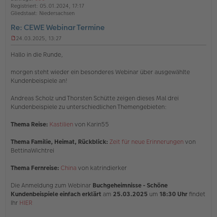
b
t
n
Registriert:
05.01.2024, 17:17
e
e
Gliedstaat:
Niedersachsen
n
Re: CEWE Webinar Termine
24.03.2025, 13:27
U
n
Hallo in die Runde,
g
e
morgen steht wieder ein besonderes Webinar über ausgewählte
l
Kundenbeispiele an!
e
s
e
Andreas Scholz und Thorsten Schütte zeigen dieses Mal drei
n
Kundenbeispiele zu unterschiedlichen Themengebieten:
e
r
Thema Reise:
Kastilien
von Karin55
B
e
i
Thema Familie, Heimat, Rückblick:
Zeit für neue Erinnerungen
von
t
BettinaWichtrei
r
a
Thema Fernreise:
China
von katrindierker
g
Die Anmeldung zum Webinar
Buchgeheimnisse - Schöne
Kundenbeispiele einfach erklärt
am
25.03.2025
um
18:30 Uhr
findet
Ihr
HIER