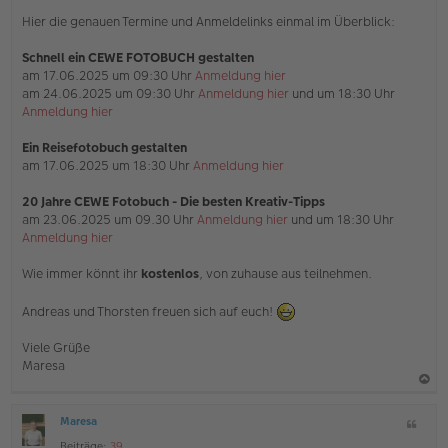
n
Hier die genauen Termine und Anmeldelinks einmal im Überblick:
e
r
B
Schnell ein CEWE FOTOBUCH gestalten
e
am 17.06.2025 um 09:30 Uhr
Anmeldung hier
i
am 24.06.2025 um 09:30 Uhr
Anmeldung hier
und um 18:30 Uhr
t
Anmeldung hier
r
a
g
Ein Reisefotobuch gestalten
am 17.06.2025 um 18:30 Uhr
Anmeldung hier
20 Jahre CEWE Fotobuch - Die besten Kreativ-Tipps
am 23.06.2025 um 09.30 Uhr
Anmeldung hier
und um 18:30 Uhr
Anmeldung hier
Wie immer könnt ihr
kostenlos
, von zuhause aus teilnehmen.
Andreas und Thorsten freuen sich auf euch!
Viele Grüße
Maresa
a
Maresa
Z
c
O
i
Beiträge:
39
ff