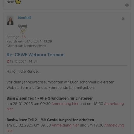
Nele
a
MonikaB
Z
c
O
i
h
ff
t
l
o
a
i
Beiträge:
58
b
t
n
Registriert:
01.10.2024, 13:29
e
e
Gliedstaat:
Niedersachsen
n
Re: CEWE Webinar Termine
19.12.2024, 14:31
U
n
Hallo in die Runde,
g
e
vor dem Jahreswechsel möchten wir Euch schonmal die ersten
l
Webinartermine für das kommende Jahr mitgeben:
e
s
e
Basiswissen Teil 1 - Alle Grundlagen für Einsteiger
n
am 28.01.2025 um 09:30
Anmeldung hier
und um 18:30
Anmeldung
e
hier
r
B
e
Basiswissen Teil 2 - Mit Gestaltungshilfen arbeiten
i
am 03.02.2025 um 09:30
Anmeldung hier
und um 18:30
Anmeldung
t
hier
r