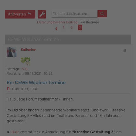
Antworten
Erster ungelesener Beitrag
• 44 Beiträge
1
2
3
Vorherige
CEWE Webinar Termine
Katharine
Z
O
i
ff
t
l
a
i
Beiträge:
533
t
n
Registriert:
09.11.2021, 10:22
e
Re: CEWE Webinar Termine
14.09.2023, 10:41
U
n
Hallo liebe Forumsteilnehmer/ -innen,
g
e
im Oktober finden 2 spannende Webinare statt. Und zwar "Kreative
l
Gestaltung 3 - Alles rund um Texte und Farben" und "Ein Jahrbuch
e
s
gestalten".
e
n
►
Hier
kommt ihr zur Anmeldung für
"Kreative Gestaltung 3"
am
e