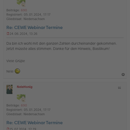
t
l
o
a
i
Beiträge:
690
b
t
n
Registriert:
05.01.2024, 17:17
e
e
Gliedstaat:
Niedersachsen
n
Re: CEWE Webinar Termine
24.06.2024, 13:26
U
n
Da bin ich wohl mit den ganzen Zahlen durcheinander gekommen.
g
Jetzt müsste alles stimmen. Danke für den Hinweis, Basilikum!
e
l
e
Viele Grüße
s
e
Nele
n
e
r
a
B
NeleHonig
Z
c
e
O
i
h
i
ff
t
t
l
o
a
r
i
Beiträge:
690
b
t
a
n
Registriert:
05.01.2024, 17:17
g
e
e
Gliedstaat:
Niedersachsen
n
Re: CEWE Webinar Termine
15.07.2024, 12:19