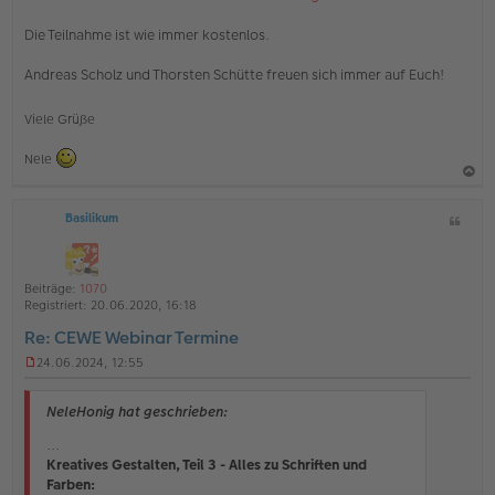
Die Teilnahme ist wie immer kostenlos.
Andreas Scholz und Thorsten Schütte freuen sich immer auf Euch!
Viele Grüße
Nele
a
Basilikum
Z
c
i
h
t
o
a
Beiträge:
1070
b
t
Registriert:
20.06.2020, 16:18
e
Re: CEWE Webinar Termine
n
24.06.2024, 12:55
U
n
g
NeleHonig hat geschrieben:
e
l
...
e
Kreatives Gestalten, Teil 3 - Alles zu Schriften und
s
Farben:
e