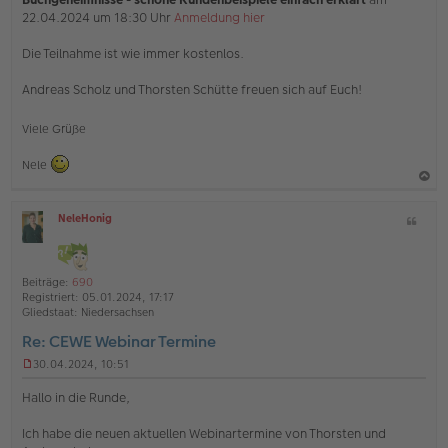
22.04.2024 um 18:30 Uhr
Anmeldung hier
Die Teilnahme ist wie immer kostenlos.
Andreas Scholz und Thorsten Schütte freuen sich auf Euch!
Viele Grüße
Nele
a
NeleHonig
Z
c
O
i
h
ff
t
l
o
a
i
Beiträge:
690
b
t
n
Registriert:
05.01.2024, 17:17
e
e
Gliedstaat:
Niedersachsen
n
Re: CEWE Webinar Termine
30.04.2024, 10:51
U
n
Hallo in die Runde,
g
e
Ich habe die neuen aktuellen Webinartermine von Thorsten und
l