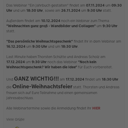
i
Das Webinar "Ein Jahrbuch gestalten" findet am
07.11.2024
um
09:30
t
Uhr
und um
18:30 Uhr
, sowie am
26.11.2024
um
9:30 Uhr
statt.
r
a
Außerdem findet am
10.12.2024
noch ein Webinar zum Thema
g
"Weihnachten ganz groß - Wandbilder und Collagen"
um
9:30 Uhr
statt.
"Das persönliche Weihnachtsgeschenk"
findet Ihr in dem Webinar am
16.12.2024
um
9:30 Uhr
und um
18:30 Uhr
.
Last Minute haben Thorsten Schütte und Andreas Scholz am
17.12.2024
um
9:30 Uhr
noch das Webinar
"Noch kein
Weihnachtsgeschenk? Wir haben die Idee"
für Euch vorbereitet.
GANZ WICHTIG!!!
Und
am
17.12.2024
findet um
18:30 Uhr
Online-Weihnachtsfeier
die
statt. Thorsten und Andreas
freuen sich auf Eure Teilnahme und einen gemeinsamen
Jahresabschluss.
Alle Webinartermine sowie die Anmeldung findet Ihr
HIER
Viele Grüße