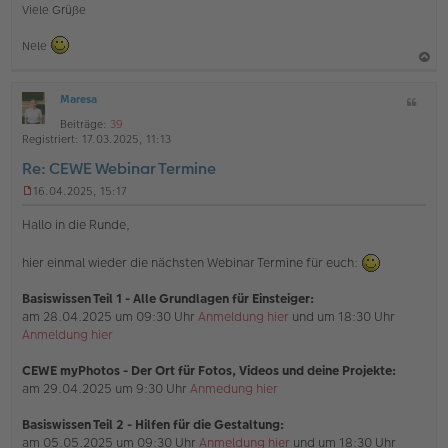
Viele Grüße
Nele
a
Maresa
Z
c
O
i
h
Beiträge:
39
ff
t
Registriert:
17.03.2025, 11:13
l
o
a
i
Re: CEWE Webinar Termine
b
t
n
e
e
16.04.2025, 15:17
U
n
n
Hallo in die Runde,
g
e
hier einmal wieder die nächsten Webinar Termine für euch:
l
e
s
Basiswissen Teil 1 - Alle Grundlagen für Einsteiger:
e
am 28.04.2025 um 09:30 Uhr
Anmeldung hier
und um 18:30 Uhr
n
Anmeldung hier
e
r
B
CEWE myPhotos - Der Ort für Fotos, Videos und deine Projekte:
e
am 29.04.2025 um 9:30 Uhr
Anmedung hier
i
t
Basiswissen Teil 2 - Hilfen für die Gestaltung:
r
am 05.05.2025 um 09:30 Uhr
Anmeldung hier
und um 18:30 Uhr
a