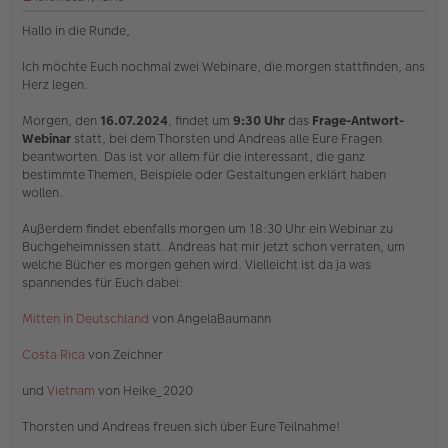
U
n
Hallo in die Runde,
g
e
Ich möchte Euch nochmal zwei Webinare, die morgen stattfinden, ans
l
Herz legen.
e
s
e
Morgen, den
16.07.2024
, findet um
9:30 Uhr
das
Frage-Antwort-
n
Webinar
statt, bei dem Thorsten und Andreas alle Eure Fragen
e
beantworten. Das ist vor allem für die interessant, die ganz
r
bestimmte Themen, Beispiele oder Gestaltungen erklärt haben
B
e
wollen.
i
t
Außerdem findet ebenfalls morgen um 18:30 Uhr ein Webinar zu
r
Buchgeheimnissen statt. Andreas hat mir jetzt schon verraten, um
a
welche Bücher es morgen gehen wird. Vielleicht ist da ja was
g
spannendes für Euch dabei:
Mitten in Deutschland
von AngelaBaumann
Costa Rica
von Zeichner
und
Vietnam
von Heike_2020
Thorsten und Andreas freuen sich über Eure Teilnahme!