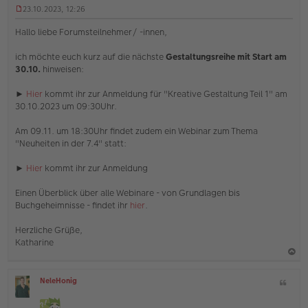
23.10.2023, 12:26
U
n
Hallo liebe Forumsteilnehmer/ -innen,
g
e
ich möchte euch kurz auf die nächste
Gestaltungsreihe mit Start am
l
30.10.
hinweisen:
e
s
e
►
Hier
kommt ihr zur Anmeldung für "Kreative Gestaltung Teil 1" am
n
30.10.2023 um 09:30Uhr.
e
r
Am 09.11. um 18:30Uhr findet zudem ein Webinar zum Thema
B
e
"Neuheiten in der 7.4" statt:
i
t
►
Hier
kommt ihr zur Anmeldung
r
a
Einen Überblick über alle Webinare - von Grundlagen bis
g
Buchgeheimnisse - findet ihr
hier
.
Herzliche Grüße,
Katharine
a
NeleHonig
Z
c
O
i
h
ff
t