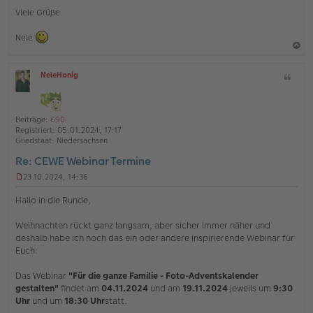
Viele Grüße
Nele
a
NeleHonig
Z
c
O
i
h
ff
t
l
o
a
i
Beiträge:
690
b
t
n
Registriert:
05.01.2024, 17:17
e
e
Gliedstaat:
Niedersachsen
n
Re: CEWE Webinar Termine
23.10.2024, 14:36
U
n
Hallo in die Runde,
g
e
Weihnachten rückt ganz langsam, aber sicher immer näher und
l
deshalb habe ich noch das ein oder andere inspirierende Webinar für
e
s
Euch:
e
n
Das Webinar
"Für die ganze Familie - Foto-Adventskalender
e
gestalten"
findet am
04.11.2024
und am
19.11.2024
jeweils um
9:30
r
Uhr
und um
18:30 Uhr
statt.
B
e