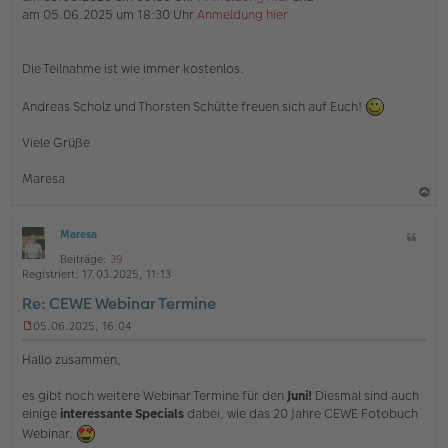
am 05.06.2025 um 18:30 Uhr
Anmeldung hier
Die Teilnahme ist wie immer kostenlos.
Andreas Scholz und Thorsten Schütte freuen sich auf Euch!
Viele Grüße
Maresa
a
Maresa
Z
c
O
i
h
Beiträge:
39
ff
t
Registriert:
17.03.2025, 11:13
l
o
a
i
Re: CEWE Webinar Termine
b
t
n
e
e
05.06.2025, 16:04
U
n
n
Hallo zusammen,
g
e
es gibt noch weitere Webinar Termine für den
Juni!
Diesmal sind auch
l
einige
interessante Specials
dabei, wie das 20 Jahre CEWE Fotobuch
e
s
Webinar.
e