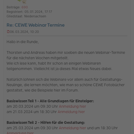
l
o
a
i
Beiträge:
690
b
t
n
Registriert:
05.01.2024, 17:17
e
e
Gliedstaat:
Niedersachsen
n
Re: CEWE Webinar Termine
06.03.2024, 10:20
U
n
Hallo in die Runde,
g
e
Thorsten und Andreas haben mir soeben die neuen Webinar-Termine
l
für die nächsten Wochen mitgeteilt.
e
s
Wie ich lese kann, habt Ihr schon an einigen Webinaren
e
teilgenommen. Vielleicht ist ja dieses Mal etwas Neues dabei.
n
e
Natürlich lohnen sich die Webinare vor allem auch für Gestaltungs-
r
Neulinge, die lernen möchten, wie man so schöne CEWE Fotobücher
B
e
gestaltet, wie die Beispiele hier im Forum.
i
t
Basiswissen Teil 1
- Alle Grundlagen für Einsteiger:
r
am 20.03.2024 um 09:30 Uhr
Anmeldung hier
a
am 21.03.2024 um 18:30 Uhr
Anmeldung hier
g
Basiswissen Teil 2 - Hilfen für die Gestaltung:
am 25.03.2024 um 09:30 Uhr
Anmeldung hier
und um 18:30 Uhr
Anmeldung hier