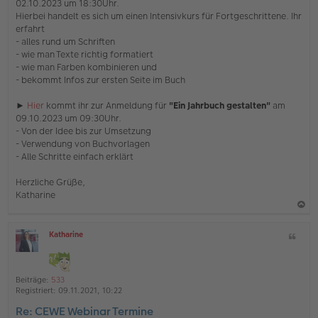
02.10.2023 um 18:30Uhr.
r
Hierbei handelt es sich um einen Intensivkurs für Fortgeschrittene. Ihr
B
e
erfahrt
i
- alles rund um Schriften
t
- wie man Texte richtig formatiert
r
- wie man Farben kombinieren und
a
- bekommt Infos zur ersten Seite im Buch
g
►
Hier
kommt ihr zur Anmeldung für
"Ein Jahrbuch gestalten"
am
09.10.2023 um 09:30Uhr.
- Von der Idee bis zur Umsetzung
- Verwendung von Buchvorlagen
- Alle Schritte einfach erklärt
Herzliche Grüße,
Katharine
a
Katharine
Z
c
O
i
h
ff
t
l
o
a
i
Beiträge:
533
b
t
n
Registriert:
09.11.2021, 10:22
e
e
Re: CEWE Webinar Termine
n