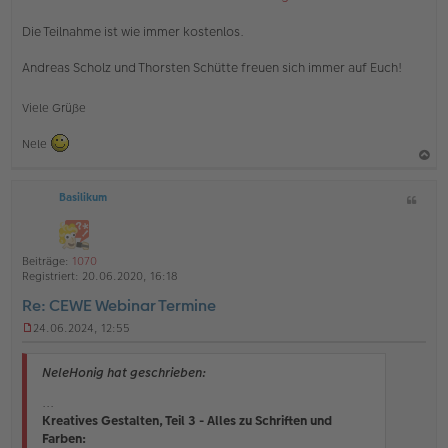
Die Teilnahme ist wie immer kostenlos.
Andreas Scholz und Thorsten Schütte freuen sich immer auf Euch!
Viele Grüße
Nele
a
Basilikum
Z
c
i
h
t
o
a
Beiträge:
1070
b
t
Registriert:
20.06.2020, 16:18
e
Re: CEWE Webinar Termine
n
24.06.2024, 12:55
U
n
g
NeleHonig hat geschrieben:
e
l
...
e
Kreatives Gestalten, Teil 3 - Alles zu Schriften und
s
Farben:
e