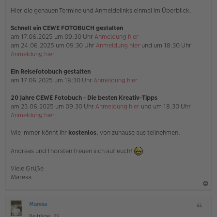
n
Hier die genauen Termine und Anmeldelinks einmal im Überblick:
e
r
B
Schnell ein CEWE FOTOBUCH gestalten
e
am 17.06.2025 um 09:30 Uhr
Anmeldung hier
i
am 24.06.2025 um 09:30 Uhr
Anmeldung hier
und um 18:30 Uhr
t
Anmeldung hier
r
a
g
Ein Reisefotobuch gestalten
am 17.06.2025 um 18:30 Uhr
Anmeldung hier
20 Jahre CEWE Fotobuch - Die besten Kreativ-Tipps
am 23.06.2025 um 09.30 Uhr
Anmeldung hier
und um 18:30 Uhr
Anmeldung hier
Wie immer könnt ihr
kostenlos
, von zuhause aus teilnehmen.
Andreas und Thorsten freuen sich auf euch!
Viele Grüße
Maresa
a
Maresa
Z
c
O
i
Beiträge:
39
ff