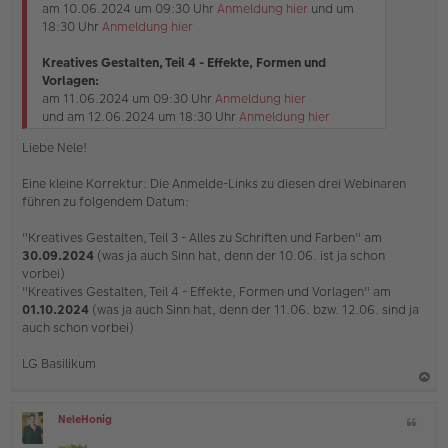
am 10.06.2024 um 09:30 Uhr
Anmeldung hier
und um
n
18:30 Uhr
Anmeldung hier
e
r
B
Kreatives Gestalten, Teil 4 - Effekte, Formen und
e
Vorlagen:
i
am 11.06.2024 um 09:30 Uhr
Anmeldung hier
t
und am 12.06.2024 um 18:30 Uhr
Anmeldung hier
r
a
Liebe Nele!
g
Eine kleine Korrektur: Die Anmelde-Links zu diesen drei Webinaren
führen zu folgendem Datum:
"Kreatives Gestalten, Teil 3 - Alles zu Schriften und Farben" am
30.09.2024
(was ja auch Sinn hat, denn der 10.06. ist ja schon
vorbei)
"Kreatives Gestalten, Teil 4 - Effekte, Formen und Vorlagen" am
01.10.2024
(was ja auch Sinn hat, denn der 11.06. bzw. 12.06. sind ja
auch schon vorbei)
LG Basilikum
a
NeleHonig
Z
c
O
i
h
ff