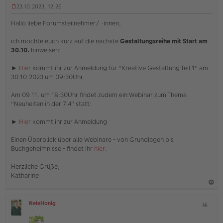
23.10.2023, 12:26
U
n
Hallo liebe Forumsteilnehmer/ -innen,
g
e
ich möchte euch kurz auf die nächste
Gestaltungsreihe mit Start am
l
30.10.
hinweisen:
e
s
e
►
Hier
kommt ihr zur Anmeldung für "Kreative Gestaltung Teil 1" am
n
30.10.2023 um 09:30Uhr.
e
r
Am 09.11. um 18:30Uhr findet zudem ein Webinar zum Thema
B
e
"Neuheiten in der 7.4" statt:
i
t
►
Hier
kommt ihr zur Anmeldung
r
a
Einen Überblick über alle Webinare - von Grundlagen bis
g
Buchgeheimnisse - findet ihr
hier
.
Herzliche Grüße,
Katharine
a
NeleHonig
Z
c
O
i
h
ff
t