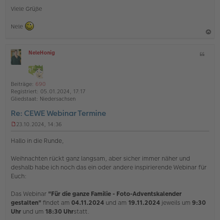
Viele Grüße
Nele
a
NeleHonig
Z
c
O
i
h
ff
t
l
o
a
i
Beiträge:
690
b
t
n
Registriert:
05.01.2024, 17:17
e
e
Gliedstaat:
Niedersachsen
n
Re: CEWE Webinar Termine
23.10.2024, 14:36
U
n
Hallo in die Runde,
g
e
Weihnachten rückt ganz langsam, aber sicher immer näher und
l
deshalb habe ich noch das ein oder andere inspirierende Webinar für
e
s
Euch:
e
n
Das Webinar
"Für die ganze Familie - Foto-Adventskalender
e
gestalten"
findet am
04.11.2024
und am
19.11.2024
jeweils um
9:30
r
Uhr
und um
18:30 Uhr
statt.
B
e