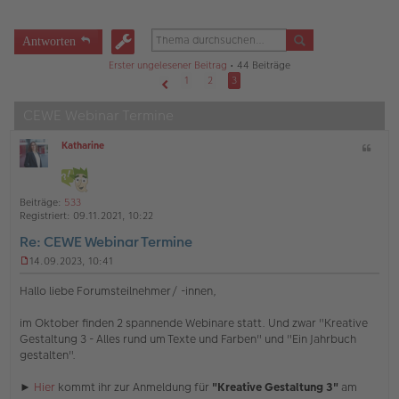
Antworten
Erster ungelesener Beitrag
• 44 Beiträge
1
2
3
Vorherige
CEWE Webinar Termine
Katharine
Z
O
i
ff
t
l
a
i
Beiträge:
533
t
n
Registriert:
09.11.2021, 10:22
e
Re: CEWE Webinar Termine
14.09.2023, 10:41
U
n
Hallo liebe Forumsteilnehmer/ -innen,
g
e
im Oktober finden 2 spannende Webinare statt. Und zwar "Kreative
l
Gestaltung 3 - Alles rund um Texte und Farben" und "Ein Jahrbuch
e
s
gestalten".
e
n
►
Hier
kommt ihr zur Anmeldung für
"Kreative Gestaltung 3"
am
e