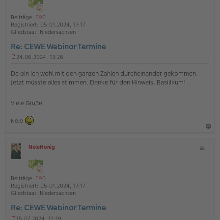
t
l
o
a
i
Beiträge:
690
b
t
n
Registriert:
05.01.2024, 17:17
e
e
Gliedstaat:
Niedersachsen
n
Re: CEWE Webinar Termine
24.06.2024, 13:26
U
n
Da bin ich wohl mit den ganzen Zahlen durcheinander gekommen.
g
Jetzt müsste alles stimmen. Danke für den Hinweis, Basilikum!
e
l
e
Viele Grüße
s
e
Nele
n
e
r
a
B
NeleHonig
Z
c
e
O
i
h
i
ff
t
t
l
o
a
r
i
Beiträge:
690
b
t
a
n
Registriert:
05.01.2024, 17:17
g
e
e
Gliedstaat:
Niedersachsen
n
Re: CEWE Webinar Termine
15.07.2024, 12:19