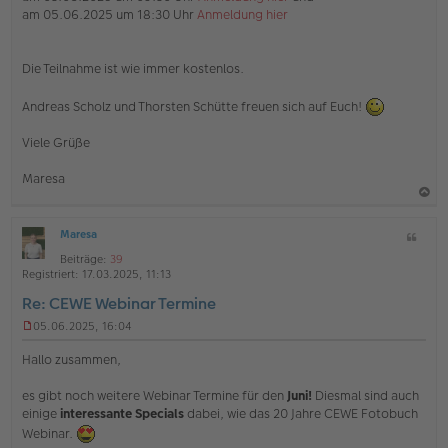
am 05.06.2025 um 18:30 Uhr
Anmeldung hier
Die Teilnahme ist wie immer kostenlos.
Andreas Scholz und Thorsten Schütte freuen sich auf Euch!
Viele Grüße
Maresa
a
Maresa
Z
c
O
i
h
Beiträge:
39
ff
t
Registriert:
17.03.2025, 11:13
l
o
a
i
Re: CEWE Webinar Termine
b
t
n
e
e
05.06.2025, 16:04
U
n
n
Hallo zusammen,
g
e
es gibt noch weitere Webinar Termine für den
Juni!
Diesmal sind auch
l
einige
interessante Specials
dabei, wie das 20 Jahre CEWE Fotobuch
e
s
Webinar.
e