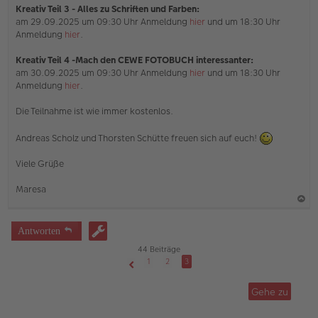
Kreativ Teil 3 - Alles zu Schriften und Farben:
am 29.09.2025 um 09:30 Uhr Anmeldung
hier
und um 18:30 Uhr
Anmeldung
hier
.
Kreativ Teil 4 -Mach den CEWE FOTOBUCH interessanter:
am 30.09.2025 um 09:30 Uhr Anmeldung
hier
und um 18:30 Uhr
Anmeldung
hier
.
Die Teilnahme ist wie immer kostenlos.
Andreas Scholz und Thorsten Schütte freuen sich auf euch!
Viele Grüße
Maresa
a
c
Antworten
h
44 Beiträge
o
1
2
3
Vorherige
b
Gehe zu
e
n