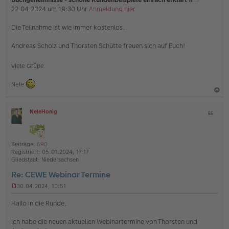
22.04.2024 um 18:30 Uhr
Anmeldung hier
Die Teilnahme ist wie immer kostenlos.
Andreas Scholz und Thorsten Schütte freuen sich auf Euch!
Viele Grüße
Nele
a
NeleHonig
Z
c
O
i
h
ff
t
l
o
a
i
Beiträge:
690
b
t
n
Registriert:
05.01.2024, 17:17
e
e
Gliedstaat:
Niedersachsen
n
Re: CEWE Webinar Termine
30.04.2024, 10:51
U
n
Hallo in die Runde,
g
e
Ich habe die neuen aktuellen Webinartermine von Thorsten und
l