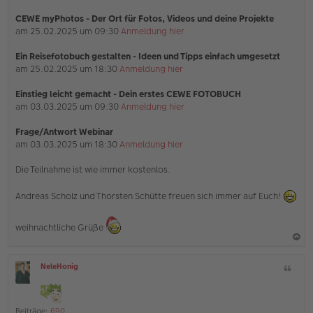
CEWE myPhotos - Der Ort für Fotos, Videos und deine Projekte
am 25.02.2025 um 09:30
Anmeldung hier
Ein Reisefotobuch gestalten - Ideen und Tipps einfach umgesetzt
am 25.02.2025 um 18:30
Anmeldung hier
Einstieg leicht gemacht - Dein erstes CEWE FOTOBUCH
am 03.03.2025 um 09:30
Anmeldung hier
Frage/Antwort Webinar
am 03.03.2025 um 18:30
Anmeldung hier
Die Teilnahme ist wie immer kostenlos.
Andreas Scholz und Thorsten Schütte freuen sich immer auf Euch!
weihnachtliche Grüße
a
NeleHonig
Z
c
O
i
h
ff
t
l
o
a
i
Beiträge:
690