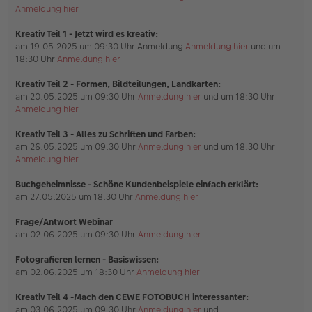
g
Anmeldung hier
Kreativ Teil 1 - Jetzt wird es kreativ:
am 19.05.2025 um 09:30 Uhr Anmeldung
Anmeldung hier
und um
18:30 Uhr
Anmeldung hier
Kreativ Teil 2 - Formen, Bildteilungen, Landkarten:
am 20.05.2025 um 09:30 Uhr
Anmeldung hier
und um 18:30 Uhr
Anmeldung hier
Kreativ Teil 3 - Alles zu Schriften und Farben:
am 26.05.2025 um 09:30 Uhr
Anmeldung hier
und um 18:30 Uhr
Anmeldung hier
Buchgeheimnisse - Schöne Kundenbeispiele einfach erklärt:
am 27.05.2025 um 18:30 Uhr
Anmeldung hier
Frage/Antwort Webinar
am 02.06.2025 um 09:30 Uhr
Anmeldung hier
Fotografieren lernen - Basiswissen:
am 02.06.2025 um 18:30 Uhr
Anmeldung hier
Kreativ Teil 4 -Mach den CEWE FOTOBUCH interessanter:
am 03.06.2025 um 09:30 Uhr
Anmeldung hier
und