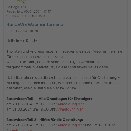
l
o
a
i
Beiträge:
690
b
t
n
Registriert:
05.01.2024, 17:17
e
e
Gliedstaat:
Niedersachsen
n
Re: CEWE Webinar Termine
06.03.2024, 10:20
U
n
Hallo in die Runde,
g
e
Thorsten und Andreas haben mir soeben die neuen Webinar-Termine
l
für die nächsten Wochen mitgeteilt.
e
s
Wie ich lese kann, habt Ihr schon an einigen Webinaren
e
teilgenommen. Vielleicht ist ja dieses Mal etwas Neues dabei.
n
e
Natürlich lohnen sich die Webinare vor allem auch für Gestaltungs-
r
Neulinge, die lernen möchten, wie man so schöne CEWE Fotobücher
B
e
gestaltet, wie die Beispiele hier im Forum.
i
t
Basiswissen Teil 1
- Alle Grundlagen für Einsteiger:
r
am 20.03.2024 um 09:30 Uhr
Anmeldung hier
a
am 21.03.2024 um 18:30 Uhr
Anmeldung hier
g
Basiswissen Teil 2 - Hilfen für die Gestaltung:
am 25.03.2024 um 09:30 Uhr
Anmeldung hier
und um 18:30 Uhr
Anmeldung hier