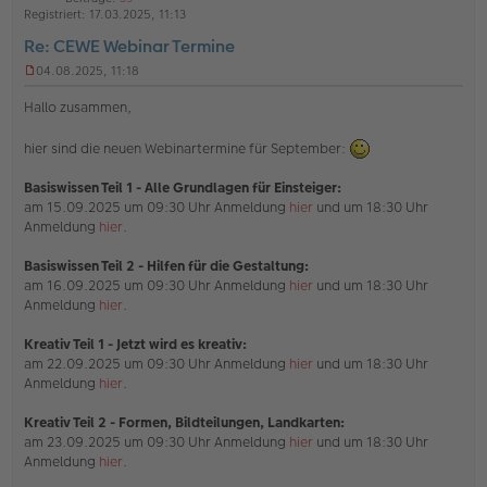
h
t
Registriert:
17.03.2025, 11:13
l
o
a
i
Re: CEWE Webinar Termine
b
t
n
e
e
04.08.2025, 11:18
U
n
n
Hallo zusammen,
g
e
hier sind die neuen Webinartermine für September:
l
e
s
Basiswissen Teil 1 - Alle Grundlagen für Einsteiger:
e
am 15.09.2025 um 09:30 Uhr Anmeldung
hier
und um 18:30 Uhr
n
Anmeldung
hier
.
e
r
B
Basiswissen Teil 2 - Hilfen für die Gestaltung:
e
am 16.09.2025 um 09:30 Uhr Anmeldung
hier
und um 18:30 Uhr
i
Anmeldung
hier
.
t
r
Kreativ Teil 1 - Jetzt wird es kreativ:
a
g
am 22.09.2025 um 09:30 Uhr Anmeldung
hier
und um 18:30 Uhr
Anmeldung
hier
.
Kreativ Teil 2 - Formen, Bildteilungen, Landkarten:
am 23.09.2025 um 09:30 Uhr Anmeldung
hier
und um 18:30 Uhr
Anmeldung
hier
.