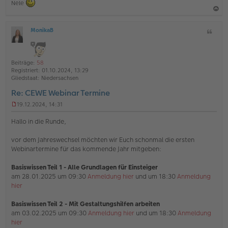
Nele
a
MonikaB
Z
c
O
i
h
ff
t
l
o
a
i
Beiträge:
58
b
t
n
Registriert:
01.10.2024, 13:29
e
e
Gliedstaat:
Niedersachsen
n
Re: CEWE Webinar Termine
19.12.2024, 14:31
U
n
Hallo in die Runde,
g
e
vor dem Jahreswechsel möchten wir Euch schonmal die ersten
l
Webinartermine für das kommende Jahr mitgeben:
e
s
e
Basiswissen Teil 1 - Alle Grundlagen für Einsteiger
n
am 28.01.2025 um 09:30
Anmeldung hier
und um 18:30
Anmeldung
e
hier
r
B
e
Basiswissen Teil 2 - Mit Gestaltungshilfen arbeiten
i
am 03.02.2025 um 09:30
Anmeldung hier
und um 18:30
Anmeldung
t
hier
r