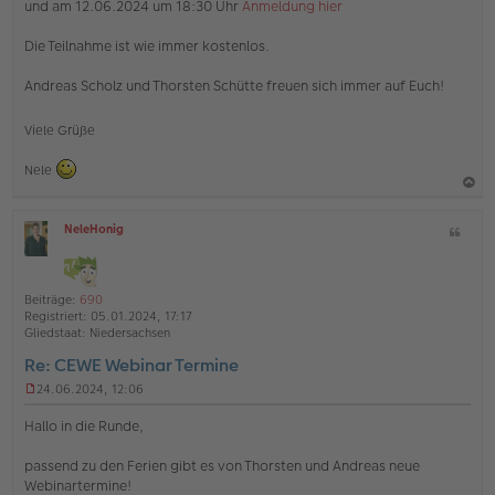
und am 12.06.2024 um 18:30 Uhr
Anmeldung hier
Die Teilnahme ist wie immer kostenlos.
Andreas Scholz und Thorsten Schütte freuen sich immer auf Euch!
Viele Grüße
Nele
a
NeleHonig
Z
c
O
i
h
ff
t
l
o
a
i
Beiträge:
690
b
t
n
Registriert:
05.01.2024, 17:17
e
e
Gliedstaat:
Niedersachsen
n
Re: CEWE Webinar Termine
24.06.2024, 12:06
U
n
Hallo in die Runde,
g
e
passend zu den Ferien gibt es von Thorsten und Andreas neue
l
Webinartermine!
e