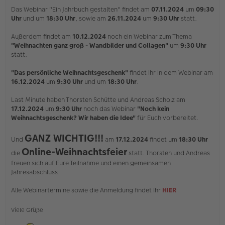
i
Das Webinar "Ein Jahrbuch gestalten" findet am
07.11.2024
um
09:30
t
Uhr
und um
18:30 Uhr
, sowie am
26.11.2024
um
9:30 Uhr
statt.
r
a
Außerdem findet am
10.12.2024
noch ein Webinar zum Thema
g
"Weihnachten ganz groß - Wandbilder und Collagen"
um
9:30 Uhr
statt.
"Das persönliche Weihnachtsgeschenk"
findet Ihr in dem Webinar am
16.12.2024
um
9:30 Uhr
und um
18:30 Uhr
.
Last Minute haben Thorsten Schütte und Andreas Scholz am
17.12.2024
um
9:30 Uhr
noch das Webinar
"Noch kein
Weihnachtsgeschenk? Wir haben die Idee"
für Euch vorbereitet.
GANZ WICHTIG!!!
Und
am
17.12.2024
findet um
18:30 Uhr
Online-Weihnachtsfeier
die
statt. Thorsten und Andreas
freuen sich auf Eure Teilnahme und einen gemeinsamen
Jahresabschluss.
Alle Webinartermine sowie die Anmeldung findet Ihr
HIER
Viele Grüße