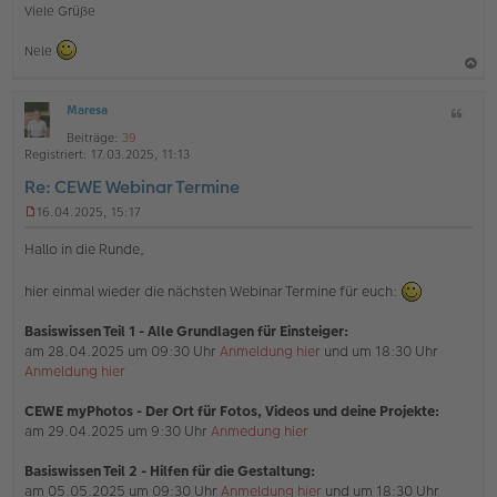
Viele Grüße
Nele
a
Maresa
Z
c
O
i
h
Beiträge:
39
ff
t
Registriert:
17.03.2025, 11:13
l
o
a
i
Re: CEWE Webinar Termine
b
t
n
e
e
16.04.2025, 15:17
U
n
n
Hallo in die Runde,
g
e
hier einmal wieder die nächsten Webinar Termine für euch:
l
e
s
Basiswissen Teil 1 - Alle Grundlagen für Einsteiger:
e
am 28.04.2025 um 09:30 Uhr
Anmeldung hier
und um 18:30 Uhr
n
Anmeldung hier
e
r
B
CEWE myPhotos - Der Ort für Fotos, Videos und deine Projekte:
e
am 29.04.2025 um 9:30 Uhr
Anmedung hier
i
t
Basiswissen Teil 2 - Hilfen für die Gestaltung:
r
am 05.05.2025 um 09:30 Uhr
Anmeldung hier
und um 18:30 Uhr
a