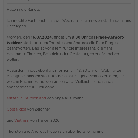
U
n
Hallo in die Runde,
g
e
Ich möchte Euch nochmal zwei Webinare, die morgen stattfinden, ans
l
Herz legen.
e
s
e
Morgen, den
16.07.2024
, findet um
9:30 Uhr
das
Frage-Antwort-
n
Webinar
statt, bei dem Thorsten und Andreas alle Eure Fragen
e
beantworten. Das ist vor allem für die interessant, die ganz
r
bestimmte Themen, Beispiele oder Gestaltungen erklärt haben
B
e
wollen.
i
t
Außerdem findet ebenfalls morgen um 18:30 Uhr ein Webinar zu
r
Buchgeheimnissen statt. Andreas hat mir jetzt schon verraten, um
a
welche Bücher es morgen gehen wird. Vielleicht ist da ja was
g
spannendes für Euch dabei:
Mitten in Deutschland
von AngelaBaumann
Costa Rica
von Zeichner
und
Vietnam
von Heike_2020
Thorsten und Andreas freuen sich über Eure Teilnahme!