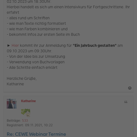
02.10.2023 um 18:30Uhr.
r
Hierbei handelt es sich um einen Intensivkurs für Fortgeschrittene. Ihr
B
e
erfahrt
i
- alles rund um Schriften
t
- wie man Texte richtig formatiert
r
- wie man Farben kombinieren und
a
- bekommt Infos zur ersten Seite im Buch
g
►
Hier
kommt ihr zur Anmeldung für
"Ein Jahrbuch gestalten"
am
09.10.2023 um 09:30Uhr.
- Von der Idee bis zur Umsetzung
- Verwendung von Buchvorlagen
- Alle Schritte einfach erklärt
Herzliche Grüße,
Katharine
a
Katharine
Z
c
O
i
h
ff
t
l
o
a
i
Beiträge:
533
b
t
n
Registriert:
09.11.2021, 10:22
e
e
Re: CEWE Webinar Termine
n