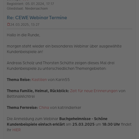
b
t
n
Registriert:
05.01.2024, 17:17
e
e
Gliedstaat:
Niedersachsen
n
Re: CEWE Webinar Termine
24.03.2025, 13:27
U
n
Hallo in die Runde,
g
e
morgen steht wieder ein besonderes Webinar über ausgewählte
l
Kundenbeispiele an!
e
s
e
Andreas Scholz und Thorsten Schütte zeigen dieses Mal drei
n
Kundenbeispiele zu unterschiedlichen Themengebieten:
e
r
Thema Reise:
Kastilien
von Karin55
B
e
i
Thema Familie, Heimat, Rückblick:
Zeit für neue Erinnerungen
von
t
BettinaWichtrei
r
a
Thema Fernreise:
China
von katrindierker
g
Die Anmeldung zum Webinar
Buchgeheimnisse - Schöne
Kundenbeispiele einfach erklärt
am
25.03.2025
um
18:30 Uhr
findet
Ihr
HIER