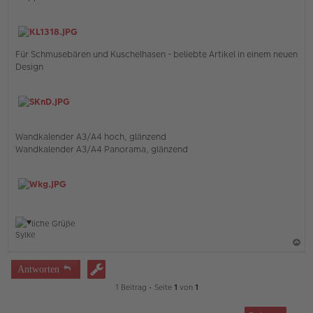
Für Schmusebären und Kuschelhasen - beliebte Artikel in einem neuen
Design
Wandkalender A3/A4 hoch, glänzend
Wandkalender A3/A4 Panorama, glänzend
liche Grüße
Sylke
a
Antworten
c
1 Beitrag • Seite
1
von
1
h
o