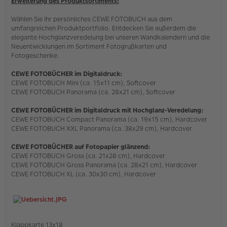
Erweiterung des Produktsortiments!
e
r
B
Wählen Sie Ihr persönliches CEWE FOTOBUCH aus dem
e
umfangreichen Produktportfolio. Entdecken Sie außerdem die
i
elegante Hochglanzveredelung bei unseren Wandkalendern und die
t
Neuentwicklungen im Sortiment Fotogrußkarten und
r
Fotogeschenke.
a
g
CEWE FOTOBÜCHER im Digitaldruck:
CEWE FOTOBUCH Mini (ca. 15x11 cm), Softcover
CEWE FOTOBUCH Panorama (ca. 28x21 cm), Softcover
CEWE FOTOBÜCHER im Digitaldruck mit Hochglanz-Veredelung:
CEWE FOTOBUCH Compact Panorama (ca. 19x15 cm), Hardcover
CEWE FOTOBUCH XXL Panorama (ca. 38x29 cm), Hardcover
CEWE FOTOBÜCHER auf Fotopapier glänzend:
CEWE FOTOBUCH Gross (ca. 21x28 cm), Hardcover
CEWE FOTOBUCH Gross Panorama (ca. 28x21 cm), Hardcover
CEWE FOTOBUCH XL (ca. 30x30 cm), Hardcover
Klappkarte 13x18