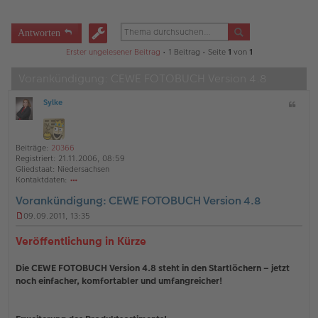
Antworten
Erster ungelesener Beitrag
• 1 Beitrag • Seite
1
von
1
Vorankündigung: CEWE FOTOBUCH Version 4.8
Sylke
Z
O
i
ff
t
l
a
i
Beiträge:
20366
t
n
Registriert:
21.11.2006, 08:59
e
Gliedstaat:
Niedersachsen
Kontaktdaten:
o
Vorankündigung: CEWE FOTOBUCH Version 4.8
nt
ak
09.09.2011, 13:35
td
U
at
n
Veröffentlichung in Kürze
en
g
v
e
o
Die CEWE FOTOBUCH Version 4.8 steht in den Startlöchern – jetzt
l
n
e
noch einfacher, komfortabler und umfangreicher!
Sy
s
lk
e
e
n