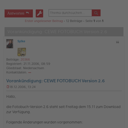
Antworten
Erster ungelesener Beitrag
• 12 Beiträge • Seite
1
von
1
Vorankündigung: CEWE FOTOBUCH Version 2.6
Sylke
Z
O
i
ff
t
l
a
i
Beiträge:
20366
t
n
Registriert:
21.11.2006, 08:59
e
Gliedstaat:
Niedersachsen
Kontaktdaten:
o
Vorankündigung: CEWE FOTOBUCH Version 2.6
nt
ak
18.12.2006, 13:24
td
U
at
n
Hallo,
en
g
v
e
die Fotobuch-Version 2.6 steht seit Freitag dem 15.11 zum Download
o
l
zur Verfügung.
n
e
Sy
s
lk
e
Folgende Änderungen wurden vorgenommen:
e
n