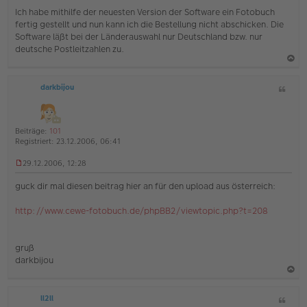
e
Ich habe mithilfe der neuesten Version der Software ein Fotobuch
n
fertig gestellt und nun kann ich die Bestellung nicht abschicken. Die
e
Software läßt bei der Länderauswahl nur Deutschland bzw. nur
r
deutsche Postleitzahlen zu.
B
e
i
a
t
darkbijou
Z
c
r
i
a
h
g
t
o
a
Beiträge:
101
b
t
Registriert:
23.12.2006, 06:41
e
29.12.2006, 12:28
n
U
n
guck dir mal diesen beitrag hier an für den upload aus österreich:
g
e
http://www.cewe-fotobuch.de/phpBB2/viewtopic.php?t=208
l
e
s
e
gruß
n
darkbijou
e
r
B
a
e
ll2ll
Z
c
i