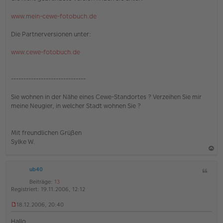
v
e
o
s
www.mein-cewe-fotobuch.de
n
e
Sy
n
lk
Die Partnerversionen unter:
e
e
r
www.cewe-fotobuch.de
B
e
i
t
------------------------------
r
a
Sie wohnen in der Nähe eines Cewe-Standortes ? Verzeihen Sie mir
g
meine Neugier, in welcher Stadt wohnen Sie ?
Mit freundlichen Grüßen
Sylke W.
a
ub40
Z
c
i
h
Beiträge:
13
t
Registriert:
19.11.2006, 12:12
o
a
b
t
18.12.2006, 20:40
U
e
n
Hallo,