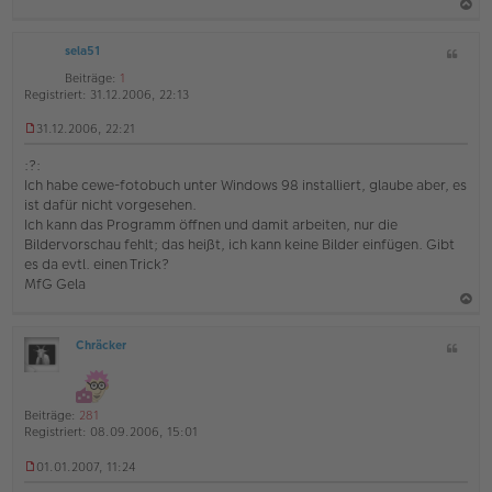
a
sela51
Z
c
i
h
Beiträge:
1
t
Registriert:
31.12.2006, 22:13
o
a
b
t
31.12.2006, 22:21
U
e
n
:?:
n
g
Ich habe cewe-fotobuch unter Windows 98 installiert, glaube aber, es
e
ist dafür nicht vorgesehen.
l
Ich kann das Programm öffnen und damit arbeiten, nur die
e
s
Bildervorschau fehlt; das heißt, ich kann keine Bilder einfügen. Gibt
e
es da evtl. einen Trick?
n
MfG Gela
e
r
B
a
e
Chräcker
Z
c
i
O
i
h
t
ff
t
r
l
o
a
a
i
Beiträge:
281
b
t
g
n
Registriert:
08.09.2006, 15:01
e
e
01.01.2007, 11:24
n
U