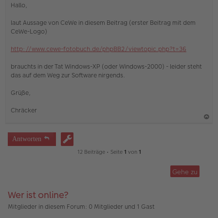
n
Hallo,
g
e
laut Aussage von CeWe in diesem Beitrag (erster Beitrag mit dem
l
CeWe-Logo)
e
s
e
http://www.cewe-fotobuch.de/phpBB2/viewtopic.php?t=36
n
e
brauchts in der Tat Windows-XP (oder Windows-2000) - leider steht
r
das auf dem Weg zur Software nirgends.
B
e
i
Grüße,
t
r
Chräcker
a
g
a
c
Antworten
h
12 Beiträge • Seite
1
von
1
o
b
Gehe zu
e
n
Wer ist online?
Mitglieder in diesem Forum: 0 Mitglieder und 1 Gast