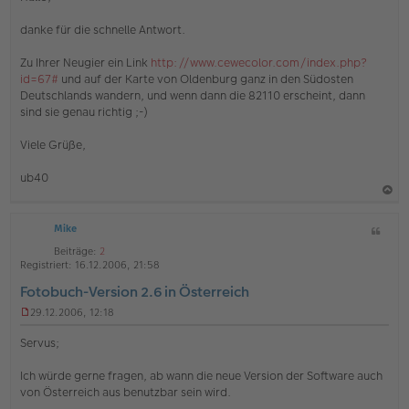
n
g
e
danke für die schnelle Antwort.
l
e
s
Zu Ihrer Neugier ein Link
http://www.cewecolor.com/index.php?
e
id=67#
und auf der Karte von Oldenburg ganz in den Südosten
n
Deutschlands wandern, und wenn dann die 82110 erscheint, dann
e
sind sie genau richtig ;-)
r
B
e
Viele Grüße,
i
t
ub40
r
a
g
a
Mike
Z
c
i
h
Beiträge:
2
t
Registriert:
16.12.2006, 21:58
o
a
Fotobuch-Version 2.6 in Österreich
b
t
e
29.12.2006, 12:18
U
n
n
Servus;
g
e
Ich würde gerne fragen, ab wann die neue Version der Software auch
l
von Österreich aus benutzbar sein wird.
e
s