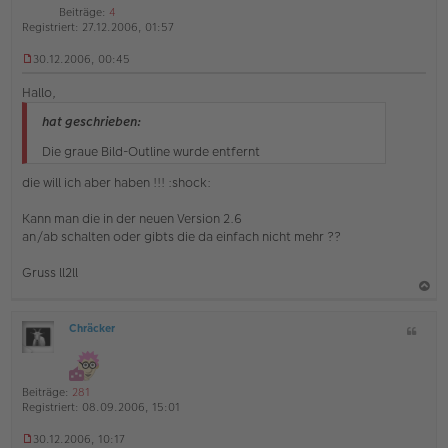
i
h
t
Beiträge:
4
t
r
Registriert:
27.12.2006, 01:57
o
a
a
b
t
g
30.12.2006, 00:45
U
e
n
Hallo,
n
g
e
hat geschrieben:
l
e
Die graue Bild-Outline wurde entfernt
s
e
die will ich aber haben !!! :shock:
n
e
Kann man die in der neuen Version 2.6
r
an/ab schalten oder gibts die da einfach nicht mehr ??
B
e
i
Gruss ll2ll
t
r
a
a
g
Chräcker
Z
c
O
i
h
ff
t
l
o
a
i
Beiträge:
281
b
t
n
Registriert:
08.09.2006, 15:01
e
e
30.12.2006, 10:17
n