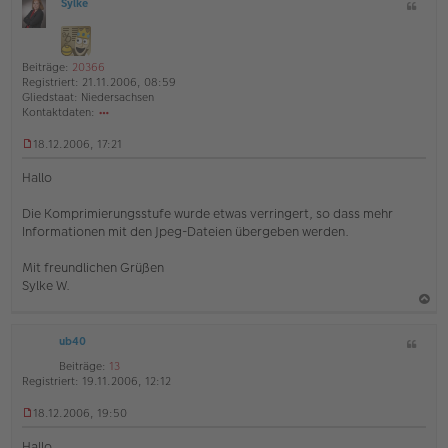
r
Sylke
Z
c
O
B
i
h
ff
e
t
l
i
o
a
i
t
Beiträge:
20366
b
t
n
r
Registriert:
21.11.2006, 08:59
e
e
a
Gliedstaat:
Niedersachsen
g
Kontaktdaten:
n
o
18.12.2006, 17:21
nt
U
ak
n
td
Hallo
g
at
e
en
Die Komprimierungsstufe wurde etwas verringert, so dass mehr
l
v
Informationen mit den Jpeg-Dateien übergeben werden.
e
o
s
n
e
Sy
Mit freundlichen Grüßen
n
lk
Sylke W.
e
e
r
B
a
e
ub40
Z
c
i
i
h
t
Beiträge:
13
t
r
Registriert:
19.11.2006, 12:12
o
a
a
b
t
g
18.12.2006, 19:50
U
e
n
Hallo,