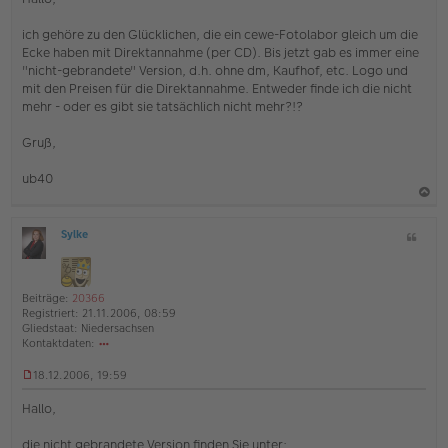
n
g
e
ich gehöre zu den Glücklichen, die ein cewe-Fotolabor gleich um die
l
Ecke haben mit Direktannahme (per CD). Bis jetzt gab es immer eine
e
s
"nicht-gebrandete" Version, d.h. ohne dm, Kaufhof, etc. Logo und
e
mit den Preisen für die Direktannahme. Entweder finde ich die nicht
n
mehr - oder es gibt sie tatsächlich nicht mehr?!?
e
r
Gruß,
B
e
i
ub40
t
r
a
a
g
Sylke
Z
c
O
i
h
ff
t
l
o
a
i
Beiträge:
20366
b
t
n
Registriert:
21.11.2006, 08:59
e
e
Gliedstaat:
Niedersachsen
Kontaktdaten:
n
o
18.12.2006, 19:59
nt
U
ak
n
td
Hallo,
g
at
e
en
die nicht gebrandete Version finden Sie unter:
l