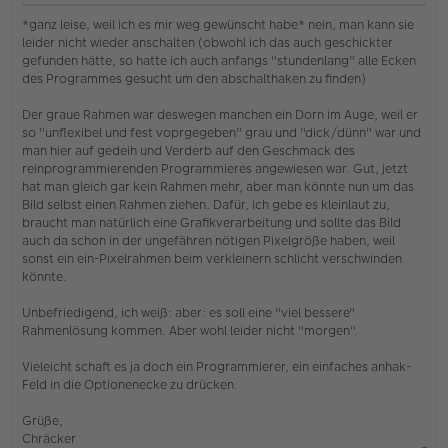
U
n
*ganz leise, weil ich es mir weg gewünscht habe* nein, man kann sie
g
leider nicht wieder anschalten (obwohl ich das auch geschickter
e
gefunden hätte, so hatte ich auch anfangs "stundenlang" alle Ecken
l
des Programmes gesucht um den abschalthaken zu finden)
e
s
e
Der graue Rahmen war deswegen manchen ein Dorn im Auge, weil er
n
so "unflexibel und fest voprgegeben" grau und "dick/dünn" war und
e
man hier auf gedeih und Verderb auf den Geschmack des
r
reinprogrammierenden Programmieres angewiesen war. Gut, jetzt
B
e
hat man gleich gar kein Rahmen mehr, aber man könnte nun um das
i
Bild selbst einen Rahmen ziehen. Dafür, ich gebe es kleinlaut zu,
t
braucht man natürlich eine Grafikverarbeitung und sollte das Bild
r
auch da schon in der ungefähren nötigen Pixelgröße haben, weil
a
sonst ein ein-Pixelrahmen beim verkleinern schlicht verschwinden
g
könnte.
Unbefriedigend, ich weiß: aber: es soll eine "viel bessere"
Rahmenlösung kommen. Aber wohl leider nicht "morgen".
Vieleicht schaft es ja doch ein Programmierer, ein einfaches anhak-
Feld in die Optionenecke zu drücken.
Grüße,
Chräcker