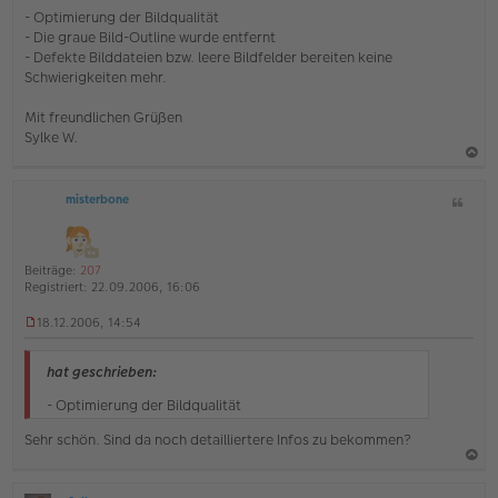
e
- Optimierung der Bildqualität
r
- Die graue Bild-Outline wurde entfernt
B
e
- Defekte Bilddateien bzw. leere Bildfelder bereiten keine
i
Schwierigkeiten mehr.
t
r
Mit freundlichen Grüßen
a
Sylke W.
g
a
misterbone
Z
c
i
h
t
o
a
Beiträge:
207
b
t
Registriert:
22.09.2006, 16:06
e
18.12.2006, 14:54
n
U
n
g
hat geschrieben:
e
l
- Optimierung der Bildqualität
e
s
Sehr schön. Sind da noch detailliertere Infos zu bekommen?
e
n
a
e