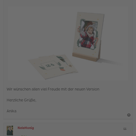
Wir wünschen allen viel Freude mit der neuen Version
Herzliche Grüße,
Anika
a
NeleHonig
Z
c
O
i
ff