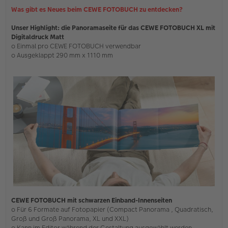
r
Was gibt es Neues beim CEWE FOTOBUCH zu entdecken?
B
e
i
Unser Highlight: die Panoramaseite für das CEWE FOTOBUCH XL mit
t
Digitaldruck Matt
r
o Einmal pro CEWE FOTOBUCH verwendbar
a
o Ausgeklappt 290 mm x 1110 mm
g
CEWE FOTOBUCH mit schwarzen Einband-Innenseiten
o Für 6 Formate auf Fotopapier (Compact Panorama , Quadratisch,
Groß und Groß Panorama, XL und XXL)
o Kann im Editor während der Gestaltung ausgewählt werden