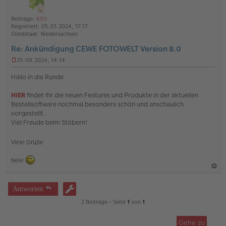
h
t
l
o
a
i
Beiträge:
690
b
t
n
Registriert:
05.01.2024, 17:17
e
e
Gliedstaat:
Niedersachsen
n
Re: Ankündigung CEWE FOTOWELT Version 8.0
25.09.2024, 14:14
U
n
Hallo in die Runde
g
e
HIER
findet Ihr die neuen Features und Produkte in der aktuellen
l
Bestellsoftware nochmal besonders schön und anschaulich
e
s
vorgestellt.
e
Viel Freude beim Stöbern!
n
e
r
Viele Grüße
B
e
Nele
i
t
a
r
a
c
Antworten
g
h
2 Beiträge • Seite
1
von
1
o
b
Gehe zu