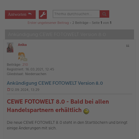
Antworten
Erster ungelesener Beitrag
• 2 Beiträge • Seite
1
von
1
Ankündigung CEWE FOTOWELT Version 8.0
Anika
Z
O
i
ff
t
l
a
i
Beiträge:
210
t
n
Registriert:
16.03.2021, 12:45
e
Gliedstaat:
Niedersachen
Ankündigung CEWE FOTOWELT Version 8.0
12.09.2024, 13:29
U
n
CEWE FOTOWELT 8.0 - Bald bei allen
g
e
Handelspartnern erhältlich
l
e
s
Die neue CEWE FOTOWELT 8.0 steht in den Startlöchern und bringt
e
einige Änderungen mit sich.
n
e