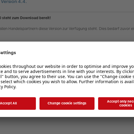
ersion 4.4.
.0 steht zum Download bereit!
 allen Handelspartnern diese Version zur Verfügung steht. Dies bedarf zuvor ei
gende Neuerungen:
0x42 cm) in hochwertigen Einbänden!
cher jetzt mit bis zu 130 Seiten!
deen und viele neue Funktionen!
it unserer Software und ganz besonders mit den fertigen Produkten!