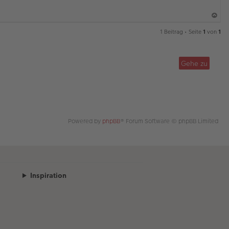
a
1 Beitrag • Seite
1
von
1
c
h
o
Gehe zu
b
e
n
Powered by
phpBB
® Forum Software © phpBB Limited
Inspiration