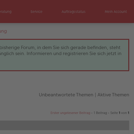
eratung
Service
Auftragsstatus
Mein Account
ung
bisherige Forum, in dem Sie sich gerade befinden, steht
ch sein. Informieren und registrieren Sie sich jetzt in
Unbeantwortete Themen
|
Aktive Themen
Erster ungelesener Beitrag
• 1 Beitrag • Seite
1
von
1