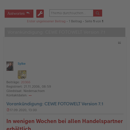
Antworten
Erster ungelesener Beitrag
• 1 Beitrag • Seite
1
von
1
Vorankündigung: CEWE FOTOWELT Version 7.1
Z
i
t
a
t
Sylke
O
ff
l
i
Beiträge:
20366
n
Registriert:
21.11.2006, 08:59
e
Gliedstaat:
Niedersachsen
Kontaktdaten:
o
Vorankündigung: CEWE FOTOWELT Version 7.1
nt
ak
17.09.2020, 13:00
td
U
at
n
In wenigen Wochen bei allen Handelspartner
en
g
v
e
erhältlich