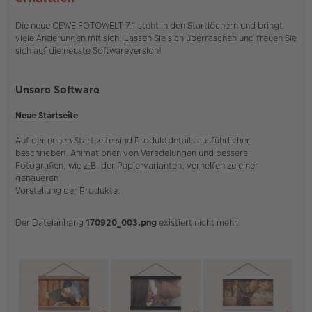
o
l
n
e
Sy
s
Die neue CEWE FOTOWELT 7.1 steht in den Startlöchern und bringt
lk
e
viele Änderungen mit sich. Lassen Sie sich überraschen und freuen Sie
e
n
sich auf die neuste Softwareversion!
e
r
B
e
Unsere Software
i
t
Neue Startseite
r
a
g
Auf der neuen Startseite sind Produktdetails ausführlicher
beschrieben. Animationen von Veredelungen und bessere
Fotografien, wie z.B. der Papiervarianten, verhelfen zu einer
genaueren
Vorstellung der Produkte.
Der Dateianhang
170920_003.png
existiert nicht mehr.