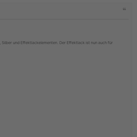
a
Z
c
i
h
t
o
a
b
t
e
lber und Effektlackelementen. Der Effektlack ist nun auch für
n
K