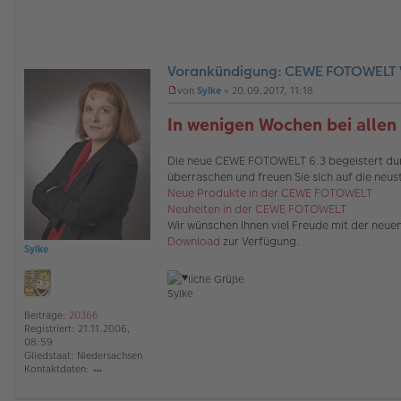
Vorankündigung: CEWE FOTOWELT V
O
von
Sylke
»
20.09.2017, 11:18
ff
U
l
n
In wenigen Wochen bei allen 
i
g
n
e
e
l
Die neue CEWE FOTOWELT 6.3 begeistert durc
e
überraschen und freuen Sie sich auf die neu
s
Neue Produkte in der CEWE FOTOWELT
e
Neuheiten in der CEWE FOTOWELT
n
e
Wir wünschen Ihnen viel Freude mit der neuen
r
Download
zur Verfügung.
B
Sylke
e
i
liche Grüße
t
Sylke
r
a
Beiträge:
20366
g
Registriert:
21.11.2006,
08:59
Gliedstaat:
Niedersachsen
Kontaktdaten:
o
nt