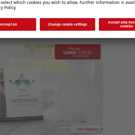
und Silberveredelung oder erhabenem Effektlack nun auch für CEWE CARDS