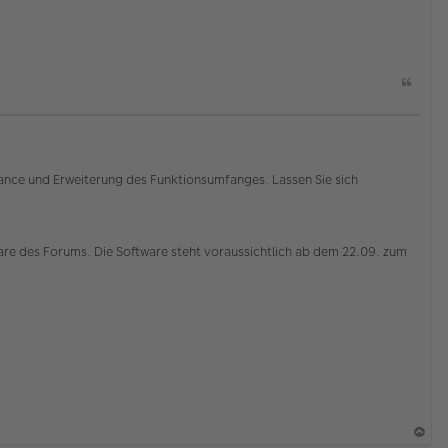
Z
i
t
a
t
ance und Erweiterung des Funktionsumfanges. Lassen Sie sich
tware des Forums. Die Software steht voraussichtlich ab dem 22.09. zum
K