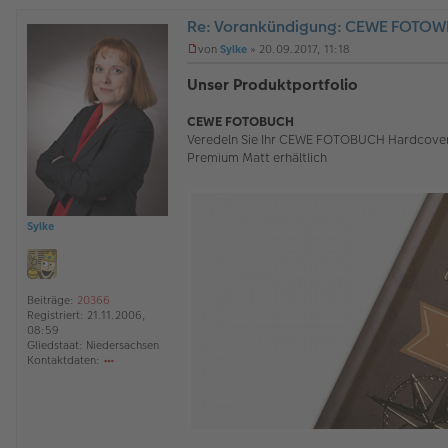
ak
Re: Vorankündigung: CEWE FOTOWEL
td
at
O
von
Sylke
»
20.09.2017, 11:18
en
ff
U
v
l
n
Unser Produktportfolio
o
i
g
n
n
e
Sy
e
CEWE FOTOBUCH
l
lk
e
Veredeln Sie Ihr CEWE FOTOBUCH Hardcover n
e
s
Premium Matt erhältlich
e
n
e
r
B
Sylke
e
i
t
r
a
Beiträge:
20366
g
Registriert:
21.11.2006,
08:59
Gliedstaat:
Niedersachsen
Kontaktdaten:
o
nt
ak
td
at