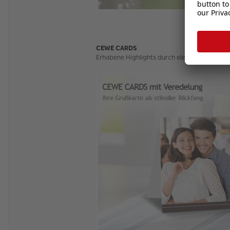
CEWE CARDS
Erhabene Highlights durch elegante Gold- 