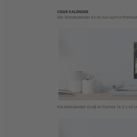
en
v
o
CEWE KALENDER
n
Der Wandkalender A2 ist nun auch in Premium
Sy
lk
e
Küchenkalender Groß im Format 14,5 x 42 cm