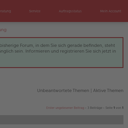
eratung
Service
Auftragsstatus
Mein Account
ung
bisherige Forum, in dem Sie sich gerade befinden, steht
ch sein. Informieren und registrieren Sie sich jetzt in
Unbeantwortete Themen
|
Aktive Themen
Erster ungelesener Beitrag
• 3 Beiträge • Seite
1
von
1