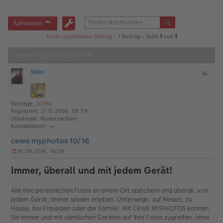
Antworten
Erster ungelesener Beitrag
• 1 Beitrag • Seite
1
von
1
cewe myphotos 10/16
Sylke
Z
O
i
ff
t
l
a
i
Beiträge:
20366
t
n
Registriert:
21.11.2006, 08:59
e
Gliedstaat:
Niedersachsen
Kontaktdaten:
o
cewe myphotos 10/16
nt
ak
29.09.2016, 16:09
td
U
at
n
Immer, überall und mit jedem Gerät!
en
g
v
e
o
l
Alle Ihre persönlichen Fotos an einem Ort speichern und überall, von
n
e
jedem Gerät, immer wieder erleben. Unterwegs, auf Reisen, zu
Sy
s
Hause, bei Freunden oder der Familie. Mit CEWE MYPHOTOS können
lk
e
Sie immer und mit sämtlichen Geräten auf Ihre Fotos zugreifen, ohne
e
n