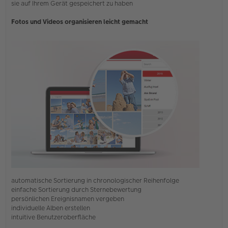
e
sie auf Ihrem Gerät gespeichert zu haben
r
B
Fotos und Videos organisieren leicht gemacht
e
i
t
r
a
g
automatische Sortierung in chronologischer Reihenfolge
einfache Sortierung durch Sternebewertung
persönlichen Ereignisnamen vergeben
individuelle Alben erstellen
intuitive Benutzeroberfläche