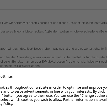
t live! Wir haben viel daran gearbeitet und freuen uns sehr, sie euch jetzt vor
h besseres Erlebnis bieten sollen. Außerdem wollen wir die verschiedenen Be
aben wir auch detailliert beschrieben, was neu ist und wie es weitergeht. Ihr 
 auch bei der Anmeldung etwas verändert hat. Früher hattet ihr für die Kunde
s bei euren Benutzernamen oder E-Mail-Adressen Probleme gab, haben wir euch 
ur ein neues Passwort geben.
lternativ auch die "Passwort vergessen" Funktion nutzen und euch ein neues Pa
terschiedlichen Mailadressen in den Kundenbeispielen und dem Forum angeme
bitten wir euch in diesem Fall per Mail Kontakt zu uns aufzunehmen, damit wi
ommunity!
e Forum und seine Funktionen sehr gut kennen. Der neue Look kann daher unge