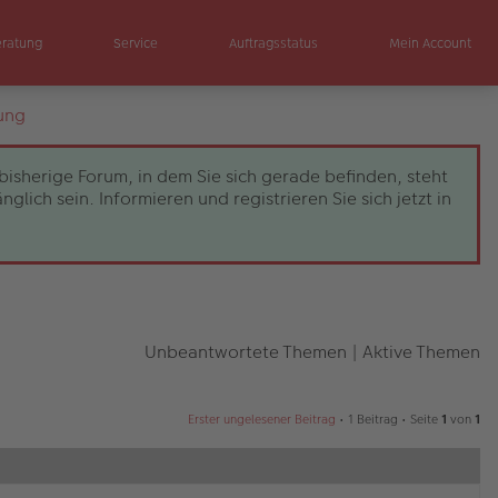
eratung
Service
Auftragsstatus
Mein Account
ung
bisherige Forum, in dem Sie sich gerade befinden, steht
ch sein. Informieren und registrieren Sie sich jetzt in
Unbeantwortete Themen
|
Aktive Themen
Erster ungelesener Beitrag
• 1 Beitrag • Seite
1
von
1