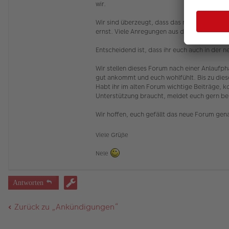
wir.
Wir sind überzeugt, dass das neue Forum ein
ernst. Viele Anregungen aus der Testphase h
Entscheidend ist, dass ihr euch auch in der 
Wir stellen dieses Forum nach einer Anlaufp
gut ankommt und euch wohlfühlt. Bis zu dies
Habt ihr im alten Forum wichtige Beiträge, ko
Unterstützung braucht, meldet euch gern be
Wir hoffen, euch gefällt das neue Forum gena
Viele Grüße
Nele
Antworten
Zurück zu „Ankündigungen“