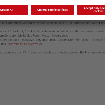
 wichtiger Schritt für die Weiterentwicklung der CEWE Community ist und das
aben wir bereits umgesetzt.
neuen Community wohlfühlt. Wir entwickeln das Forum kontinuierlich weiter u
hase auf "read only". Ihr könnt ihr dann keine Beiträge mehr hochladen oder 
em Zeitpunkt bleibt das Forum weiterhin erreichbar.
piert sie bitte – inklusive relevanter Infos aus den Kommentaren – ins neue F
i uns:
community-DE@cewe.de
uso gut wie uns. Wir freuen uns, euch dort wiederzusehen! Bei Fragen oder we