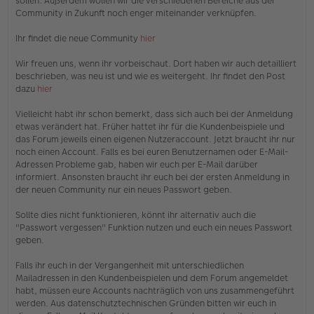
sollen. Außerdem wollen wir die verschiedenen Bereiche aus der
r
Community in Zukunft noch enger miteinander verknüpfen.
B
e
i
Ihr findet die neue Community
hier
t
r
Wir freuen uns, wenn ihr vorbeischaut. Dort haben wir auch detailliert
a
beschrieben, was neu ist und wie es weitergeht. Ihr findet den Post
g
dazu
hier
Vielleicht habt ihr schon bemerkt, dass sich auch bei der Anmeldung
etwas verändert hat. Früher hattet ihr für die Kundenbeispiele und
das Forum jeweils einen eigenen Nutzeraccount. Jetzt braucht ihr nur
noch einen Account. Falls es bei euren Benutzernamen oder E-Mail-
Adressen Probleme gab, haben wir euch per E-Mail darüber
informiert. Ansonsten braucht ihr euch bei der ersten Anmeldung in
der neuen Community nur ein neues Passwort geben.
Sollte dies nicht funktionieren, könnt ihr alternativ auch die
"Passwort vergessen" Funktion nutzen und euch ein neues Passwort
geben.
Falls ihr euch in der Vergangenheit mit unterschiedlichen
Mailadressen in den Kundenbeispielen und dem Forum angemeldet
habt, müssen eure Accounts nachträglich von uns zusammengeführt
werden. Aus datenschutztechnischen Gründen bitten wir euch in