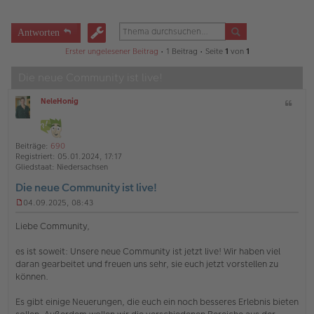
Antworten
Erster ungelesener Beitrag
• 1 Beitrag • Seite
1
von
1
Die neue Community ist live!
NeleHonig
Z
O
i
ff
t
l
a
i
Beiträge:
690
t
n
Registriert:
05.01.2024, 17:17
e
Gliedstaat:
Niedersachsen
Die neue Community ist live!
04.09.2025, 08:43
U
n
Liebe Community,
g
e
es ist soweit: Unsere neue Community ist jetzt live! Wir haben viel
l
daran gearbeitet und freuen uns sehr, sie euch jetzt vorstellen zu
e
s
können.
e
n
Es gibt einige Neuerungen, die euch ein noch besseres Erlebnis bieten
e