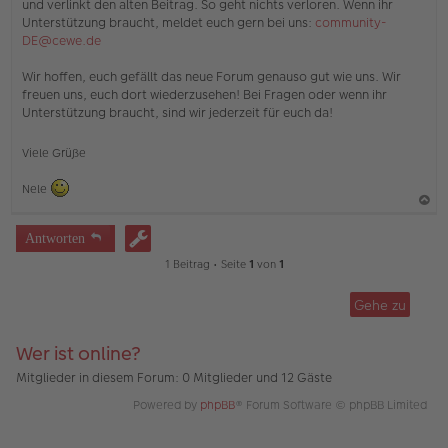
und verlinkt den alten Beitrag. So geht nichts verloren. Wenn ihr
Unterstützung braucht, meldet euch gern bei uns:
community-
DE@cewe.de
Wir hoffen, euch gefällt das neue Forum genauso gut wie uns. Wir
freuen uns, euch dort wiederzusehen! Bei Fragen oder wenn ihr
Unterstützung braucht, sind wir jederzeit für euch da!
Viele Grüße
Nele
a
Antworten
c
1 Beitrag • Seite
1
von
1
h
o
Gehe zu
b
e
Wer ist online?
n
Mitglieder in diesem Forum: 0 Mitglieder und 12 Gäste
Powered by
phpBB
® Forum Software © phpBB Limited