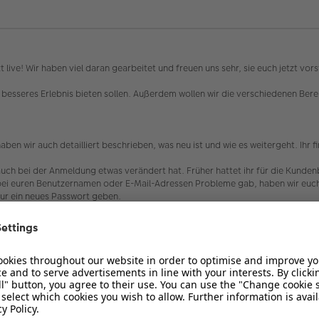
t live! Wir haben viel daran gearbeitet und freuen uns sehr, sie euch jetzt vor
h besseres Erlebnis bieten sollen. Außerdem wollen wir die verschiedenen Be
aben wir auch detailliert beschrieben, was neu ist und wie es weitergeht. Ihr 
 auch bei der Anmeldung etwas verändert hat. Früher hattet ihr für die Kunde
s bei euren Benutzernamen oder E-Mail-Adressen Probleme gab, haben wir euch 
ur ein neues Passwort geben.
lternativ auch die "Passwort vergessen" Funktion nutzen und euch ein neues Pa
terschiedlichen Mailadressen in den Kundenbeispielen und dem Forum angeme
bitten wir euch in diesem Fall per Mail Kontakt zu uns aufzunehmen, damit wi
ommunity!
e Forum und seine Funktionen sehr gut kennen. Der neue Look kann daher unge