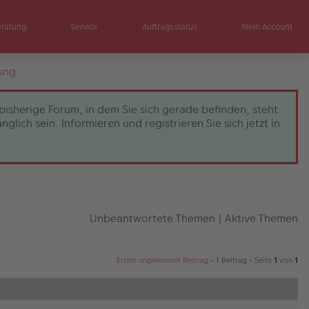
eratung
Service
Auftragsstatus
Mein Account
ung
bisherige Forum, in dem Sie sich gerade befinden, steht
ch sein. Informieren und registrieren Sie sich jetzt in
Unbeantwortete Themen
|
Aktive Themen
Erster ungelesener Beitrag
• 1 Beitrag • Seite
1
von
1