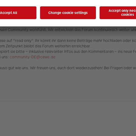
 wichtiger Schritt für die Weiterentwicklung der CEWE Community ist und das
aben wir bereits umgesetzt.
neuen Community wohlfühlt. Wir entwickeln das Forum kontinuierlich weiter u
hase auf "read only". Ihr könnt ihr dann keine Beiträge mehr hochladen oder 
em Zeitpunkt bleibt das Forum weiterhin erreichbar.
piert sie bitte – inklusive relevanter Infos aus den Kommentaren – ins neue F
i uns:
community-DE@cewe.de
uso gut wie uns. Wir freuen uns, euch dort wiederzusehen! Bei Fragen oder we