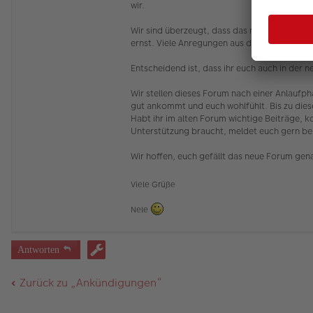
wir.
Wir sind überzeugt, dass das neue Forum ein
ernst. Viele Anregungen aus der Testphase h
Entscheidend ist, dass ihr euch auch in der 
Wir stellen dieses Forum nach einer Anlaufp
gut ankommt und euch wohlfühlt. Bis zu dies
Habt ihr im alten Forum wichtige Beiträge, ko
Unterstützung braucht, meldet euch gern be
Wir hoffen, euch gefällt das neue Forum gena
Viele Grüße
Nele
Antworten
Zurück zu „Ankündigungen“