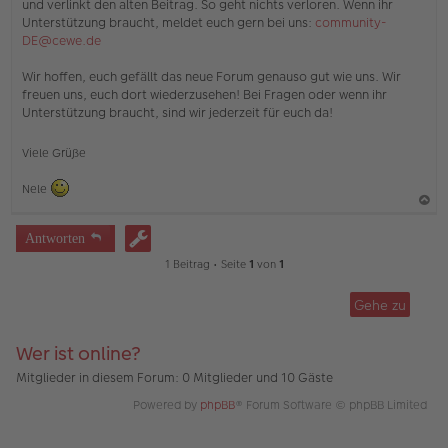
und verlinkt den alten Beitrag. So geht nichts verloren. Wenn ihr
Unterstützung braucht, meldet euch gern bei uns:
community-
DE@cewe.de
Wir hoffen, euch gefällt das neue Forum genauso gut wie uns. Wir
freuen uns, euch dort wiederzusehen! Bei Fragen oder wenn ihr
Unterstützung braucht, sind wir jederzeit für euch da!
Viele Grüße
Nele
a
Antworten
c
1 Beitrag • Seite
1
von
1
h
o
Gehe zu
b
e
Wer ist online?
n
Mitglieder in diesem Forum: 0 Mitglieder und 10 Gäste
Powered by
phpBB
® Forum Software © phpBB Limited