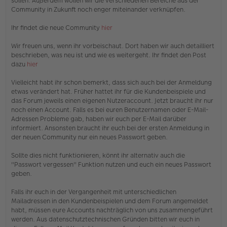
sollen. Außerdem wollen wir die verschiedenen Bereiche aus der
r
Community in Zukunft noch enger miteinander verknüpfen.
B
e
i
Ihr findet die neue Community
hier
t
r
Wir freuen uns, wenn ihr vorbeischaut. Dort haben wir auch detailliert
a
beschrieben, was neu ist und wie es weitergeht. Ihr findet den Post
g
dazu
hier
Vielleicht habt ihr schon bemerkt, dass sich auch bei der Anmeldung
etwas verändert hat. Früher hattet ihr für die Kundenbeispiele und
das Forum jeweils einen eigenen Nutzeraccount. Jetzt braucht ihr nur
noch einen Account. Falls es bei euren Benutzernamen oder E-Mail-
Adressen Probleme gab, haben wir euch per E-Mail darüber
informiert. Ansonsten braucht ihr euch bei der ersten Anmeldung in
der neuen Community nur ein neues Passwort geben.
Sollte dies nicht funktionieren, könnt ihr alternativ auch die
"Passwort vergessen" Funktion nutzen und euch ein neues Passwort
geben.
Falls ihr euch in der Vergangenheit mit unterschiedlichen
Mailadressen in den Kundenbeispielen und dem Forum angemeldet
habt, müssen eure Accounts nachträglich von uns zusammengeführt
werden. Aus datenschutztechnischen Gründen bitten wir euch in