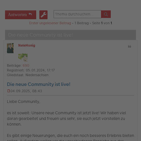
Antworten
Erster ungelesener Beitrag
• 1 Beitrag • Seite
1
von
1
Die neue Community ist live!
NeleHonig
Z
O
i
ff
t
l
a
i
Beiträge:
690
t
n
Registriert:
05.01.2024, 17:17
e
Gliedstaat:
Niedersachsen
Die neue Community ist live!
04.09.2025, 08:43
U
n
Liebe Community,
g
e
es ist soweit: Unsere neue Community ist jetzt live! Wir haben viel
l
daran gearbeitet und freuen uns sehr, sie euch jetzt vorstellen zu
e
s
können.
e
n
Es gibt einige Neuerungen, die euch ein noch besseres Erlebnis bieten
e