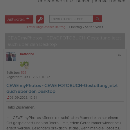
Unbeantwortete Themen
|
Aktive Themen
Antworten
Erster ungelesener Beitrag
• 1 Beitrag • Seite
1
von
1
CEWE myPhotos - CEWE FOTOBUCH-Gestaltung jetzt
auch über den Desktop
Katharine
Z
O
i
ff
t
l
a
i
Beiträge:
533
t
n
Registriert:
09.11.2021, 10:22
e
CEWE myPhotos - CEWE FOTOBUCH-Gestaltung jetzt
auch über den Desktop
05.09.2023, 12:31
U
n
Hallo Zusammen,
g
e
mit CEWE myPhotos können die schönsten Momente an nur einem
l
Ort gespeichert und von überall, mit jedem Gerät immer wieder neu
e
s
erlebt werden. Besonders praktisch ist das, wenn man die Fotos z.B.