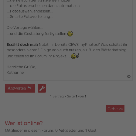
…gerne auch den Assistenten nutzen…
…die Fotos erscheinen dann automatisch…
…Fotoauswahl anpassen…
…Smarte Fotoverteilung…
Die Vorlage wählen…
…und die Gestaltung fertigstellen
Erzählt doch mal:
Nutzt ihr bereits CEWE myPhotos? Was schätzt ihr
besonders hieran? Einige von euch nutzen ja z.B. den Blätterkatalog
und teilen so im Forum ihr Projekt...
Herzliche Grüße,
Katharine
a
Antworten
c
1 Beitrag • Seite
1
von
1
h
o
Gehe zu
b
e
Wer ist online?
n
Mitglieder in diesem Forum: 0 Mitglieder und 1 Gast