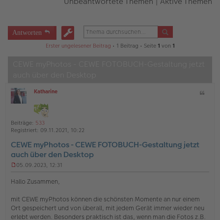
Unbeantwortete Themen
|
Aktive Themen
Antworten
Erster ungelesener Beitrag
• 1 Beitrag • Seite
1
von
1
CEWE myPhotos - CEWE FOTOBUCH-Gestaltung jetzt
auch über den Desktop
Katharine
Z
O
i
ff
t
l
a
i
Beiträge:
533
t
n
Registriert:
09.11.2021, 10:22
e
CEWE myPhotos - CEWE FOTOBUCH-Gestaltung jetzt
auch über den Desktop
05.09.2023, 12:31
U
n
Hallo Zusammen,
g
e
mit CEWE myPhotos können die schönsten Momente an nur einem
l
Ort gespeichert und von überall, mit jedem Gerät immer wieder neu
e
s
erlebt werden. Besonders praktisch ist das, wenn man die Fotos z.B.