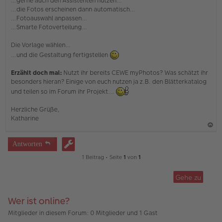
…gerne auch den Assistenten nutzen…
…die Fotos erscheinen dann automatisch…
…Fotoauswahl anpassen…
…Smarte Fotoverteilung…
Die Vorlage wählen…
…und die Gestaltung fertigstellen
Erzählt doch mal:
Nutzt ihr bereits CEWE myPhotos? Was schätzt ihr
besonders hieran? Einige von euch nutzen ja z.B. den Blätterkatalog
und teilen so im Forum ihr Projekt...
Herzliche Grüße,
Katharine
a
Antworten
c
1 Beitrag • Seite
1
von
1
h
o
Gehe zu
b
e
Wer ist online?
n
Mitglieder in diesem Forum: 0 Mitglieder und 1 Gast