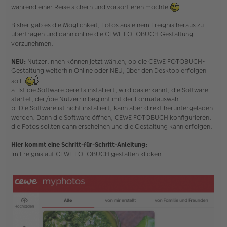
e
während einer Reise sichern und vorsortieren möchte
n
e
Bisher gab es die Möglichkeit, Fotos aus einem Ereignis heraus zu
r
B
übertragen und dann online die CEWE FOTOBUCH Gestaltung
e
vorzunehmen.
i
t
NEU:
Nutzer:innen können jetzt wählen, ob die CEWE FOTOBUCH-
r
Gestaltung weiterhin Online oder NEU, über den Desktop erfolgen
a
g
soll.
a. Ist die Software bereits installiert, wird das erkannt, die Software
startet, der/die Nutzer:in beginnt mit der Formatauswahl.
b. Die Software ist nicht installiert, kann aber direkt heruntergeladen
werden. Dann die Software öffnen, CEWE FOTOBUCH konfigurieren,
die Fotos sollten dann erscheinen und die Gestaltung kann erfolgen.
Hier kommt eine Schritt-für-Schritt-Anleitung:
Im Ereignis auf CEWE FOTOBUCH gestalten klicken.