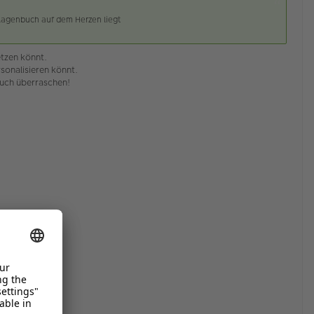
lagenbuch auf dem Herzen liegt
etzen könnt.
sonalisieren könnt.
euch überraschen!