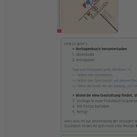
Und so geht’s:
> Vorlagenbuch herunterladen
1. download
2. entzippen
Tipp zum Entzippen unter Windows 10:
>> Wähle
Alle extrahieren
.
>> Wähle den Speicherort auf deinem Rec
>> Öffne die Datei mit der Endung
.mcf
mi
> Wenn ihr eine Gestaltung findet, d
3. Vorlage in euer Fotobuch kopiere
4. mit Fotos befüllen
5. fertig!
Alles was ihr zur Anwendung der Vorlagen w
Zusätzlich findet ihr dort noch eine Menge