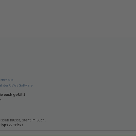
hner aus.
t der CEWE Software.
ie euch gefällt
n
issen müsst, steht im Buch.
Tipps & Tricks
.