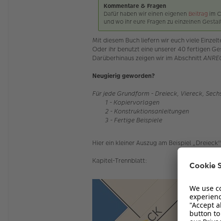
Kommentare & Fragen
Dafür haben wir einen eigenen
Beitrag
im C
und wo ihr eure Fragen zu einzelnen Gesta
Mit diesem Buch liefern wir euch viele Einze
Oder ihr benutzt eine unserer 40 fertigen Ge
Darüberhinaus zeigen wir im Abschnitt
ANRE
Neugierig geworden?
Für jede Grundform - Dreieck, Viereck, Sechs
1 - Kopiervorlagen
2 - Konstruktionsanleitungen
3 - Fertige Beispiele
Hier ein kleiner Auszug am Beispiel „Dreieck"
Kapitel-Trennblatt: