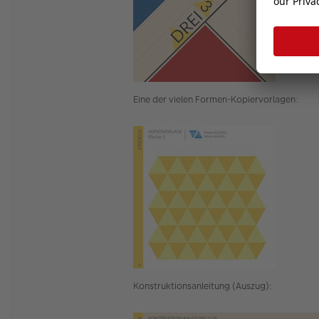
Eine der vielen Formen-Kopiervorlagen:
Konstruktionsanleitung (Auszug):