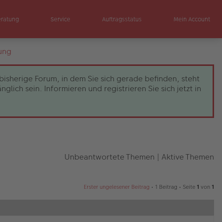
eratung
Service
Auftragsstatus
Mein Account
ung
bisherige Forum, in dem Sie sich gerade befinden, steht
ch sein. Informieren und registrieren Sie sich jetzt in
Unbeantwortete Themen
|
Aktive Themen
Erster ungelesener Beitrag
• 1 Beitrag • Seite
1
von
1