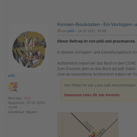
Formen-Baukasten - Ein Vorlagen- u
O
von
phili
»
24.07.2021, 19:09
ff
U
l
n
Dieser Beitrag ist von phili und grasmuecke.
i
g
n
e
In diesem Vorlagen- und Gestaltungsbuch erw
e
l
e
s
Aufbereitet haben wir das Buch in den CEWE
e
Zum Drucken gibt es das Buch als pdf-Datei.
n
Und als besonderes Schmankerl haben wir für
phili
e
r
B
Hier findet ihr alle Links zum Herunterladen 
e
i
Download-Links für alle Formate
Beiträge:
1323
t
Registriert:
07.05.2010,
r
13:49
a
Gliedstaat:
Bayern
g