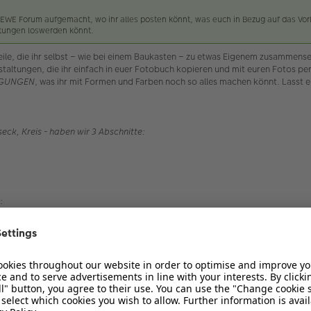
EWE Forum aufgemacht, wo ihr alles posten könnt, was euch in Bezug auf das Vor
ltungen loswerden könnt.
lteile, die ihr selbst – wie bei einem Baukasten – zu etwas Eigenem zusammens
staltungen, die ihr einfach in euer Fotobuch kopieren und mit euren Fotos per
GUNGEN
, was ihr mit Formen und Farben noch so alles machen könnt. Lasst 
eck, Kreis - haben wir 3 Abschnitte:
: