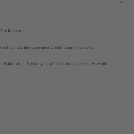
Z
i
t
a
t
n
zu können.
nglich nur das Eingeben einer Objektnummer vorsieht.
"Halbkreis" , "Kreisring" und "Tierkreiszeichen" zur Auswahl).