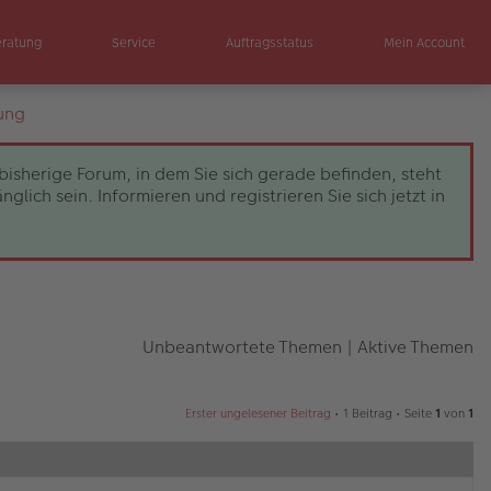
eratung
Service
Auftragsstatus
Mein Account
ung
bisherige Forum, in dem Sie sich gerade befinden, steht
ch sein. Informieren und registrieren Sie sich jetzt in
Unbeantwortete Themen
|
Aktive Themen
Erster ungelesener Beitrag
• 1 Beitrag • Seite
1
von
1