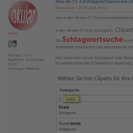
Neu ab 7.1.4 Schlagwortsuche bei 
O
von
okular
»
29.06.2021, 10:52
ff
U
l
n
Was in der Version 7.1.3 schon ansatzweise m
i
g
n
e
Clipar
e
l
In der Version 7.1.4 ist es möglich,
okular
e
Schlagwortsuche
s
Die
macht
e
Momentan funktioniert das allerdings nur mi
n
e
Beiträge:
11841
r
Hier kann man nun ein Schlagwort oder Besta
Registriert:
19.10.2008,
B
Es werden dann alle Schlagwörter angezeigt, 
16:09
e
Gliedstaat:
Hamburg
i
t
r
a
g