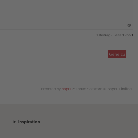
a
1 Beitrag • Seite
1
von
1
c
h
o
Gehe zu
b
e
n
Powered by
phpBB
® Forum Software © phpBB Limited
Inspiration