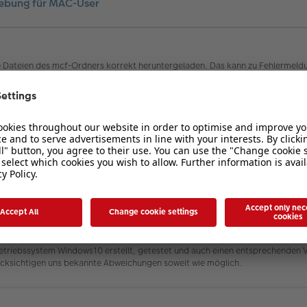
ehebung für MAC-User
 Dateien des mcf-Ordners korrekt heruntergeladen. Das kann zu Fehlermeld
 Vorlagenbuches
Einfach in Szene gesetzt
noch eine zusätzliche Kopieraktion d
ttelbar nach der Installation des Vorlagenbuches machen oder aber auch nac
 Rechner herunter. Evtl. macht das System beim Herunterladen eine .zip-Dat
 Kopiere diese 23 Dateien (die Dateien, nicht das Verzeichnis!) in den mcf-Or
101_mcf-Dateien
).
lagenbuch ohne Fehlermeldungen laden können.
er Installation eines unserer Vorlagenbücher auf einem MAC-Gerät notwendig.
triebssystem Windows10 erstellt, getestet und auch einen entsprechenden Ve
cksichtigen uns bekannte Abweichungen soweit wie möglich.