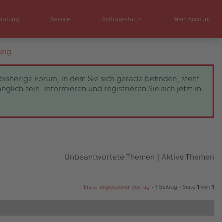
eratung
Service
Auftragsstatus
Mein Account
ung
bisherige Forum, in dem Sie sich gerade befinden, steht
ch sein. Informieren und registrieren Sie sich jetzt in
Unbeantwortete Themen
|
Aktive Themen
Erster ungelesener Beitrag
• 1 Beitrag • Seite
1
von
1