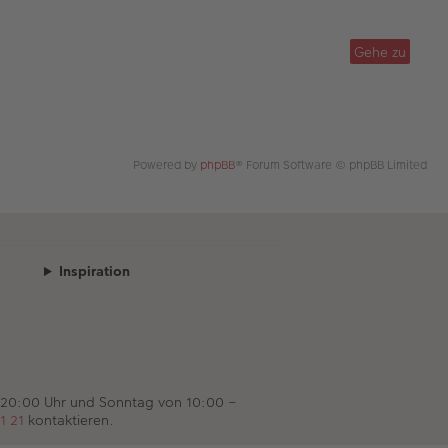
c
h
o
Gehe zu
b
e
n
Powered by
phpBB
® Forum Software © phpBB Limited
Inspiration
 20:00 Uhr und Sonntag von 10:00 –
1 21
kontaktieren.