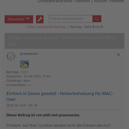
Unbeantwortete Themen
|
Aktive Themen
Antworten
Erster ungelesener Beitrag
• 1 Beitrag • Seite
1
von
1
Einfach in Szene gesetzt - Fehlerbehebung für MAC-
User
grasmuecke
Z
O
i
ff
t
l
a
i
Beiträge:
4067
t
n
Registriert:
24.08.2013, 17:49
e
Gliedstaat:
Wien
Kontaktdaten:
o
Einfach in Szene gesetzt - Fehlerbehebung für MAC-
nt
User
ak
td
30.04.2021, 09:35
at
U
en
n
Dieser Beitrag ist von phili und grasmuecke.
v
g
o
e
n
Problem: Auf MAC-Geräten werden nicht alle Dateien des mcf-
l
gr