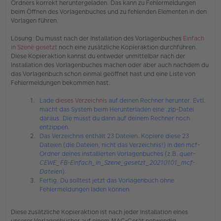
Ordners korrekt heruntergeladen. Das kann zu Fehlermeldungen
e
as
s
beim Öffnen des Vorlagenbuches und zu fehlenden Elementen in den
m
e
Vorlagen führen.
ue
n
ck
e
e
Lösung: Du musst nach der Installation des Vorlagenbuches
Einfach
r
in Szene gesetzt
noch eine zusätzliche Kopieraktion durchführen.
B
e
Diese Kopieraktion kannst du entweder unmittelbar nach der
i
Installation des Vorlagenbuches machen oder aber auch nachdem du
t
das Vorlagenbuch schon einmal geöffnet hast und eine Liste von
r
Fehlermeldungen bekommen hast.
a
g
Lade
dieses Verzeichnis
auf deinen Rechner herunter. Evtl.
macht das System beim Herunterladen eine .zip-Datei
daraus. Die musst du dann auf deinem Rechner noch
entzippen.
Das Verzeichnis enthält 23 Dateien. Kopiere diese 23
Dateien (die Dateien, nicht das Verzeichnis!) in den mcf-
Ordner deines installierten Vorlagenbuches (z.B.
quer-
CEWE_FB-Einfach_in_Szene_gesetzt_20210101_mcf-
Dateien
).
Fertig. Du solltest jetzt das Vorlagenbuch ohne
Fehlermeldungen laden können.
Diese zusätzliche Kopieraktion ist nach jeder Installation eines
unserer Vorlagenbücher auf einem MAC-Gerät notwendig.