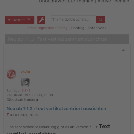
Unbeantwortete Themen
|
Aktive Themen
Antworten
Erster ungelesener Beitrag
• 1 Beitrag • Seite
1
von
1
Neu ab 7.1.3 : Text vertikal zentriert ausrichten
Z
i
t
a
t
okular
O
ff
l
i
Beiträge:
11841
n
Registriert:
19.10.2008, 16:09
e
Gliedstaat:
Hamburg
Neu ab 7.1.3 : Text vertikal zentriert ausrichten
03.03.2021, 20:29
U
n
Text
Eine sehr sinnvolle Neuerung gibt es ab Version 7.1.3:
g
e