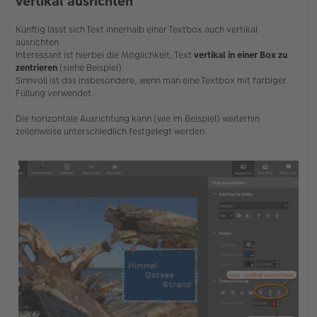
vertikal ausrichten
l
e
s
Künftig lässt sich Text innerhalb einer Textbox auch vertikal
e
ausrichten.
n
Interessant ist hierbei die Möglichkeit, Text
vertikal in einer Box zu
e
zentrieren
(siehe Beispiel).
r
Sinnvoll ist das insbesondere, wenn man eine Textbox mit farbiger
B
e
Füllung verwendet.
i
t
Die horizontale Ausrichtung kann (wie im Beispiel) weiterhin
r
zeilenweise unterschiedlich festgelegt werden.
a
g