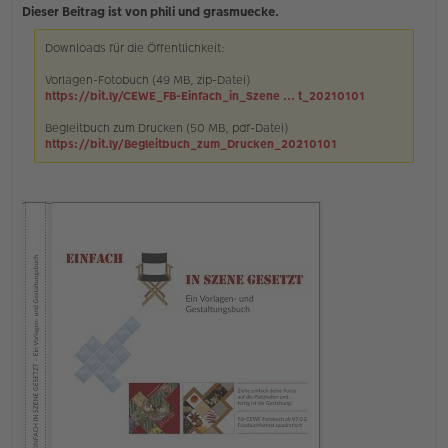
n
Dieser Beitrag ist von phili und grasmuecke.
g
e
Downloads für die Öffentlichkeit:
l
e
s
Vorlagen-Fotobuch (49 MB, zip-Datei)
e
https://bit.ly/CEWE_FB-Einfach_in_Szene ... t_20210101
n
e
Begleitbuch zum Drucken (50 MB, pdf-Datei)
r
https://bit.ly/Begleitbuch_zum_Drucken_20210101
B
e
i
t
r
a
g