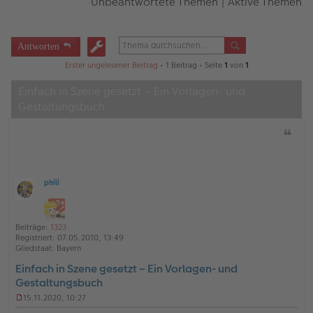
Unbeantwortete Themen
|
Aktive Themen
Antworten
Erster ungelesener Beitrag
• 1 Beitrag • Seite
1
von
1
Einfach in Szene gesetzt – Ein Vorlagen- und
Gestaltungsbuch
Z
i
t
a
t
phili
O
ff
l
i
Beiträge:
1323
n
Registriert:
07.05.2010, 13:49
e
Gliedstaat:
Bayern
Einfach in Szene gesetzt – Ein Vorlagen- und
Gestaltungsbuch
15.11.2020, 10:27
U