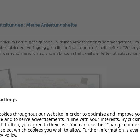
estaltungen: Meine Anleitungshefte
eit hier im Forum gezeigt habe, in kleinen Arbeitsheften zusammengefasst, um 
eispielen zur Verfügung gestellt. Ihr findet dort ein Arbeitsheft zur "Seitenge
 das schön handlich ist, und als Bindung Heft, weil die Hefte gut aufzuschlag