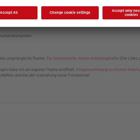
n Kundenbeispielen:
 das ursprüngliche Thema:
Für Interessierte: Meine Anleitungshefte
(Die Links 
ungen habe ich ein eigenes Thema eröffnet:
Fragensammlung zu meinen Anleit
gsheften und bei der Gestaltung eurer Fotobücher.