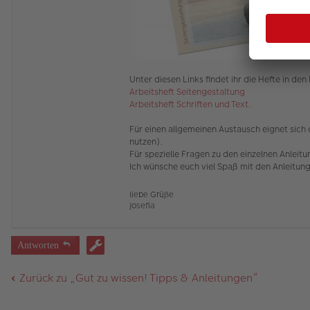
Unter diesen Links findet ihr die Hefte in de
Arbeitsheft Seitengestaltung
Arbeitsheft Schriften und Text
.
Für einen allgemeinen Austausch eignet sich
nutzen).
Für spezielle Fragen zu den einzelnen Anleit
Ich wünsche euch viel Spaß mit den Anleitun
liebe Grüße
Josefia
Antworten
Zurück zu „Gut zu wissen! Tipps & Anleitungen“