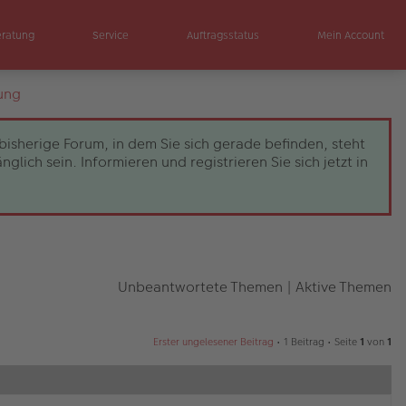
eratung
Service
Auftragsstatus
Mein Account
ung
bisherige Forum, in dem Sie sich gerade befinden, steht
ch sein. Informieren und registrieren Sie sich jetzt in
Unbeantwortete Themen
|
Aktive Themen
Erster ungelesener Beitrag
• 1 Beitrag • Seite
1
von
1