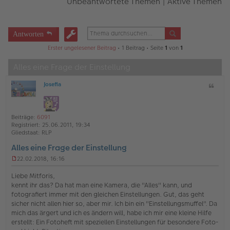
Unbeantwortete Themen
|
Aktive Themen
Antworten
Erster ungelesener Beitrag
• 1 Beitrag • Seite
1
von
1
Alles eine Frage der Einstellung
Josefia
Z
O
i
ff
t
l
a
i
Beiträge:
6091
t
n
Registriert:
25.06.2011, 19:34
e
Gliedstaat:
RLP
Alles eine Frage der Einstellung
22.02.2018, 16:16
U
n
Liebe Mitforis,
g
kennt ihr das? Da hat man eine Kamera, die "Alles" kann, und
e
fotografiert immer mit den gleichen Einstellungen. Gut, das geht
l
sicher nicht allen hier so, aber mir. Ich bin ein "Einstellungsmuffel". Da
e
s
mich das ärgert und ich es ändern will, habe ich mir eine kleine Hilfe
e
erstellt: Ein Fotoheft mit speziellen Einstellungen für besondere Foto-
n