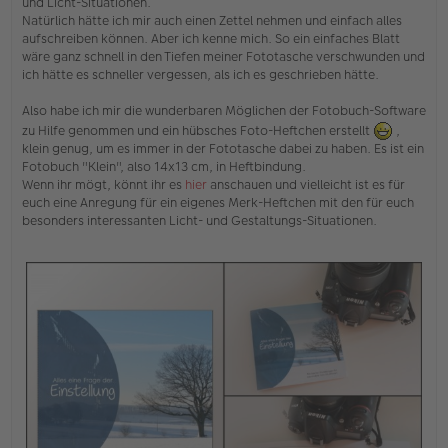
und Licht-Situationen.
e
Natürlich hätte ich mir auch einen Zettel nehmen und einfach alles
r
aufschreiben können. Aber ich kenne mich. So ein einfaches Blatt
B
e
wäre ganz schnell in den Tiefen meiner Fototasche verschwunden und
i
ich hätte es schneller vergessen, als ich es geschrieben hätte.
t
r
Also habe ich mir die wunderbaren Möglichen der Fotobuch-Software
a
g
zu Hilfe genommen und ein hübsches Foto-Heftchen erstellt
,
klein genug, um es immer in der Fototasche dabei zu haben. Es ist ein
Fotobuch "Klein", also 14x13 cm, in Heftbindung.
Wenn ihr mögt, könnt ihr es
hier
anschauen und vielleicht ist es für
euch eine Anregung für ein eigenes Merk-Heftchen mit den für euch
besonders interessanten Licht- und Gestaltungs-Situationen.