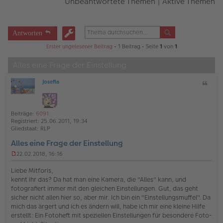
Unbeantwortete Themen
|
Aktive Themen
Antworten
Erster ungelesener Beitrag
• 1 Beitrag • Seite
1
von
1
Alles eine Frage der Einstellung
Josefia
Z
O
i
ff
t
l
a
i
Beiträge:
6091
t
n
Registriert:
25.06.2011, 19:34
e
Gliedstaat:
RLP
Alles eine Frage der Einstellung
22.02.2018, 16:16
U
n
Liebe Mitforis,
g
kennt ihr das? Da hat man eine Kamera, die "Alles" kann, und
e
fotografiert immer mit den gleichen Einstellungen. Gut, das geht
l
sicher nicht allen hier so, aber mir. Ich bin ein "Einstellungsmuffel". Da
e
s
mich das ärgert und ich es ändern will, habe ich mir eine kleine Hilfe
e
erstellt: Ein Fotoheft mit speziellen Einstellungen für besondere Foto-
n