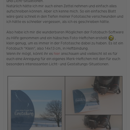
und Licht-Situationen.
e
Natürlich hätte ich mir auch einen Zettel nehmen und einfach alles
r
aufschreiben können. Aber ich kenne mich. So ein einfaches Blatt
B
e
wäre ganz schnell in den Tiefen meiner Fototasche verschwunden und
i
ich hätte es schneller vergessen, als ich es geschrieben hätte.
t
r
Also habe ich mir die wunderbaren Möglichen der Fotobuch-Software
a
g
zu Hilfe genommen und ein hübsches Foto-Heftchen erstellt
,
klein genug, um es immer in der Fototasche dabei zu haben. Es ist ein
Fotobuch "Klein", also 14x13 cm, in Heftbindung.
Wenn ihr mögt, könnt ihr es
hier
anschauen und vielleicht ist es für
euch eine Anregung für ein eigenes Merk-Heftchen mit den für euch
besonders interessanten Licht- und Gestaltungs-Situationen.