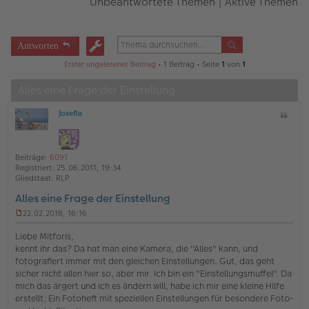
Unbeantwortete Themen
|
Aktive Themen
Antworten
Erster ungelesener Beitrag
• 1 Beitrag • Seite
1
von
1
Alles eine Frage der Einstellung
Josefia
Z
O
i
ff
t
l
a
i
Beiträge:
6091
t
n
Registriert:
25.06.2011, 19:34
e
Gliedstaat:
RLP
Alles eine Frage der Einstellung
22.02.2018, 16:16
U
n
Liebe Mitforis,
g
kennt ihr das? Da hat man eine Kamera, die "Alles" kann, und
e
fotografiert immer mit den gleichen Einstellungen. Gut, das geht
l
sicher nicht allen hier so, aber mir. Ich bin ein "Einstellungsmuffel". Da
e
s
mich das ärgert und ich es ändern will, habe ich mir eine kleine Hilfe
e
erstellt: Ein Fotoheft mit speziellen Einstellungen für besondere Foto-
n