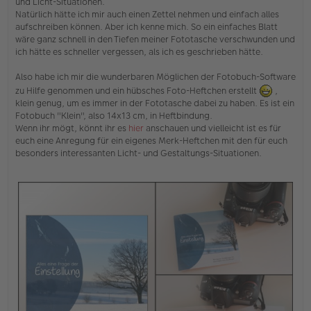
und Licht-Situationen.
e
Natürlich hätte ich mir auch einen Zettel nehmen und einfach alles
r
aufschreiben können. Aber ich kenne mich. So ein einfaches Blatt
B
e
wäre ganz schnell in den Tiefen meiner Fototasche verschwunden und
i
ich hätte es schneller vergessen, als ich es geschrieben hätte.
t
r
Also habe ich mir die wunderbaren Möglichen der Fotobuch-Software
a
g
zu Hilfe genommen und ein hübsches Foto-Heftchen erstellt
,
klein genug, um es immer in der Fototasche dabei zu haben. Es ist ein
Fotobuch "Klein", also 14x13 cm, in Heftbindung.
Wenn ihr mögt, könnt ihr es
hier
anschauen und vielleicht ist es für
euch eine Anregung für ein eigenes Merk-Heftchen mit den für euch
besonders interessanten Licht- und Gestaltungs-Situationen.