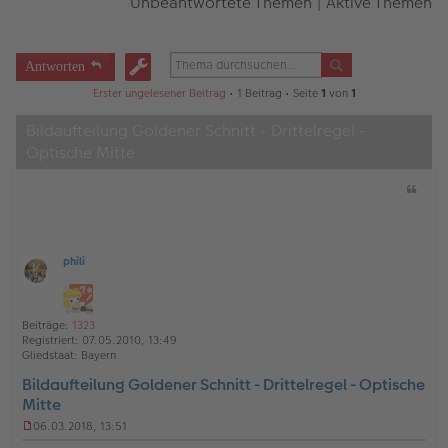
Unbeantwortete Themen
|
Aktive Themen
Antworten
Erster ungelesener Beitrag
• 1 Beitrag • Seite
1
von
1
Bildaufteilung Goldener Schnitt - Drittelregel -
Optische Mitte
Z
i
t
a
t
phili
O
ff
l
i
Beiträge:
1323
n
Registriert:
07.05.2010, 13:49
e
Gliedstaat:
Bayern
Bildaufteilung Goldener Schnitt - Drittelregel - Optische
Mitte
06.03.2018, 13:51
U