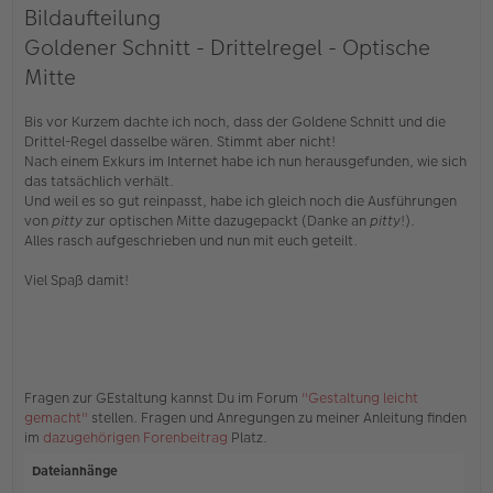
n
Bildaufteilung
g
e
Goldener Schnitt - Drittelregel - Optische
l
Mitte
e
s
e
Bis vor Kurzem dachte ich noch, dass der Goldene Schnitt und die
n
e
Drittel-Regel dasselbe wären. Stimmt aber nicht!
r
Nach einem Exkurs im Internet habe ich nun herausgefunden, wie sich
B
das tatsächlich verhält.
e
Und weil es so gut reinpasst, habe ich gleich noch die Ausführungen
i
von
pitty
zur optischen Mitte dazugepackt (Danke an
pitty
!).
t
r
Alles rasch aufgeschrieben und nun mit euch geteilt.
a
g
Viel Spaß damit!
Fragen zur GEstaltung kannst Du im Forum
"Gestaltung leicht
gemacht"
stellen. Fragen und Anregungen zu meiner Anleitung finden
im
dazugehörigen Forenbeitrag
Platz.
Dateianhänge