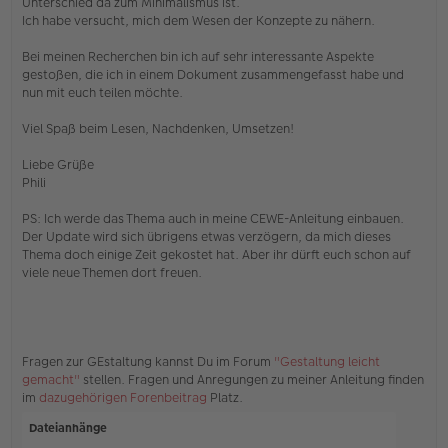
Unterschied da zum Minimalismus ist.
e
Ich habe versucht, mich dem Wesen der Konzepte zu nähern.
r
B
e
Bei meinen Recherchen bin ich auf sehr interessante Aspekte
i
gestoßen, die ich in einem Dokument zusammengefasst habe und
t
nun mit euch teilen möchte.
r
a
Viel Spaß beim Lesen, Nachdenken, Umsetzen!
g
Liebe Grüße
Phili
PS: Ich werde das Thema auch in meine CEWE-Anleitung einbauen.
Der Update wird sich übrigens etwas verzögern, da mich dieses
Thema doch einige Zeit gekostet hat. Aber ihr dürft euch schon auf
viele neue Themen dort freuen.
Fragen zur GEstaltung kannst Du im Forum
"Gestaltung leicht
gemacht"
stellen. Fragen und Anregungen zu meiner Anleitung finden
im
dazugehörigen Forenbeitrag
Platz.
Dateianhänge