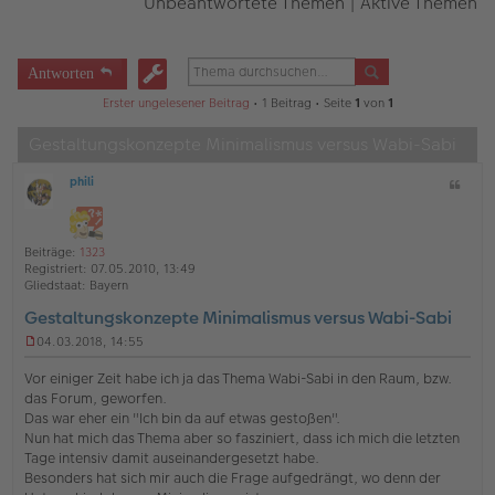
Unbeantwortete Themen
|
Aktive Themen
Antworten
Erster ungelesener Beitrag
• 1 Beitrag • Seite
1
von
1
Gestaltungskonzepte Minimalismus versus Wabi-Sabi
phili
Z
O
i
ff
t
l
a
i
Beiträge:
1323
t
n
Registriert:
07.05.2010, 13:49
e
Gliedstaat:
Bayern
Gestaltungskonzepte Minimalismus versus Wabi-Sabi
04.03.2018, 14:55
U
n
Vor einiger Zeit habe ich ja das Thema Wabi-Sabi in den Raum, bzw.
g
das Forum, geworfen.
e
Das war eher ein "Ich bin da auf etwas gestoßen".
l
Nun hat mich das Thema aber so fasziniert, dass ich mich die letzten
e
s
Tage intensiv damit auseinandergesetzt habe.
e
Besonders hat sich mir auch die Frage aufgedrängt, wo denn der
n