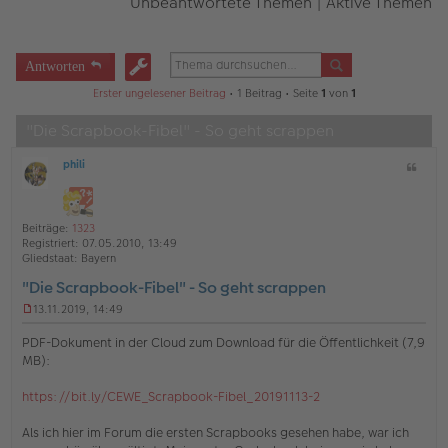
Unbeantwortete Themen
|
Aktive Themen
Antworten
Erster ungelesener Beitrag
• 1 Beitrag • Seite
1
von
1
"Die Scrapbook-Fibel" - So geht scrappen
phili
Z
O
i
ff
t
l
a
i
Beiträge:
1323
t
n
Registriert:
07.05.2010, 13:49
e
Gliedstaat:
Bayern
"Die Scrapbook-Fibel" - So geht scrappen
13.11.2019, 14:49
U
n
PDF-Dokument in der Cloud zum Download für die Öffentlichkeit (7,9
g
MB):
e
l
https://bit.ly/CEWE_Scrapbook-Fibel_20191113-2
e
s
e
Als ich hier im Forum die ersten Scrapbooks gesehen habe, war ich
n