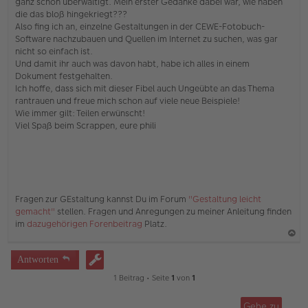
ganz schön überwältigt. Mein erster Gedanke dabei war, wie haben
e
die das bloß hingekriegt???
r
Also fing ich an, einzelne Gestaltungen in der CEWE-Fotobuch-
B
e
Software nachzubauen und Quellen im Internet zu suchen, was gar
i
nicht so einfach ist.
t
Und damit ihr auch was davon habt, habe ich alles in einem
r
Dokument festgehalten.
a
Ich hoffe, dass sich mit dieser Fibel auch Ungeübte an das Thema
g
rantrauen und freue mich schon auf viele neue Beispiele!
Wie immer gilt: Teilen erwünscht!
Viel Spaß beim Scrappen, eure phili
Fragen zur GEstaltung kannst Du im Forum
"Gestaltung leicht
gemacht"
stellen. Fragen und Anregungen zu meiner Anleitung finden
im
dazugehörigen Forenbeitrag
Platz.
a
Antworten
c
1 Beitrag • Seite
1
von
1
h
o
Gehe zu