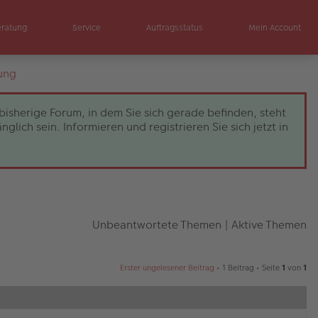
eratung
Service
Auftragsstatus
Mein Account
ung
bisherige Forum, in dem Sie sich gerade befinden, steht
ch sein. Informieren und registrieren Sie sich jetzt in
Unbeantwortete Themen
|
Aktive Themen
Erster ungelesener Beitrag
• 1 Beitrag • Seite
1
von
1