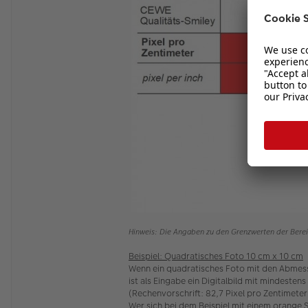
Hinweis: Die Angaben zu den Grenzwerten der Berei
Beispiel: Quadratisches Foto 10 cm x 10 cm
Wenn ein quadratisches Foto mit den Abmes
ist als Eingabe ein Digitalbild mit mindesten
(Rechenvorschrift: 82,7 Pixel pro Zentimete
Wer sich bei dem Beispiel mit einem orange S