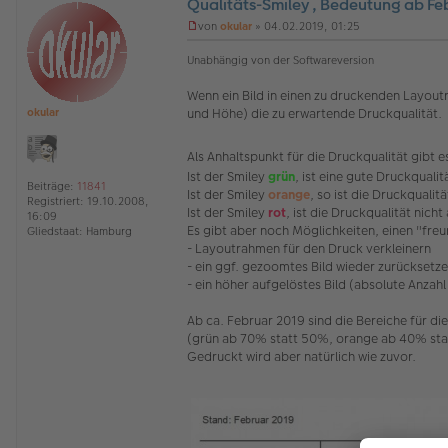
Qualitäts-Smiley , Bedeutung ab Fe
O
von
okular
»
04.02.2019, 01:25
ff
U
l
n
Unabhängig von der Softwareversion
i
g
n
e
Wenn ein Bild in einen zu druckenden Layout
e
l
und Höhe) die zu erwartende Druckqualität.
okular
e
s
e
Als Anhaltspunkt für die Druckqualität gibt
n
e
Ist der Smiley
grün
, ist eine gute Druckqualit
Beiträge:
11841
r
Ist der Smiley
orange
, so ist die Druckqualit
Registriert:
19.10.2008,
B
Ist der Smiley
rot
, ist die Druckqualität nicht
16:09
e
Es gibt aber noch Möglichkeiten, einen "freu
Gliedstaat:
Hamburg
i
- Layoutrahmen für den Druck verkleinern
t
r
- ein ggf. gezoomtes Bild wieder zurücksetz
a
- ein höher aufgelöstes Bild (absolute Anzah
g
Ab ca. Februar 2019 sind die Bereiche für d
(grün ab 70% statt 50%, orange ab 40% stat
Gedruckt wird aber natürlich wie zuvor.