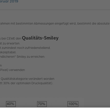
bruar 2019
rahmen mit bestimmten Abmessungen eingefügt wird, bestimmt die absolute Auf
Qualitäts-Smiley
 es bei CEWE den
.
ät zu erwarten.
ät zumindest noch zufriedenstellend.
 akzeptabel.
ndlicheren" Smiley zu erreichen:
en
l Pixel) verwenden
ie Qualitätskategorie verändert worden
t 30% der optimalen Druckqualität).