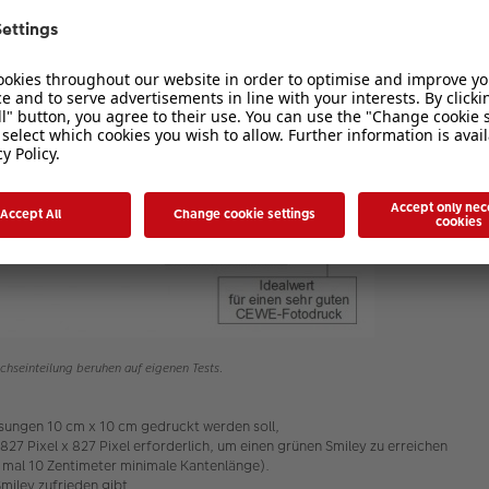
chseinteilung beruhen auf eigenen Tests.
sungen 10 cm x 10 cm gedruckt werden soll,
s 827 Pixel x 827 Pixel erforderlich, um einen grünen Smiley zu erreichen
r mal 10 Zentimeter minimale Kantenlänge).
miley zufrieden gibt,