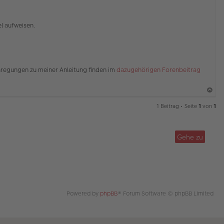
l aufweisen.
nregungen zu meiner Anleitung finden im
dazugehörigen Forenbeitrag
a
1 Beitrag • Seite
1
von
1
c
h
o
Gehe zu
b
e
n
Powered by
phpBB
® Forum Software © phpBB Limited