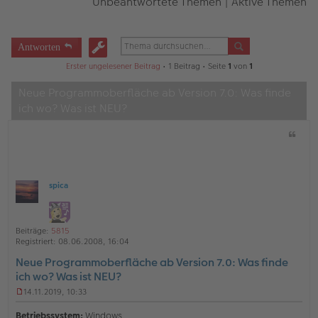
Unbeantwortete Themen
|
Aktive Themen
Antworten
Erster ungelesener Beitrag
• 1 Beitrag • Seite
1
von
1
Neue Programmoberfläche ab Version 7.0: Was finde
ich wo? Was ist NEU?
Z
i
t
a
t
spica
O
ff
l
i
Beiträge:
5815
n
Registriert:
08.06.2008, 16:04
e
Neue Programmoberfläche ab Version 7.0: Was finde
ich wo? Was ist NEU?
14.11.2019, 10:33
U
n
Betriebssystem:
Windows