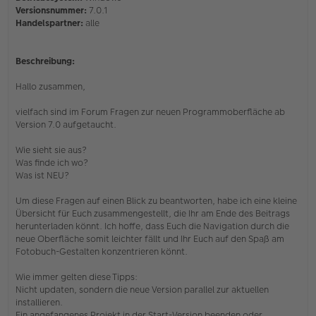
g
Versionsnummer:
7.0.1
e
Handelspartner:
alle
l
e
s
e
Beschreibung:
n
e
Hallo zusammen,
r
B
e
vielfach sind im Forum Fragen zur neuen Programmoberfläche ab
i
Version 7.0 aufgetaucht.
t
r
Wie sieht sie aus?
a
Was finde ich wo?
g
Was ist NEU?
Um diese Fragen auf einen Blick zu beantworten, habe ich eine kleine
Übersicht für Euch zusammengestellt, die Ihr am Ende des Beitrags
herunterladen könnt. Ich hoffe, dass Euch die Navigation durch die
neue Oberfläche somit leichter fällt und Ihr Euch auf den Spaß am
Fotobuch-Gestalten konzentrieren könnt.
Wie immer gelten diese Tipps:
Nicht updaten, sondern die neue Version parallel zur aktuellen
installieren.
Ein angefangenes Projekt in der Start-Version beenden oder