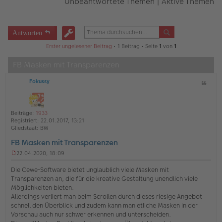
Unbeantwortete Themen
|
Aktive Themen
Antworten
Erster ungelesener Beitrag
• 1 Beitrag • Seite
1
von
1
FB Masken mit Transparenzen
Fokussy
Z
i
t
a
Beiträge:
1933
t
Registriert:
22.01.2017, 13:21
Gliedstaat:
BW
FB Masken mit Transparenzen
22.04.2020, 18:09
U
n
Die Cewe-Software bietet unglaublich viele Masken mit
g
Transparenzen an, die für die kreative Gestaltung unendlich viele
e
Möglichkeiten bieten.
l
Allerdings verliert man beim Scrollen durch dieses riesige Angebot
e
s
schnell den Überblick und zudem kann man etliche Masken in der
e
Vorschau auch nur schwer erkennen und unterscheiden.
n