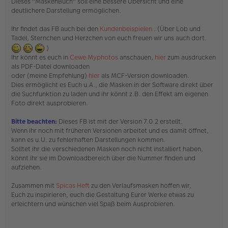
Dieses "MaskenBuch" soll eine bessere Übersicht und eine
e
deutlichere Darstellung ermöglichen.
r
B
e
Ihr findet das FB auch bei den
Kundenbeispielen
. (Über Lob und
i
Tadel, Sternchen und Herzchen von euch freuen wir uns auch dort.
t
)
r
Ihr könnt es euch in
Cewe Myphotos
anschauen,
hier
zum ausdrucken
a
g
als PDF-Datei downloaden
oder (meine Empfehlung)
hier
als MCF-Version downloaden.
Dies ermöglicht es Euch u.A., die Masken in der Software direkt über
die Suchfunktion zu laden und ihr könnt z.B. den Effekt am eigenen
Foto direkt ausprobieren.
Bitte beachten:
Dieses FB ist mit der Version 7.0.2 erstellt.
Wenn ihr noch mit früheren Versionen arbeitet und es damit öffnet,
kann es u.U. zu fehlerhaften Darstellungen kommen.
Solltet ihr die verschiedenen Masken noch nicht installiert haben,
könnt ihr sie im Downloadbereich über die Nummer finden und
aufziehen.
Zusammen mit
Spicas Heft
zu den Verlaufsmasken hoffen wir,
Euch zu inspirieren, euch die Gestaltung Eurer Werke etwas zu
erleichtern und wünschen viel Spaß beim Ausprobieren.