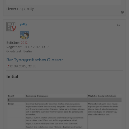
Lieber Gruß, pitty
a
pitty
Z
c
O
i
h
ff
t
l
o
a
i
Beiträge:
2912
b
t
n
Registriert:
01.07.2012, 13:16
e
e
Gliedstaat:
Berlin
n
Re: Typografisches Glossar
12.09.2015, 22:28
U
n
Initial
g
e
l
e
s
e
n
e
r
B
e
i