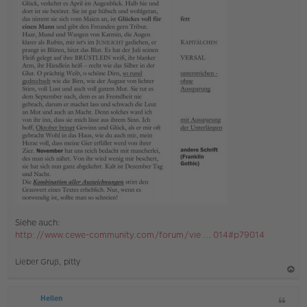
Siehe auch:
http://www.cewe-community.com/forum/vie ... 014#p79014
Lieber Gruß, pitty
a
Hellen
Z
c