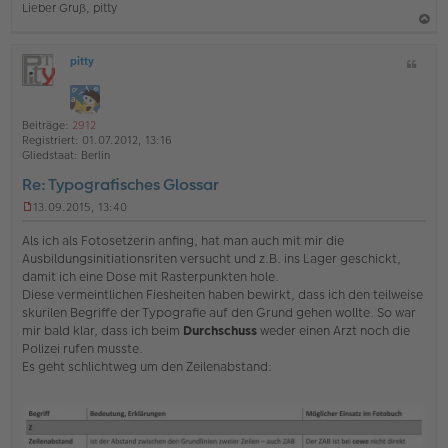
Lieber Gruß, pitty
a
pitty
Z
c
O
i
h
ff
t
l
o
a
i
Beiträge:
2912
b
t
n
Registriert:
01.07.2012, 13:16
e
e
Gliedstaat:
Berlin
n
Re: Typografisches Glossar
13.09.2015, 13:40
U
n
Als ich als Fotosetzerin anfing, hat man auch mit mir die
g
Ausbildungsinitiationsriten versucht und z.B. ins Lager geschickt,
e
damit ich eine Dose mit Rasterpunkten hole.
l
Diese vermeintlichen Fiesheiten haben bewirkt, dass ich den teilweise
e
s
skurilen Begriffe der Typografie auf den Grund gehen wollte. So war
e
mir bald klar, dass ich beim
Durchschuss
weder einen Arzt noch die
n
Polizei rufen musste.
e
Es geht schlichtweg um den Zeilenabstand:
r
B
e
i
t
r