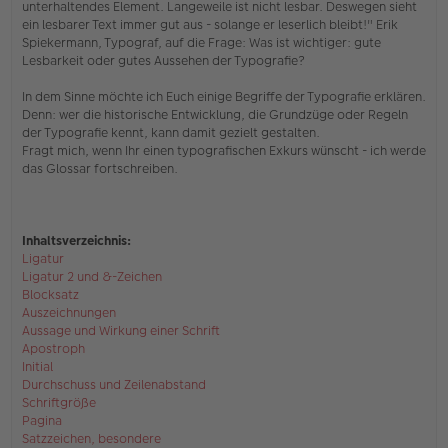
unterhaltendes Element. Langeweile ist nicht lesbar. Deswegen sieht
e
ein lesbarer Text immer gut aus - solange er leserlich bleibt!" Erik
l
Spiekermann, Typograf, auf die Frage: Was ist wichtiger: gute
e
s
Lesbarkeit oder gutes Aussehen der Typografie?
e
n
In dem Sinne möchte ich Euch einige Begriffe der Typografie erklären.
e
Denn: wer die historische Entwicklung, die Grundzüge oder Regeln
r
der Typografie kennt, kann damit gezielt gestalten.
B
e
Fragt mich, wenn Ihr einen typografischen Exkurs wünscht - ich werde
i
das Glossar fortschreiben.
t
r
a
g
Inhaltsverzeichnis:
Ligatur
Ligatur 2 und &-Zeichen
Blocksatz
Auszeichnungen
Aussage und Wirkung einer Schrift
Apostroph
Initial
Durchschuss und Zeilenabstand
Schriftgröße
Pagina
Satzzeichen, besondere