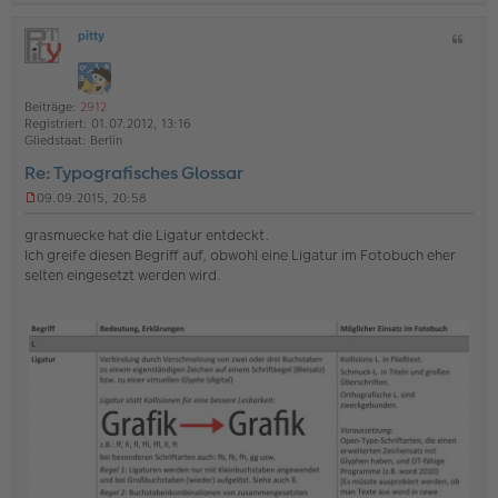
a
pitty
Z
c
O
i
h
ff
t
l
o
a
i
Beiträge:
2912
b
t
n
Registriert:
01.07.2012, 13:16
e
e
Gliedstaat:
Berlin
n
Re: Typografisches Glossar
09.09.2015, 20:58
U
n
grasmuecke hat die Ligatur entdeckt.
g
Ich greife diesen Begriff auf, obwohl eine Ligatur im Fotobuch eher
e
selten eingesetzt werden wird.
l
e
s
e
n
e
r
B
e
i
t
r
a
g