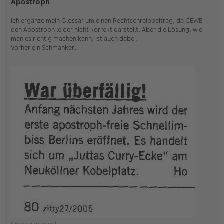
Apostroph
g
e
Ich ergänze mein Glossar um einen Rechtschreibbeitrag, da CEWE
l
e
den Apostroph leider nicht korrekt darstellt. Aber die Lösung, wie
s
man es richtig machen kann, ist auch dabei.
e
Vorher ein Schmankerl:
n
e
r
B
e
i
t
r
a
g