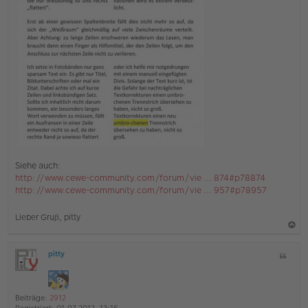
Siehe auch:
http://www.cewe-community.com/forum/vie ... 874#p78874
http://www.cewe-community.com/forum/vie ... 957#p78957
Lieber Gruß, pitty
a
pitty
Z
c
O
i
h
ff
t
l
o
a
i
Beiträge:
2912
b
t
n