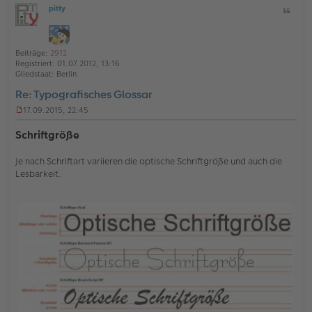
pitty
Z
c
O
i
h
ff
t
l
o
a
i
Beiträge:
2912
b
t
n
Registriert:
01.07.2012, 13:16
e
e
Gliedstaat:
Berlin
n
Re: Typografisches Glossar
17.09.2015, 22:45
U
n
Schriftgröße
g
e
Je nach Schriftart variieren die optische Schriftgröße und auch die
l
e
Lesbarkeit.
s
e
n
e
r
B
e
i
t
r
a
g