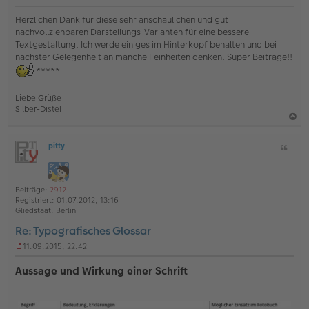
U
n
Herzlichen Dank für diese sehr anschaulichen und gut
g
nachvollziehbaren Darstellungs-Varianten für eine bessere
e
Textgestaltung. Ich werde einiges im Hinterkopf behalten und bei
l
nächster Gelegenheit an manche Feinheiten denken. Super Beiträge!!
e
s
*****
e
n
e
Liebe Grüße
r
Silber-Distel
B
e
a
i
pitty
Z
c
t
O
i
r
h
ff
t
a
l
o
g
a
i
Beiträge:
2912
b
t
n
Registriert:
01.07.2012, 13:16
e
e
Gliedstaat:
Berlin
n
Re: Typografisches Glossar
11.09.2015, 22:42
U
n
Aussage und Wirkung einer Schrift
g
e
l
e