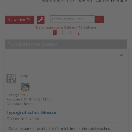
Unbeantwortete Themen
|
Aktive Themen
Antworten
Erster ungelesener Beitrag
• 40 Beiträge
1
2
3
Nächste
Typografisches Glossar
Z
i
t
a
t
pitty
O
ff
l
i
Beiträge:
2912
n
Registriert:
01.07.2012, 13:16
e
Gliedstaat:
Berlin
Typografisches Glossar
09.09.2015, 20:56
U
n
"Gute Lesbarkeit beinhaltet für mich immer ein spielerisches,
g