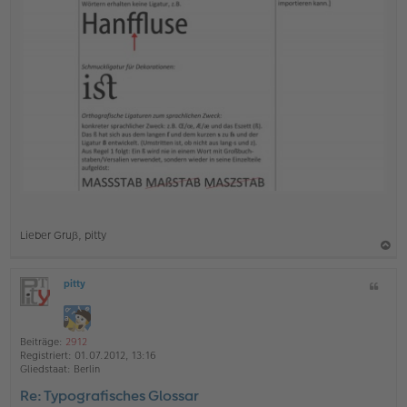
Lieber Gruß, pitty
a
pitty
Z
c
O
i
h
ff
t
l
o
a
i
Beiträge:
2912
b
t
n
Registriert:
01.07.2012, 13:16
e
e
Gliedstaat:
Berlin
n
Re: Typografisches Glossar