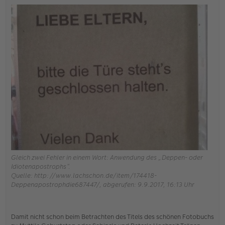
Gleich zwei Fehler in einem Wort: Anwendung des „Deppen- oder
Idiotenapostrophs“.
Quelle: http://www.lachschon.de/item/174418-
Deppenapostrophdie687447/, abgerufen: 9.9.2017, 16:13 Uhr
Damit nicht schon beim Betrachten des Titels des schönen Fotobuchs