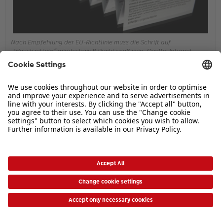
Nach Empfehlung der EU-Richtlinie muss die Schrift auf
„Waschzetteln“ mindestens 8 Punkt groß sein. Quelle: Internet.
Ich sehe bei den Kundenbeispielen viele Bücher, in denen zu große
Schriften eingesetzt werden. Faustregel: Der Betrachtungsabstand
bestimmt die Schriftgröße! Eure Arme werden nicht länger, nur
dadurch, dass Ihr ein XXXXL-Format ausgewählt habt. Und
andersherum sollte ein kleines Buch Euch nicht dazu verleiten, eine zu
kleine Größe zu wählen, sodass Ihr (oder Eure Oma) eine Lupe zur
Hand nehmen muss.