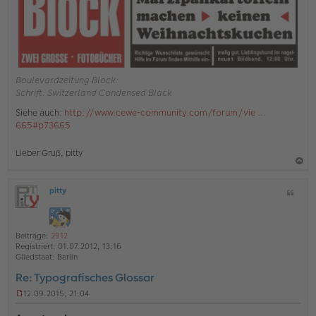
Boulevardzeitung Block:
Schrift: Switzerland Condensed Black
Siehe auch:
http://www.cewe-community.com/forum/vie ...
665#p73665
Lieber Gruß, pitty
a
pitty
Z
c
O
i
h
ff
t
l
o
a
i
Beiträge:
2912
b
t
n
Registriert:
01.07.2012, 13:16
e
e
Gliedstaat:
Berlin
n
Re: Typografisches Glossar
12.09.2015, 21:04
U
n