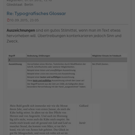
Registriert:
01.07.2012, 13:16
e
e
Gliedstaat:
Berlin
n
Re: Typografisches Glossar
10.09.2015, 23:05
U
n
Auszeichnungen
sind ein gutes Stilmittel, wenn man im Text etwas
g
hervorheben will. Übertreibungen konterkarieren jedoch Sinn und
e
Zweck.
l
e
s
e
n
e
r
B
e
i
t
r
a
g