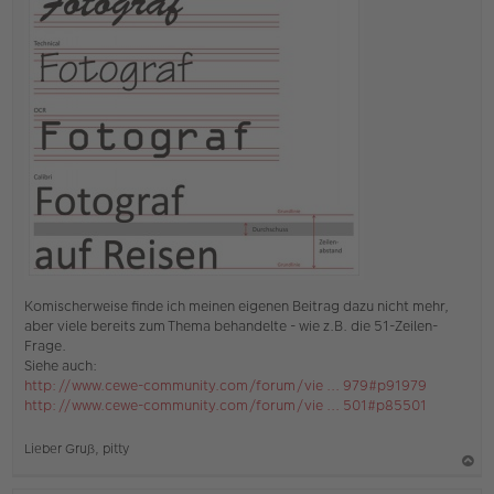
Komischerweise finde ich meinen eigenen Beitrag dazu nicht mehr,
aber viele bereits zum Thema behandelte - wie z.B. die 51-Zeilen-
Frage.
Siehe auch:
http://www.cewe-community.com/forum/vie ... 979#p91979
http://www.cewe-community.com/forum/vie ... 501#p85501
Lieber Gruß, pitty
a