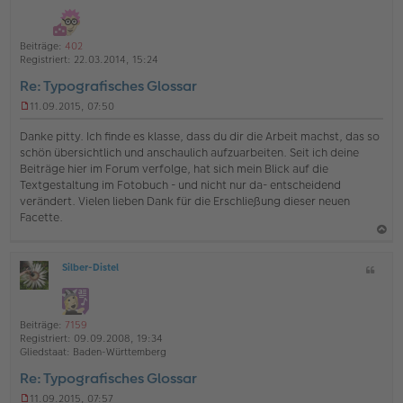
i
h
t
o
a
Beiträge:
402
b
t
Registriert:
22.03.2014, 15:24
e
Re: Typografisches Glossar
n
11.09.2015, 07:50
U
n
Danke pitty. Ich finde es klasse, dass du dir die Arbeit machst, das so
g
schön übersichtlich und anschaulich aufzuarbeiten. Seit ich deine
e
Beiträge hier im Forum verfolge, hat sich mein Blick auf die
l
Textgestaltung im Fotobuch - und nicht nur da- entscheidend
e
s
verändert. Vielen lieben Dank für die Erschließung dieser neuen
e
Facette.
n
e
a
r
B
Silber-Distel
Z
c
O
e
i
h
ff
i
t
l
t
o
a
i
r
Beiträge:
7159
b
t
n
a
Registriert:
09.09.2008, 19:34
e
g
e
Gliedstaat:
Baden-Württemberg
n
Re: Typografisches Glossar
11.09.2015, 07:57