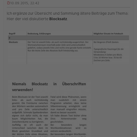
10.09.2015, 22:42
U
n
Ich ergänze zur Übersicht und Sammlung ältere Beiträge zum Thema:
g
Hier der viel diskutierte
Blocksatz
.
e
l
e
s
e
n
e
r
B
e
i
t
r
a
g