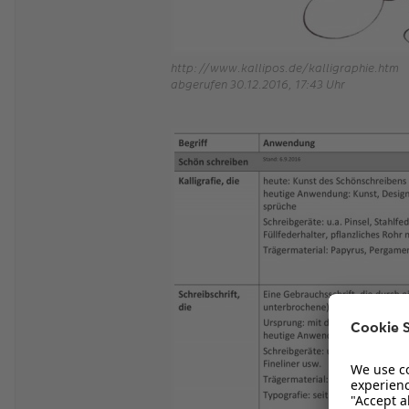
http://www.kallipos.de/kalligraphie.htm
abgerufen 30.12.2016, 17:43 Uhr