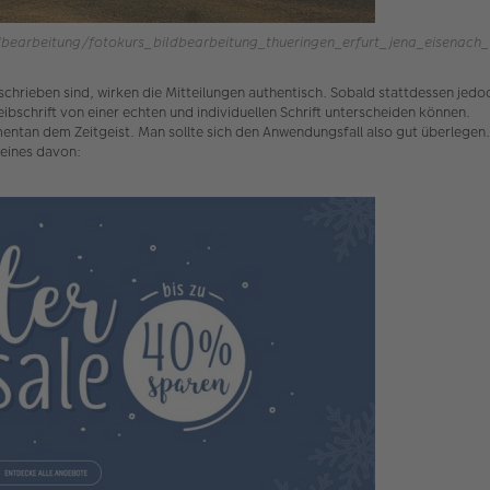
earbeitung/fotokurs_bildbearbeitung_thueringen_erfurt_jena_eisenach_h
schrieben sind, wirken die Mitteilungen authentisch. Sobald stattdessen jedo
eibschrift von einer echten und individuellen Schrift unterscheiden können.
entan dem Zeitgeist. Man sollte sich den Anwendungsfall also gut überlegen.
 eines davon: