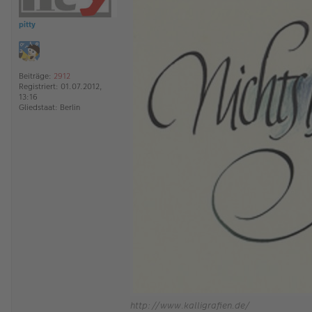
s
e
pitty
n
e
r
B
e
Beiträge:
2912
i
Registriert:
01.07.2012,
t
13:16
r
Gliedstaat:
Berlin
a
g
http://www.kalligrafien.de/