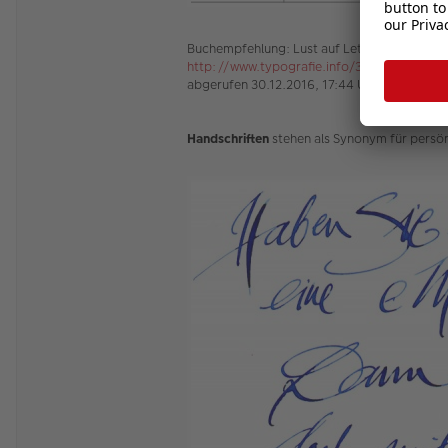
Buchempfehlung: Lust auf Lettering, Martina
http://www.typografie.info/3/artikel.ht ... t
abgerufen 30.12.2016, 17:44 Uhr
Handschriften
stehen als Synonym für persönl