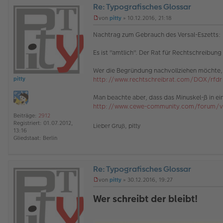
Re: Typografisches Glossar
O
von
pitty
»
10.12.2016, 21:18
ff
U
l
n
Nachtrag zum Gebrauch des Versal-Eszetts:
i
g
n
e
Es ist "amtlich". Der Rat für Rechtschreib
e
l
e
s
Wer die Begründung nachvollziehen möchte, 
e
http://www.rechtschreibrat.com/DOX/rfdr .
pitty
n
e
Man beachte aber, dass das Minuskel-ß in ei
r
http://www.cewe-community.com/forum/vie
B
e
Beiträge:
2912
i
Registriert:
01.07.2012,
Lieber Gruß, pitty
t
13:16
r
Gliedstaat:
Berlin
a
g
Re: Typografisches Glossar
O
von
pitty
»
30.12.2016, 19:27
ff
U
l
n
Wer schreibt der bleibt!
i
g
n
e
e
l
e