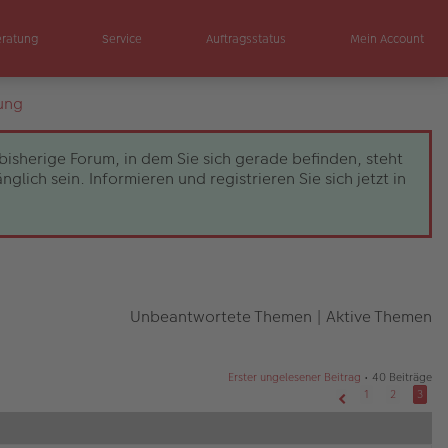
eratung
Service
Auftragsstatus
Mein Account
ung
bisherige Forum, in dem Sie sich gerade befinden, steht
ch sein. Informieren und registrieren Sie sich jetzt in
Unbeantwortete Themen
|
Aktive Themen
Erster ungelesener Beitrag
• 40 Beiträge
1
2
3
Vorherige