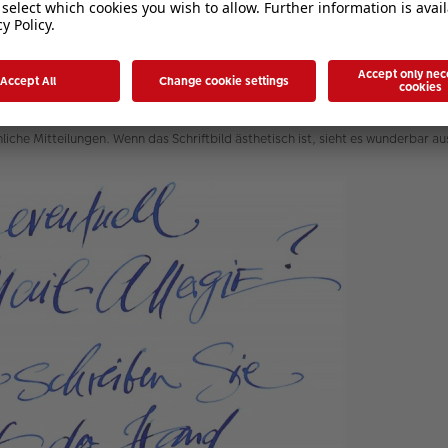
 Flor
ina-flor/
iche Mitteilungen. Wenn das Schriftbild ästhetisch ist, sieht es wunderbar au