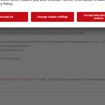
das Foto auf einem Monitor erscheint oder z.B. in einem Fotobuch gedruckt w
e kann ich sie berechnen bzw. beeinflussen?
 ich sie über WhatsApp verschicke plötzlich schlechter?
ten alle technischen Themen von dem Zeitpunkt an, wo die Kuh noch auf der W
oßen Gesamtbild, in dem die Zusammenhänge hergestellt werden.
eine Zusammenstellung und Erklärung aller gängigen Displaybauweisen (z.B. 
uck und Digitaldruck).
iele Erkenntnisse!
 Korrekturlesen!
Gestaltung leicht gemacht"
stellen. Fragen und Anregungen zu meiner Anleit