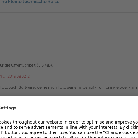
ine kleine technische Reise
 die Öffentlichkeit (3,3 MB):
 ... 20190802-2
r Fotobuch-Software, der je nach Foto seine Farbe auf grün, orange oder gar r
iner Fotos und was kann ich dazu beitragen?
s hat es mit der Sensor-Größe auf sich?
rauche ich davon?
iefe, der immer wieder in Bildbearbeitungsprogrammen auftaucht?
xel (MP) und Megabyte (MB)?
CMYK?
formaten JPG, PNG, TIFF, GIF, BMP und was ist das RAW-Format?