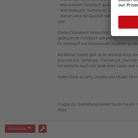
- Was passiert technisch gesehen alles, bis 
- Was bedeutet "Auflösung" (ppi, dpi) und wi
- Warum wird die Qualität meiner Fotos, wenn
usw.
Dieses Dokument beleuchtet in einfachen Wor
gedruckt im Fotobuch ankommt.
Es verknüpft viel Detailwissen zu einem gr
Als kleiner Zusatz gibt es im Anhang noch 
(Hochdruck, Tiefdruck, Flachdruck, Durchdr
Ich wünsche euch viel Spaß beim Lesen und v
Vielen Dank an pitty, Josefia und Okular fürs
Fragen zur Gestaltung kannst Du im Forum
"
Platz.
Antworten