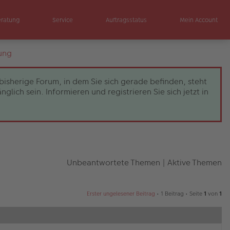
eratung
Service
Auftragsstatus
Mein Account
ung
bisherige Forum, in dem Sie sich gerade befinden, steht
ch sein. Informieren und registrieren Sie sich jetzt in
Unbeantwortete Themen
|
Aktive Themen
Erster ungelesener Beitrag
• 1 Beitrag • Seite
1
von
1