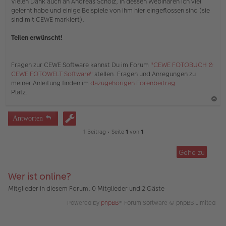
Vielen Dank auch an Andreas Scholz, in dessen Webinaren ich viel
gelernt habe und einige Beispiele von ihm hier eingeflossen sind (sie
sind mit CEWE markiert).
Teilen erwünscht!
Fragen zur CEWE Software kannst Du im Forum
"CEWE FOTOBUCH &
CEWE FOTOWELT Software"
stellen. Fragen und Anregungen zu
meiner Anleitung finden im
dazugehörigen Forenbeitrag
Platz.
a
Antworten
c
1 Beitrag • Seite
1
von
1
h
o
Gehe zu
b
e
Wer ist online?
n
Mitglieder in diesem Forum: 0 Mitglieder und 2 Gäste
Powered by
phpBB
® Forum Software © phpBB Limited