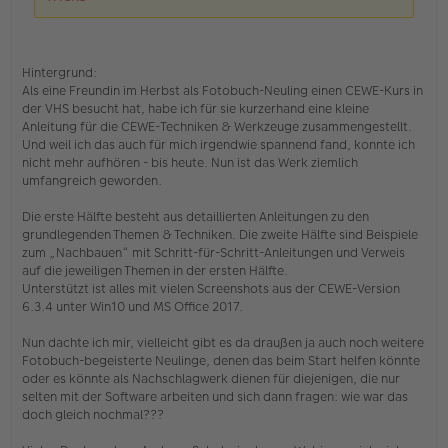
e
r
B
e
i
Hintergrund:
t
Als eine Freundin im Herbst als Fotobuch-Neuling einen CEWE-Kurs in
r
der VHS besucht hat, habe ich für sie kurzerhand eine kleine
a
Anleitung für die CEWE-Techniken & Werkzeuge zusammengestellt.
g
Und weil ich das auch für mich irgendwie spannend fand, konnte ich
nicht mehr aufhören - bis heute. Nun ist das Werk ziemlich
umfangreich geworden.
Die erste Hälfte besteht aus detaillierten Anleitungen zu den
grundlegenden Themen & Techniken. Die zweite Hälfte sind Beispiele
zum „Nachbauen“ mit Schritt-für-Schritt-Anleitungen und Verweis
auf die jeweiligen Themen in der ersten Hälfte.
Unterstützt ist alles mit vielen Screenshots aus der CEWE-Version
6.3.4 unter Win10 und MS Office 2017.
Nun dachte ich mir, vielleicht gibt es da draußen ja auch noch weitere
Fotobuch-begeisterte Neulinge, denen das beim Start helfen könnte
oder es könnte als Nachschlagwerk dienen für diejenigen, die nur
selten mit der Software arbeiten und sich dann fragen: wie war das
doch gleich nochmal???