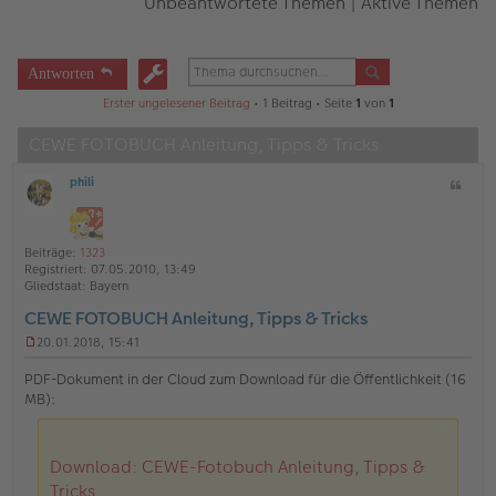
Unbeantwortete Themen
|
Aktive Themen
Antworten
Erster ungelesener Beitrag
• 1 Beitrag • Seite
1
von
1
CEWE FOTOBUCH Anleitung, Tipps & Tricks
phili
Z
O
i
ff
t
l
a
i
Beiträge:
1323
t
n
Registriert:
07.05.2010, 13:49
e
Gliedstaat:
Bayern
CEWE FOTOBUCH Anleitung, Tipps & Tricks
20.01.2018, 15:41
U
n
PDF-Dokument in der Cloud zum Download für die Öffentlichkeit (16
g
MB):
e
l
e
s
Download: CEWE-Fotobuch Anleitung, Tipps &
e
n
Tricks