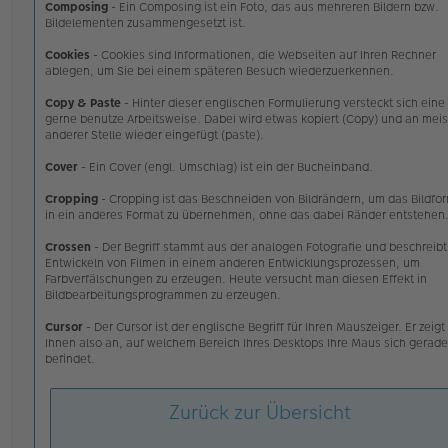
Composing
- Ein Composing ist ein Foto, das aus mehreren Bildern bzw.
Bildelementen zusammengesetzt ist.
Cookies
- Cookies sind Informationen, die Webseiten auf Ihren Rechner
ablegen, um Sie bei einem späteren Besuch wiederzuerkennen.
Copy & Paste
- Hinter dieser englischen Formulierung versteckt sich eine
gerne benutze Arbeitsweise. Dabei wird etwas kopiert (Copy) und an meis
anderer Stelle wieder eingefügt (paste).
Cover
- Ein Cover (engl. Umschlag) ist ein der Bucheinband.
Cropping
- Cropping ist das Beschneiden von Bildrändern, um das Bildfo
in ein anderes Format zu übernehmen, ohne das dabei Ränder entstehen
Crossen
- Der Begriff stammt aus der analogen Fotografie und beschreibt
Entwickeln von Filmen in einem anderen Entwicklungsprozessen, um
Farbverfälschungen zu erzeugen. Heute versucht man diesen Effekt in
Bildbearbeitungsprogrammen zu erzeugen.
Cursor
- Der Cursor ist der englische Begriff für Ihren Mauszeiger. Er zeigt
Ihnen also an, auf welchem Bereich Ihres Desktops Ihre Maus sich gerade
befindet.
Zurück zur Übersicht