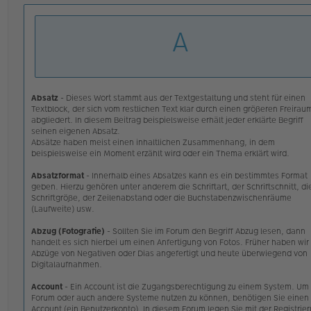
en
g
v
e
A
o
l
n
e
C
s
E
e
W
n
Ei
e
an
r
Absatz
- Dieses Wort stammt aus der Textgestaltung und steht für einen
er
B
Textblock, der sich vom restlichen Text klar durch einen größeren Freirau
e
abgliedert. In diesem Beitrag beispielsweise erhält jeder erklärte Begriff
i
seinen eigenen Absatz.
t
Absätze haben meist einen inhaltlichen Zusammenhang, in dem
r
beispielsweise ein Moment erzählt wird oder ein Thema erklärt wird.
a
g
Absatzformat
- Innerhalb eines Absatzes kann es ein bestimmtes Format
geben. Hierzu gehören unter anderem die Schriftart, der Schriftschnitt, di
Schriftgröße, der Zeilenabstand oder die Buchstabenzwischenräume
(Laufweite) usw.
Abzug (Fotografie)
- Sollten Sie im Forum den Begriff Abzug lesen, dann
handelt es sich hierbei um einen Anfertigung von Fotos. Früher haben wir
Abzüge von Negativen oder Dias angefertigt und heute überwiegend von
Digitalaufnahmen.
Account
- Ein Account ist die Zugangsberechtigung zu einem System. Um
Forum oder auch andere Systeme nutzen zu können, benötigen Sie einen
Account (ein Benutzerkonto). In diesem Forum legen Sie mit der Registrie