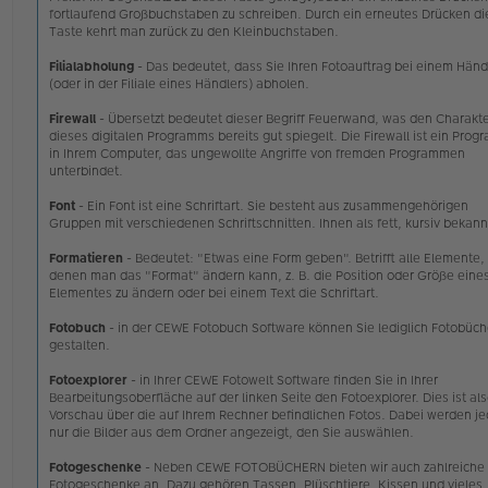
fortlaufend Großbuchstaben zu schreiben. Durch ein erneutes Drücken di
Taste kehrt man zurück zu den Kleinbuchstaben.
Filialabholung
- Das bedeutet, dass Sie Ihren Fotoauftrag bei einem Händ
(oder in der Filiale eines Händlers) abholen.
Firewall
- Übersetzt bedeutet dieser Begriff Feuerwand, was den Charakt
dieses digitalen Programms bereits gut spiegelt. Die Firewall ist ein Pro
in Ihrem Computer, das ungewollte Angriffe von fremden Programmen
unterbindet.
Font
- Ein Font ist eine Schriftart. Sie besteht aus zusammengehörigen
Gruppen mit verschiedenen Schriftschnitten. Ihnen als fett, kursiv bekann
Formatieren
- Bedeutet: "Etwas eine Form geben". Betrifft alle Elemente,
denen man das "Format" ändern kann, z. B. die Position oder Größe eine
Elementes zu ändern oder bei einem Text die Schriftart.
Fotobuch
- in der CEWE Fotobuch Software können Sie lediglich Fotobüch
gestalten.
Fotoexplorer
- in Ihrer CEWE Fotowelt Software finden Sie in Ihrer
Bearbeitungsoberfläche auf der linken Seite den Fotoexplorer. Dies ist als
Vorschau über die auf Ihrem Rechner befindlichen Fotos. Dabei werden j
nur die Bilder aus dem Ordner angezeigt, den Sie auswählen.
Fotogeschenke
- Neben CEWE FOTOBÜCHERN bieten wir auch zahlreiche
Fotogeschenke an. Dazu gehören Tassen, Plüschtiere, Kissen und vieles