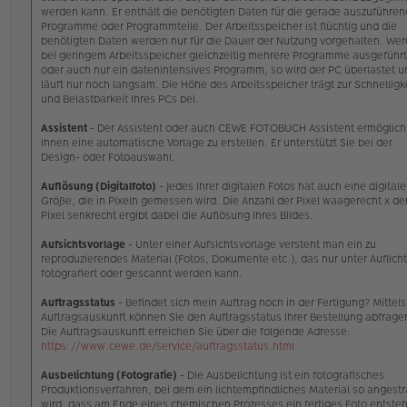
werden kann. Er enthält die benötigten Daten für die gerade auszuführe
Programme oder Programmteile. Der Arbeitsspeicher ist flüchtig und die
benötigten Daten werden nur für die Dauer der Nutzung vorgehalten. We
bei geringem Arbeitsspeicher gleichzeitig mehrere Programme ausgeführt
oder auch nur ein datenintensives Programm, so wird der PC überlastet u
läuft nur noch langsam. Die Höhe des Arbeitsspeicher trägt zur Schnelligk
und Belastbarkeit Ihres PCs bei.
Assistent
- Der Assistent oder auch CEWE FOTOBUCH Assistent ermöglich
Ihnen eine automatische Vorlage zu erstellen. Er unterstützt Sie bei der
Design- oder Fotoauswahl.
Auflösung (Digitalfoto)
- Jedes Ihrer digitalen Fotos hat auch eine digitale
Größe, die in Pixeln gemessen wird. Die Anzahl der Pixel waagerecht x de
Pixel senkrecht ergibt dabei die Auflösung Ihres Bildes.
Aufsichtsvorlage
- Unter einer Aufsichtsvorlage versteht man ein zu
reproduzierendes Material (Fotos, Dokumente etc.), das nur unter Auflicht
fotografiert oder gescannt werden kann.
Auftragsstatus
- Befindet sich mein Auftrag noch in der Fertigung? Mittels
Auftragsauskunft können Sie den Auftragsstatus Ihrer Bestellung abfrage
Die Auftragsauskunft erreichen Sie über die folgende Adresse:
https://www.cewe.de/service/auftragsstatus.html
Ausbelichtung (Fotografie)
- Die Ausbelichtung ist ein fotografisches
Produktionsverfahren, bei dem ein lichtempfindliches Material so angestr
wird, dass am Ende eines chemischen Prozesses ein fertiges Foto entsteh