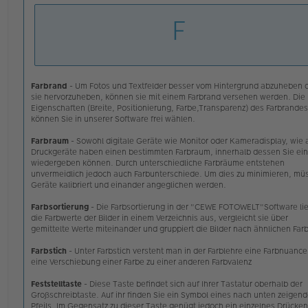
v
e
F
o
l
n
e
C
s
E
e
W
n
Ei
e
an
r
Farbrand
- Um Fotos und Textfelder besser vom Hintergrund abzuheben 
er
B
sie hervorzuheben, können sie mit einem Farbrand versehen werden. Die
e
Eigenschaften (Breite, Positionierung, Farbe,Transparenz) des Farbrandes
i
können Sie in unserer Software frei wählen.
t
r
Farbraum
- Sowohl digitale Geräte wie Monitor oder Kameradisplay, wie
a
Druckgeräte haben einen bestimmten Farbraum, innerhalb dessen Sie ein 
g
wiedergeben können. Durch unterschiedliche Farbräume entstehen
unvermeidlich jedoch auch Farbunterschiede. Um dies zu minimieren, mü
Geräte kalibriert und einander angeglichen werden.
Farbsortierung
- Die Farbsortierung in der "CEWE FOTOWELT"Software lie
die Farbwerte der Bilder in einem Verzeichnis aus, vergleicht sie über
gemittelte Werte miteinander und gruppiert die Bilder nach ähnlichen Far
Farbstich
- Unter Farbstich versteht man in der Farblehre eine Farbnuance
eine Verschiebung einer Farbe zu einer anderen Farbvalenz
Feststelltaste
- Diese Taste befindet sich auf Ihrer Tastatur oberhalb der
Großschreibtaste. Auf ihr finden Sie ein Symbol eines nach unten zeigen
Pfeils. Im Gegensatz zu dieser Taste genügt jedoch ein einzelnes Drücke