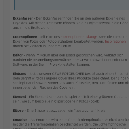
E
e
W
n
Ei
e
an
r
Eckanfasser
- Den Eckanfasser finden Sie an den äußeren Ecken eines
er
B
Objektes. Mit diesen Anfassern können Sie ein Objekt sowohl in die Höhe
e
auch in die Breite ziehen.
i
t
Eckenoptionen
- Mit Hilfe des
Eckenoptionen-Dialogs
kann die Form der
r
Ecken von Fotos oder Fotoplatzhaltern bearbeitet werden.
Inspirationen
a
finden Sie vielfach in unserem Forum.
g
Editor
- Wenn im Forum über den Editor gesprochen wird, verbirgt sich
dahinter die Bearbeitungsoberfläche Ihrer CEWE Fotowelt oder Fotobuch
Software, in der Sie Ihr Projekt gestalten können.
Einband
- Jedes unserer CEWE FOTOBÜCHER besitzt auch einen Einband.
dem Begriff wird das äußere Cover Ihres Produkte bezeichnet. Der Einban
schließt dabei sowohl Vorder- als auch Rückseite, den Buchrücken und di
innen liegenden Flächen des Cover ein.
Element
- Ein Element kann zum Beispiel ein Teil einer größeren Gestaltu
sein, wie zum Beispiel ein Clipart oder ein Foto.[/boxlb]
Ellipse
- Eine Ellipse ist sozusagen ein "gestauchter" Kreis.
Emulsion
- Als Emulsion wird eine dünne lichtempfindliche Schicht bezeic
mit der die Trägermaterialien beschichtet werden. Die lichtempfindliche