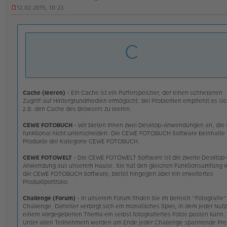
ak
12.02.2015, 10:23
td
U
at
n
en
g
v
e
C
o
l
n
e
C
s
E
e
W
n
Ei
e
an
r
Cache (leeren)
- Ein Cache ist ein Pufferspeicher, der einen schnelleren
er
B
Zugriff auf Hintergrundmedien ermöglicht. Bei Problemen empfiehlt es si
e
z.B. den Cache des Browsers zu leeren.
i
t
CEWE FOTOBUCH
- Wir bieten Ihnen zwei Desktop-Anwendungen an, die 
r
funktional nicht unterscheiden. Die CEWE FOTOBUCH Software beinhalte 
a
Produkte der Kategorie CEWE FOTOBUCH.
g
CEWE FOTOWELT
- Die CEWE FOTOWELT Software ist die zweite Desktop-
Anwendung aus unserem Hause. Sie hat den gleichen Funktionsumfang 
die CEWE FOTOBUCH Software, bietet hingegen aber ein erweitertes
Produktportfolio.
Challenge (Forum)
- In unserem Forum finden Sie im Bereich "Fotografie"
Challenge. Dahinter verbirgt sich ein monatliches Spiel, in dem jeder Nutz
einem vorgegebenen Thema ein selbst fotografiertes Fotos posten kann.
Unter allen Teilnehmern werden am Ende jeder Challenge spannende Pre