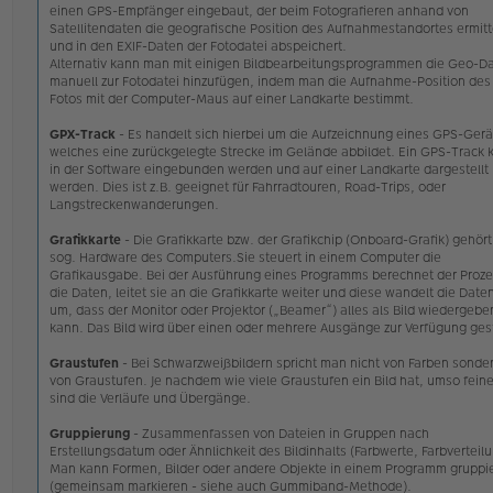
einen GPS-Empfänger eingebaut, der beim Fotografieren anhand von
Satellitendaten die geografische Position des Aufnahmestandortes ermitt
und in den EXIF-Daten der Fotodatei abspeichert.
Alternativ kann man mit einigen Bildbearbeitungsprogrammen die Geo-D
manuell zur Fotodatei hinzufügen, indem man die Aufnahme-Position des
Fotos mit der Computer-Maus auf einer Landkarte bestimmt.
GPX-Track
- Es handelt sich hierbei um die Aufzeichnung eines GPS-Gerä
welches eine zurückgelegte Strecke im Gelände abbildet. Ein GPS-Track 
in der Software eingebunden werden und auf einer Landkarte dargestellt
werden. Dies ist z.B. geeignet für Fahrradtouren, Road-Trips, oder
Langstreckenwanderungen.
Grafikkarte
- Die Grafikkarte bzw. der Grafikchip (Onboard-Grafik) gehört
sog. Hardware des Computers.Sie steuert in einem Computer die
Grafikausgabe. Bei der Ausführung eines Programms berechnet der Proze
die Daten, leitet sie an die Grafikkarte weiter und diese wandelt die Date
um, dass der Monitor oder Projektor („Beamer“) alles als Bild wiedergebe
kann. Das Bild wird über einen oder mehrere Ausgänge zur Verfügung gest
Graustufen
- Bei Schwarzweißbildern spricht man nicht von Farben sonde
von Graustufen. Je nachdem wie viele Graustufen ein Bild hat, umso feine
sind die Verläufe und Übergänge.
Gruppierung
- Zusammenfassen von Dateien in Gruppen nach
Erstellungsdatum oder Ähnlichkeit des Bildinhalts (Farbwerte, Farbverteilu
Man kann Formen, Bilder oder andere Objekte in einem Programm gruppi
(gemeinsam markieren - siehe auch Gummiband-Methode).