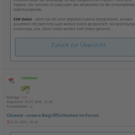
Emulsion bildet die Grundlage für alle fotografischen Platten, Filme und
Papiere. Die Gelatine ist sozusagen das Bindemittel für die lichtempfindl
Silberhalogenide.
EXIF-Daten
- Wenn Sie mit einer digitalen Kamera fotografieren, werden
zusammen mit dem Foto auch weitere Daten gespeichert, wie Belichtungs
Kameratyp, usw. Diese Daten werden EXIF-Daten genannt.
Zurück zur Übersicht
CEWEianer
O
ff
l
i
Beiträge:
837
n
Registriert:
14.07.2016, 12:28
e
Kontaktdaten:
o
Glossar- unsere Begrifflichkeiten im Forum
nt
ak
12.02.2015, 10:33
td
U
at
n
en
g