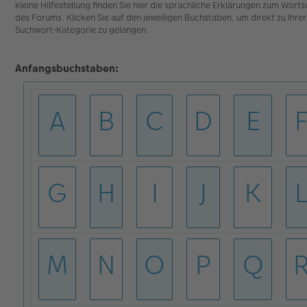
kleine Hilfestellung finden Sie hier die sprachliche Erklärungen zum Wort
E
e
des Forums. Klicken Sie auf den jeweiligen Buchstaben, um direkt zu Ihrer
W
n
Ei
e
Suchwort-Kategorie zu gelangen.
an
r
er
B
e
Anfangsbuchstaben:
i
t
r
a
A
B
C
D
E
g
G
H
I
J
K
M
N
O
P
Q