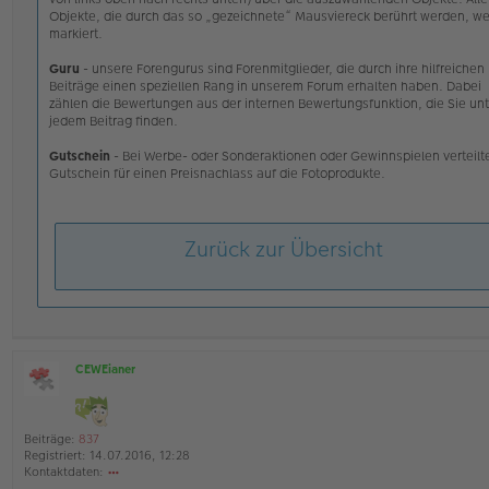
Objekte, die durch das so „gezeichnete“ Mausviereck berührt werden, w
markiert.
Guru
- unsere Forengurus sind Forenmitglieder, die durch ihre hilfreichen
Beiträge einen speziellen Rang in unserem Forum erhalten haben. Dabei
zählen die Bewertungen aus der internen Bewertungsfunktion, die Sie unt
jedem Beitrag finden.
Gutschein
- Bei Werbe- oder Sonderaktionen oder Gewinnspielen verteilt
Gutschein für einen Preisnachlass auf die Fotoprodukte.
Zurück zur Übersicht
CEWEianer
O
ff
l
i
Beiträge:
837
n
Registriert:
14.07.2016, 12:28
e
Kontaktdaten: