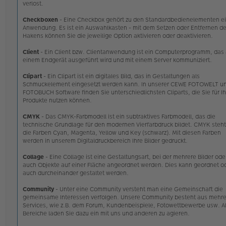
verlost.
Checkboxen
- Eine Checkbox gehört zu den Standardbedienelementen e
Anwendung. Es ist ein Auswahlkasten - mit dem Setzen oder Entfernen d
Hakens können Sie die jeweilige Option aktivieren oder deaktivieren.
Client
- Ein Client bzw. Clientanwendung ist ein Computerprogramm, das 
einem Endgerät ausgeführt wird und mit einem Server kommuniziert.
Clipart
- Ein Clipart ist ein digitales Bild, das in Gestaltungen als
Schmuckelement eingesetzt werden kann. In unserer CEWE FOTOWELT u
FOTOBUCH Software finden Sie unterschiedlichsten Cliparts, die Sie für Ih
Produkte nutzen können.
CMYK
- Das CMYK-Farbmodell ist ein subtraktives Farbmodell, das die
technische Grundlage für den modernen Vierfarbdruck bildet. CMYK steht
die Farben Cyan, Magenta, Yellow und Key (schwarz). Mit diesen Farben
werden in unserem Digitaldruckbereich Ihre Bilder gedruckt.
Collage
- Eine Collage ist eine Gestaltungsart, bei der mehrere Bilder ode
auch Objekte auf einer Fläche angeordnet werden. Dies kann geordnet o
auch durcheinander gestaltet werden.
Community
- Unter eine Community versteht man eine Gemeinschaft die
gemeinsame Interessen verfolgen. Unsere Community besteht aus mehr
Services, wie z.B. dem Forum, Kundenbeispiele, Fotowettbewerbe usw. Al
Bereiche laden Sie dazu ein mit uns und anderen zu agieren.