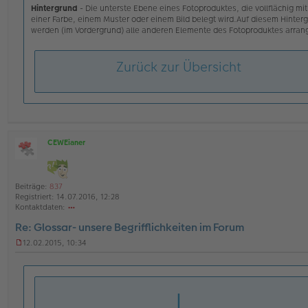
Hintergrund
- Die unterste Ebene eines Fotoproduktes, die vollflächig mit
einer Farbe, einem Muster oder einem Bild belegt wird.Auf diesem Hinter
werden (im Vordergrund) alle anderen Elemente des Fotoproduktes arrang
Zurück zur Übersicht
CEWEianer
O
ff
l
i
Beiträge:
837
n
Registriert:
14.07.2016, 12:28
e
Kontaktdaten:
o
Re: Glossar- unsere Begrifflichkeiten im Forum
nt
ak
12.02.2015, 10:34
td
U
at
n
en
g
v
e
I
o
l
n
e