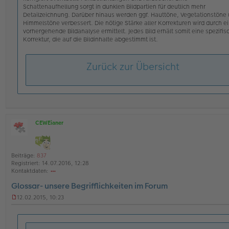
Schattenaufhellung sorgt in dunklen Bildpartien für deutlich mehr
Detailzeichnung. Darüber hinaus werden ggf. Hauttöne, Vegetationstöne
Himmelstöne verbessert. Die nötige Stärke aller Korrekturen wird durch e
vorhergehende Bildanalyse ermittelt. Jedes Bild erhält somit eine spezifis
Korrektur, die auf die Bildinhalte abgestimmt ist.
Zurück zur Übersicht
CEWEianer
O
ff
l
i
Beiträge:
837
n
Registriert:
14.07.2016, 12:28
e
Kontaktdaten:
o
Glossar- unsere Begrifflichkeiten im Forum
nt
ak
12.02.2015, 10:23
td
U
at
n
en
g
v
e