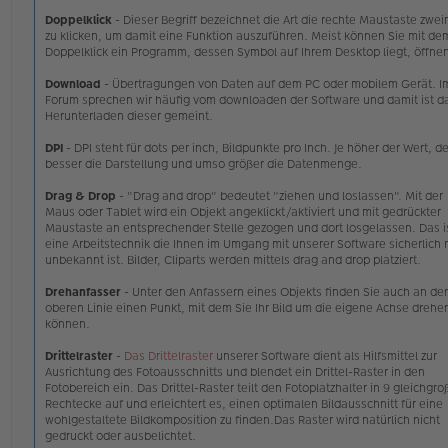
Doppelklick
- Dieser Begriff bezeichnet die Art die rechte Maustaste zwei
zu klicken, um damit eine Funktion auszuführen. Meist können Sie mit de
Doppelklick ein Programm, dessen Symbol auf Ihrem Desktop liegt, öffne
Download
- Übertragungen von Daten auf dem PC oder mobilem Gerät. I
Forum sprechen wir häufig vom downloaden der Software und damit ist d
Herunterladen dieser gemeint.
DPI
- DPI steht für dots per inch, Bildpunkte pro Inch. Je höher der Wert, d
besser die Darstellung und umso größer die Datenmenge.
Drag & Drop
- "Drag and drop" bedeutet "ziehen und loslassen". Mit der
Maus oder Tablet wird ein Objekt angeklickt/aktiviert und mit gedrückter
Maustaste an entsprechender Stelle gezogen und dort losgelassen. Das i
eine Arbeitstechnik die Ihnen im Umgang mit unserer Software sicherlich 
unbekannt ist. Bilder, Cliparts werden mittels drag and drop platziert.
Drehanfasser
- Unter den Anfassern eines Objekts finden Sie auch an der
oberen Linie einen Punkt, mit dem Sie Ihr Bild um die eigene Achse drehe
können.
Drittelraster
-
Das Drittelraster
unserer Software dient als Hilfsmittel zur
Ausrichtung des Fotoausschnitts und blendet ein Drittel-Raster in den
Fotobereich ein. Das Drittel-Raster teilt den Fotoplatzhalter in 9 gleichgro
Rechtecke auf und erleichtert es, einen optimalen Bildausschnitt für eine
wohlgestaltete Bildkomposition zu finden.Das Raster wird natürlich nicht
gedruckt oder ausbelichtet.