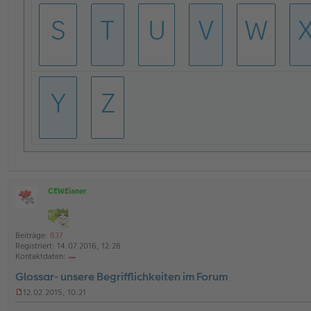
S
T
U
V
W
Y
Z
CEWEianer
O
ff
l
i
Beiträge:
837
n
Registriert:
14.07.2016, 12:28
e
Kontaktdaten:
o
Glossar- unsere Begrifflichkeiten im Forum
nt
ak
12.02.2015, 10:21
td
U
at
n