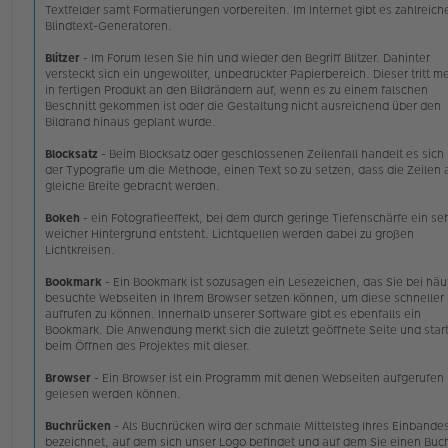
Textfelder samt Formatierungen vorbereiten. Im Internet gibt es zahlreich
Blindtext-Generatoren.
Blitzer
- Im Forum lesen Sie hin und wieder den Begriff Blitzer. Dahinter
versteckt sich ein ungewollter, unbedruckter Papierbereich. Dieser tritt me
in fertigen Produkt an den Bildrändern auf, wenn es zu einem falschen
Beschnitt gekommen ist oder die Gestaltung nicht ausreichend über den
Bildrand hinaus geplant wurde.
Blocksatz
- Beim Blocksatz oder geschlossenen Zeilenfall handelt es sich 
der Typografie um die Methode, einen Text so zu setzen, dass die Zeilen 
gleiche Breite gebracht werden.
Bokeh
- ein Fotografieeffekt, bei dem durch geringe Tiefenschärfe ein se
weicher Hintergrund entsteht. Lichtquellen werden dabei zu großen
Lichtkreisen.
Bookmark
- Ein Bookmark ist sozusagen ein Lesezeichen, das Sie bei häu
besuchte Webseiten in Ihrem Browser setzen können, um diese schneller
aufrufen zu können. Innerhalb unserer Software gibt es ebenfalls ein
Bookmark. Die Anwendung merkt sich die zuletzt geöffnete Seite und star
beim Öffnen des Projektes mit dieser.
Browser
- Ein Browser ist ein Programm mit denen Webseiten aufgerufen
gelesen werden können.
Buchrücken
- Als Buchrücken wird der schmale Mittelsteg Ihres Einbande
bezeichnet, auf dem sich unser Logo befindet und auf dem Sie einen Buch