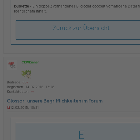
Dublette
- Ein doppelt vorhandenes Bild oder doppelt vorhandene Datei m
identischem Inhalt.
Zurück zur Übersicht
CEWEianer
O
ff
l
i
Beiträge:
837
n
Registriert:
14.07.2016, 12:28
e
Kontaktdaten:
o
Glossar- unsere Begrifflichkeiten im Forum
nt
ak
12.02.2015, 10:31
td
U
at
n
en
g
v
e
E
o
l
n
e
C
s