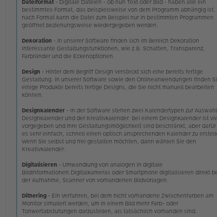
Dateiformat
- Digitale Dateien - ob nun Text oder Bild - haben alle ein
r
bestimmtes Format, das beispielsweise von dem Programm abhängig ist. 
a
nach Format kann die Datei zum Beispiel nur in bestimmten Programmen
g
geöffnet beziehungsweise wiedergegeben werden.
Dekoration
- In unserer Software finden sich im Bereich Dekoration
interessante Gestaltungsfunktionen, wie z.B. Schatten, Transparenz,
Farbränder und die Eckenoptionen.
Design
- Hinter dem Begriff Design versteckt sich eine bereits fertige
Gestaltung. In unserer Software sowie den Onlineanwendungen finden Si
einige Produkte bereits fertige Designs, die Sie nicht manuell bearbeiten
können.
Designkalender
- In der Software stehen zwei Kalendertypen zur Auswahl
Designkalender und der Kreativkalender. Bei einem Designkalender ist vi
vorgegeben und Ihre Gestaltungsmöglichkeit sind beschränkt, aber dafür 
es sehr einfach, schnell einen optisch ansprechenden Kalender zu erstell
Wenn Sie selbst und frei gestalten möchten, dann wählen Sie den
Kreativkalender.
Digitalisieren
- Umwandlung von analogen in digitale
Bildinformationen.Digitalkameras oder Smartphone digitalisieren direkt b
der Aufnahme, Scanner von vorhandenen Bildvorlagen.
Dithering
- Ein Verfahren, bei dem nicht vorhandene Zwischenfarben am
Monitor simuliert werden, um in einem Bild mehr Farb- oder
Tonwertabstufungen darzustellen, als tatsächlich vorhanden sind.