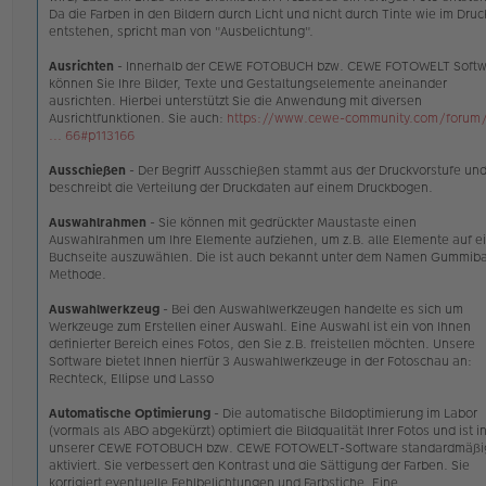
Da die Farben in den Bildern durch Licht und nicht durch Tinte wie im Druc
entstehen, spricht man von "Ausbelichtung".
Ausrichten
- Innerhalb der CEWE FOTOBUCH bzw. CEWE FOTOWELT Softw
können Sie Ihre Bilder, Texte und Gestaltungselemente aneinander
ausrichten. Hierbei unterstützt Sie die Anwendung mit diversen
Ausrichtfunktionen. Sie auch:
https://www.cewe-community.com/forum/
... 66#p113166
Ausschießen
- Der Begriff Ausschießen stammt aus der Druckvorstufe un
beschreibt die Verteilung der Druckdaten auf einem Druckbogen.
Auswahlrahmen
- Sie können mit gedrückter Maustaste einen
Auswahlrahmen um Ihre Elemente aufziehen, um z.B. alle Elemente auf e
Buchseite auszuwählen. Die ist auch bekannt unter dem Namen Gummib
Methode.
Auswahlwerkzeug
- Bei den Auswahlwerkzeugen handelte es sich um
Werkzeuge zum Erstellen einer Auswahl. Eine Auswahl ist ein von Ihnen
definierter Bereich eines Fotos, den Sie z.B. freistellen möchten. Unsere
Software bietet Ihnen hierfür 3 Auswahlwerkzeuge in der Fotoschau an:
Rechteck, Ellipse und Lasso
Automatische Optimierung
- Die automatische Bildoptimierung im Labor
(vormals als ABO abgekürzt) optimiert die Bildqualität Ihrer Fotos und ist i
unserer CEWE FOTOBUCH bzw. CEWE FOTOWELT-Software standardmäßi
aktiviert. Sie verbessert den Kontrast und die Sättigung der Farben. Sie
korrigiert eventuelle Fehlbelichtungen und Farbstiche. Eine