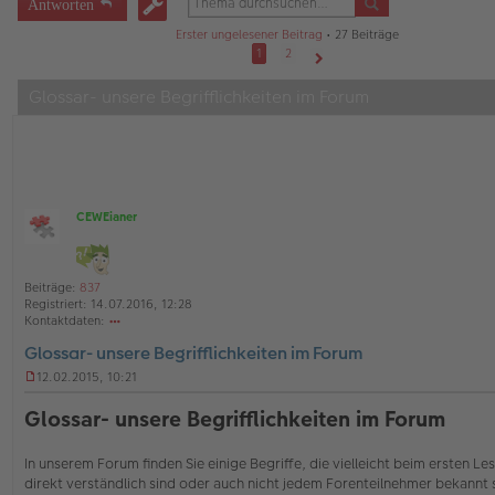
Antworten
Erster ungelesener Beitrag
• 27 Beiträge
1
2
Nächste
Glossar- unsere Begrifflichkeiten im Forum
CEWEianer
O
ff
l
i
Beiträge:
837
n
Registriert:
14.07.2016, 12:28
e
Kontaktdaten:
o
Glossar- unsere Begrifflichkeiten im Forum
nt
ak
12.02.2015, 10:21
td
U
at
n
Glossar- unsere Begrifflichkeiten im Forum
en
g
v
e
o
l
In unserem Forum finden Sie einige Begriffe, die vielleicht beim ersten Le
n
e
direkt verständlich sind oder auch nicht jedem Forenteilnehmer bekannt s
C
s