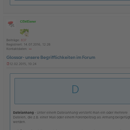
CEWEianer
O
ff
l
i
Beiträge:
837
n
Registriert:
14.07.2016, 12:28
e
Kontaktdaten:
o
Glossar- unsere Begrifflichkeiten im Forum
nt
ak
12.02.2015, 10:24
td
U
at
n
en
g
v
e
D
o
l
n
e
C
s
E
e
W
n
Ei
e
an
r
Dateianhang
- Unter einem Dateianhang versteht man ein oder mehrere
er
B
Dateien, die z.B. einer Mail oder einem Forenbeitrag als Anhang beigefüg
e
werden.
i
t