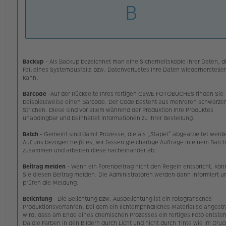
B
o
l
n
e
C
s
E
e
W
n
Ei
e
an
r
er
B
Backup
- Als Backup bezeichnet man eine Sicherheitskopie Ihrer Daten, d
e
Fall eines Systemausfalls bzw. Datenverlustes Ihre Daten wiederherstelle
i
kann.
t
r
Barcode
-Auf der Rückseite Ihres fertigen CEWE FOTOBUCHES finden Sie
a
beispielsweise einen Barcode. Der Code besteht aus mehreren schwarze
g
Strichen. Diese sind vor allem während der Produktion Ihre Produktes
unabdingbar und beinhaltet Informationen zu Ihrer Bestellung.
Batch
- Gemeint sind damit Prozesse, die als „Stapel“ abgearbeitet werd
Auf uns bezogen heißt es, wir fassen gleichartige Aufträge in einem Batch
zusammen und arbeiten diese nacheinander ab.
Beitrag melden
- Wenn ein Forenbeitrag nicht den Regeln entspricht, kö
Sie diesen Beitrag melden. Die Administratoren werden dann informiert u
prüfen die Meldung.
Belichtung
- Die Belichtung bzw. Ausbelichtung ist ein fotografisches
Produktionsverfahren, bei dem ein lichtempfindliches Material so angestr
wird, dass am Ende eines chemischen Prozesses ein fertiges Foto entsteh
Da die Farben in den Bildern durch Licht und nicht durch Tinte wie im Druc