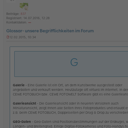
ff
l
i
Beiträge:
837
n
Registriert:
14.07.2016, 12:28
e
Kontaktdaten:
o
Glossar- unsere Begrifflichkeiten im Forum
nt
ak
12.02.2015, 10:34
td
U
at
n
en
g
v
e
G
o
l
n
e
C
s
E
e
W
n
Ei
e
an
r
Galerie
- Eine Galerie ist ein Ort, an dem Kunstwerke ausgestellt oder
er
B
angeboten und verkauft werden. Heutzutage oft virtuell im Internet. In de
e
CEWE FOTOBUCH bzw. CEWE FOTOWELT Software gibt es eine Galerieans
i
t
Galerieansicht
- Die Galerieansicht oder in neueren Versionen auch
r
Miniaturansicht, zeigt Ihnen alle Seiten Ihres Fotoproduktes und erlaubt e
a
z.B. beim CEWE FOTOBUCH, Doppelseiten per Drag & Drop zu verschiebe
g
GEO-Daten
- Geo-Daten sind Positionsbestimmungen auf der Erdkugel, 
Längen- und Breitengrad. Einige Digital-Fotokameras und Foto-Handys 