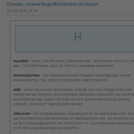
o
Glossar- unsere Begrifflichkeiten im Forum
nt
ak
12.02.2015, 10:34
td
U
at
n
en
g
v
e
H
o
l
n
e
C
s
E
e
W
n
Ei
e
an
r
Haarlinie
- Feine Linie mit einer Liniendicke bzw. Strichstärke von 0,075 
er
B
bzw. 1/5 Didot-Punkt. Auch als »Feines Linienbild« bezeichnet.
e
i
Handelspartner
- Wir vertreiben unsere Produkte vorrangig über unsere
t
Handelspartner. Das sind z.B. Fotostudios oder Drogerien.
r
a
HDR
- Hinter diesen drei Buchstaben verbirgt sich eine Fotografietechnik.
g
Hierfür werden mehrere unterschiedlich belichtete Aufnahmen zu einem B
zusammengefügt, sodass ein Foto mit sehr großem Belichtungsumfang
entsteht, also einer "High Dynamic Range".
Hilfsraster
- Ein eingeblendetes Linienmuster im Gestaltungsbereich, das
der Positionierung von Elementen im Arbeitsbereich hilft. Die Elemente ra
an den Kreuzungspunkten des Hilfsrasters ein. Das Hilfsraster wird natürl
nicht mit ausgedruckt oder ausbelichtet.