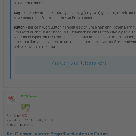
platzieren können.
Bug
- Ein Softwarefehler, häufig auch Bug (englisch) genannt, bezeichnet
Allgemeinen ein Fehlverhalten von Programmen.
Button
- Bei dem Wort Button handelt es sich um einen englischen Begriff,
übersetzt auch "Taste" bedeutet. Demnach ist ein Button eine digitale Ta
wie zum Beispiel ein Icon oder eine Schaltfläche, die Sie drücken können
eine Funktion zu aktivieren. In unserem Forum ist die Schaltfläche "Antwo
beispielsweise ein Button.
Zurück zur Übersicht
CEWEianer
O
ff
l
i
Beiträge:
837
n
Registriert:
14.07.2016, 12:28
e
Kontaktdaten:
o
Re: Glossar- unsere Begrifflichkeiten im Forum
nt