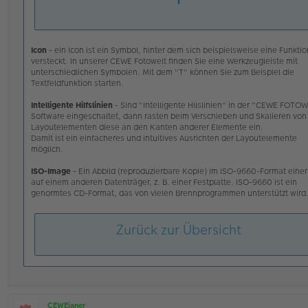
C
s
E
e
W
n
Ei
e
an
r
Icon
- ein Icon ist ein Symbol, hinter dem sich beispielsweise eine Funktio
er
B
versteckt. In unserer CEWE Fotowelt finden Sie eine Werkzeugleiste mit
e
unterschiedlichen Symbolen. Mit dem "T" können Sie zum Beispiel die
i
Textfeldfunktion starten.
t
r
Intelligente Hilfslinien
- Sind "Intelligente Hilslinien" in der "CEWE FOTO
a
Software eingeschaltet, dann rasten beim Verschieben und Skalieren von
g
Layoutelementen diese an den Kanten anderer Elemente ein.
Damit ist ein einfacheres und intuitives Ausrichten der Layoutelemente
möglich.
ISO-Image
- Ein Abbild (reproduzierbare Kopie) im ISO-9660-Format eine
auf einem anderen Datenträger, z. B. einer Festplatte. ISO-9660 ist ein
genormtes CD-Format, das von vielen Brennprogrammen unterstützt wird
Zurück zur Übersicht
CEWEianer