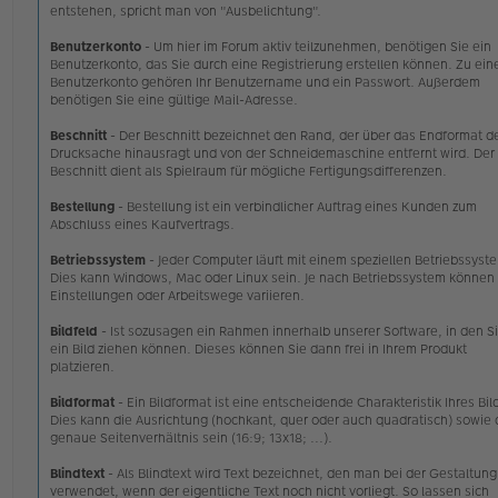
entstehen, spricht man von "Ausbelichtung".
Benutzerkonto
- Um hier im Forum aktiv teilzunehmen, benötigen Sie ein
Benutzerkonto, das Sie durch eine Registrierung erstellen können. Zu ei
Benutzerkonto gehören Ihr Benutzername und ein Passwort. Außerdem
benötigen Sie eine gültige Mail-Adresse.
Beschnitt
- Der Beschnitt bezeichnet den Rand, der über das Endformat d
Drucksache hinausragt und von der Schneidemaschine entfernt wird. Der
Beschnitt dient als Spielraum für mögliche Fertigungsdifferenzen.
Bestellung
- Bestellung ist ein verbindlicher Auftrag eines Kunden zum
Abschluss eines Kaufvertrags.
Betriebssystem
- Jeder Computer läuft mit einem speziellen Betriebssyst
Dies kann Windows, Mac oder Linux sein. Je nach Betriebssystem können
Einstellungen oder Arbeitswege variieren.
Bildfeld
- Ist sozusagen ein Rahmen innerhalb unserer Software, in den S
ein Bild ziehen können. Dieses können Sie dann frei in Ihrem Produkt
platzieren.
Bildformat
- Ein Bildformat ist eine entscheidende Charakteristik Ihres Bil
Dies kann die Ausrichtung (hochkant, quer oder auch quadratisch) sowie 
genaue Seitenverhältnis sein (16:9; 13x18; ...).
Blindtext
- Als Blindtext wird Text bezeichnet, den man bei der Gestaltung
verwendet, wenn der eigentliche Text noch nicht vorliegt. So lassen sich