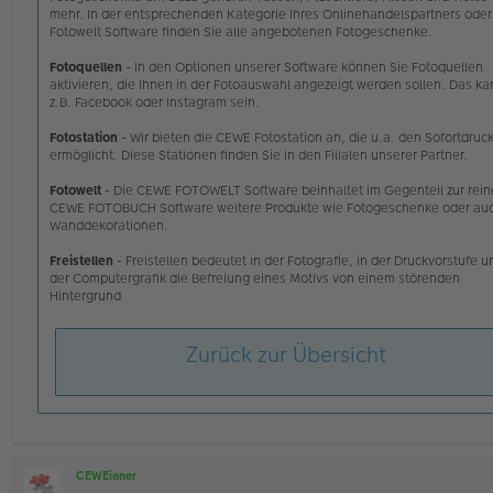
mehr. In der entsprechenden Kategorie Ihres Onlinehandelspartners oder
Fotowelt Software finden Sie alle angebotenen Fotogeschenke.
Fotoquellen
- In den Optionen unserer Software können Sie Fotoquellen
aktivieren, die Ihnen in der Fotoauswahl angezeigt werden sollen. Das ka
z.B. Facebook oder Instagram sein.
Fotostation
- Wir bieten die CEWE Fotostation an, die u.a. den Sofortdruc
ermöglicht. Diese Stationen finden Sie in den Filialen unserer Partner.
Fotowelt
- Die CEWE FOTOWELT Software beinhaltet im Gegenteil zur rei
CEWE FOTOBUCH Software weitere Produkte wie Fotogeschenke oder au
Wanddekorationen.
Freistellen
- Freistellen bedeutet in der Fotografie, in der Druckvorstufe u
der Computergrafik die Befreiung eines Motivs von einem störenden
Hintergrund
Zurück zur Übersicht
CEWEianer
O