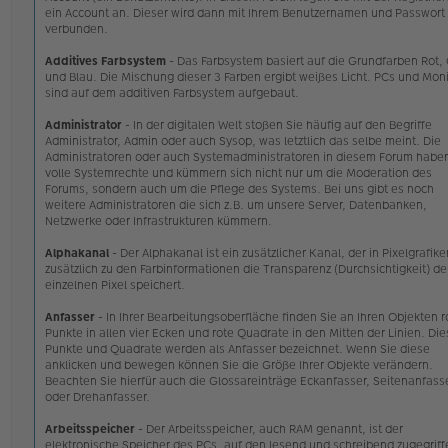
ein Account an. Dieser wird dann mit Ihrem Benutzernamen und Passwort
verbunden.
Additives Farbsystem
- Das Farbsystem basiert auf die Grundfarben Rot,
und Blau. Die Mischung dieser 3 Farben ergibt weißes Licht. PCs und Mon
sind auf dem additiven Farbsystem aufgebaut.
Administrator
- In der digitalen Welt stoßen Sie häufig auf den Begriffe
Administrator, Admin oder auch Sysop, was letztlich das selbe meint. Die
Administratoren oder auch Systemadministratoren in diesem Forum habe
volle Systemrechte und kümmern sich nicht nur um die Moderation des
Forums, sondern auch um die Pflege des Systems. Bei uns gibt es noch
weitere Administratoren die sich z.B. um unsere Server, Datenbanken,
Netzwerke oder Infrastrukturen kümmern.
Alphakanal
- Der Alphakanal ist ein zusätzlicher Kanal, der in Pixelgrafike
zusätzlich zu den Farbinformationen die Transparenz (Durchsichtigkeit) de
einzelnen Pixel speichert.
Anfasser
- In Ihrer Bearbeitungsoberfläche finden Sie an Ihren Objekten r
Punkte in allen vier Ecken und rote Quadrate in den Mitten der Linien. Di
Punkte und Quadrate werden als Anfasser bezeichnet. Wenn Sie diese
anklicken und bewegen können Sie die Größe Ihrer Objekte verändern.
Beachten Sie hierfür auch die Glossareinträge Eckanfasser, Seitenanfass
oder Drehanfasser.
Arbeitsspeicher
- Der Arbeitsspeicher, auch RAM genannt, ist der
elektronische Speicher des PCs, auf den lesend und schreibend zugegriff