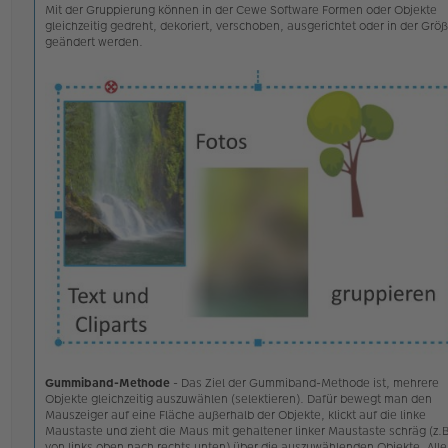
Mit der Gruppierung können in der Cewe Software Formen oder Objekte
gleichzeitig gedreht, dekoriert, verschoben, ausgerichtet oder in der Grö
geändert werden.
Gummiband-Methode
- Das Ziel der Gummiband-Methode ist, mehrere
Objekte gleichzeitig auszuwählen (selektieren). Dafür bewegt man den
Mauszeiger auf eine Fläche außerhalb der Objekte, klickt auf die linke
Maustaste und zieht die Maus mit gehaltener linker Maustaste schräg (z.B
von links oben nach rechts unten) über die auszuwählenden Objekte. Alle