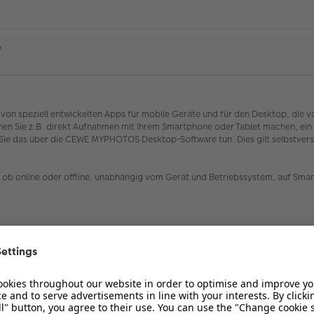
?
on speziell entwickelten Apps für mobile Geräte und für den Desktop, die 
önnen Sie z.B. direkt Aufnahmen mit Ihrem Smartphone oder Tablet machen, e
Sie das über die CEWE MYPHOTOS Desktop-Software tun. Dies gilt selbstverstä
b online oder offline, unabhängig vom Gerät und Betriebssystem, auf Smar