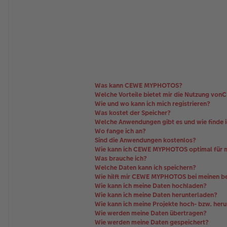
nt
ak
td
at
en
v
o
n
Sy
lk
e
Was kann CEWE MYPHOTOS?
Welche Vorteile bietet mir die Nutzung v
Wie und wo kann ich mich registrieren?
Was kostet der Speicher?
Welche Anwendungen gibt es und wie finde ic
Wo fange ich an?
Sind die Anwendungen kostenlos?
Wie kann ich CEWE MYPHOTOS optimal für m
Was brauche ich?
Welche Daten kann ich speichern?
Wie hilft mir CEWE MYPHOTOS bei meinen be
Wie kann ich meine Daten hochladen?
Wie kann ich meine Daten herunterladen?
Wie kann ich meine Projekte hoch- bzw. her
Wie werden meine Daten übertragen?
Wie werden meine Daten gespeichert?