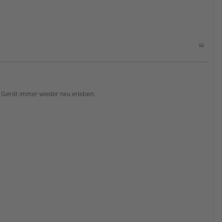
Z
i
t
a
t
Gerät immer wieder neu erleben.
K