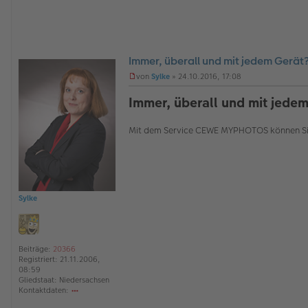
Immer, überall und mit jedem Gerät
O
von
Sylke
»
24.10.2016, 17:08
ff
U
l
n
Immer, überall und mit jede
i
g
n
e
e
l
Mit dem Service CEWE MYPHOTOS können Sie 
e
s
e
n
e
r
B
Sylke
e
i
t
r
a
Beiträge:
20366
g
Registriert:
21.11.2006,
08:59
Gliedstaat:
Niedersachsen
Kontaktdaten:
o