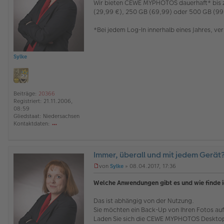
Wir bieten CEWE MYPHOTOS dauerhaft* bis zu
Sy
e
l
lk
(29,99 €), 250 GB (69,99) oder 500 GB (99
e
e
s
e
*Bei jedem Log-In innerhalb eines Jahres, v
n
e
r
B
Sylke
e
i
t
r
a
Beiträge:
20366
g
Registriert:
21.11.2006,
08:59
Gliedstaat:
Niedersachsen
Kontaktdaten:
o
nt
ak
Immer, überall und mit jedem Gerät
td
at
O
von
Sylke
»
08.04.2017, 17:36
en
ff
U
v
l
n
Welche Anwendungen gibt es und wie finde ic
o
i
g
n
n
e
Das ist abhängig von der Nutzung.
Sy
e
l
lk
Sie möchten ein Back-Up von Ihren Fotos auf
e
e
s
Laden Sie sich die CEWE MYPHOTOS Desktop V