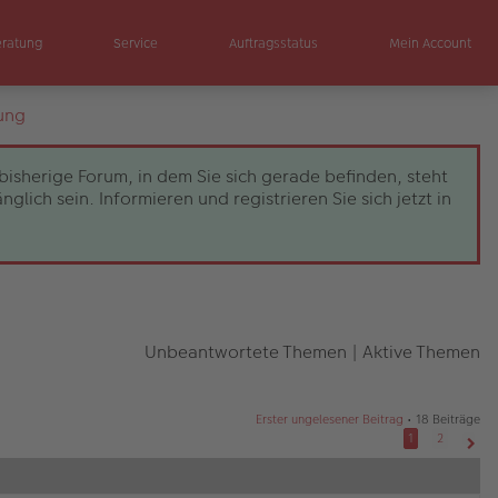
eratung
Service
Auftragsstatus
Mein Account
ung
bisherige Forum, in dem Sie sich gerade befinden, steht
ch sein. Informieren und registrieren Sie sich jetzt in
Unbeantwortete Themen
|
Aktive Themen
Erster ungelesener Beitrag
• 18 Beiträge
1
2
Näch