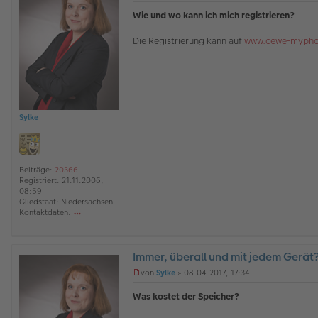
v
l
n
Wie und wo kann ich mich registrieren?
o
i
g
n
n
e
Die Registrierung kann auf
www.cewe-mypho
Sy
e
l
lk
e
e
s
e
n
e
r
B
Sylke
e
i
t
r
a
Beiträge:
20366
g
Registriert:
21.11.2006,
08:59
Gliedstaat:
Niedersachsen
Kontaktdaten:
o
nt
ak
Immer, überall und mit jedem Gerät
td
at
O
von
Sylke
»
08.04.2017, 17:34
en
ff
U
v
l
n
Was kostet der Speicher?
o
i
g
n
n
e