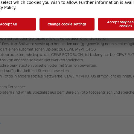
?
n cewe myphotos?
, die Kontrolle über Ihre Fotos zu behalten. Über die Web-Anwendung (
htt
l erzeugtem Link teilen. Dabei können Sie ein individuelles Passwort vergeben 
heraus über die lokale Ansicht Fotos auch öffentlich teilen.
 Desktop-Software sowie App hochladen und (gegenwärtig noch nicht möglic
darf einen automatischen Upload zu CEWE MYPHOTOS
E-Fotoprodukten, wie bspw. das CEWE FOTOBUCH, ist bislang nur bei CEWE
os von anderen sozialen Netzwerken speichern.
schreibungstexten versehen oder mit Sternen bewerten.
und Auffindbarkeit mit Sternen bewerten.
 von Fotos in andere soziale Netzwerke. CEWE MYPHOTOS ermöglicht es Ihnen
 dem Fernseher.
ietern sind wir als Spezialist aus dem Bereich Foto fotozentrisch und speic
?