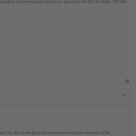
e
erpaket auf Jahresbasis attraktiver gemacht: 50 GB (16,99 €), 100 GB
n
K
a
Z
c
i
h
t
o
a
b
t
e
n
us, für die Sie ein Back-Up wünschen und laden diese zu CEWE