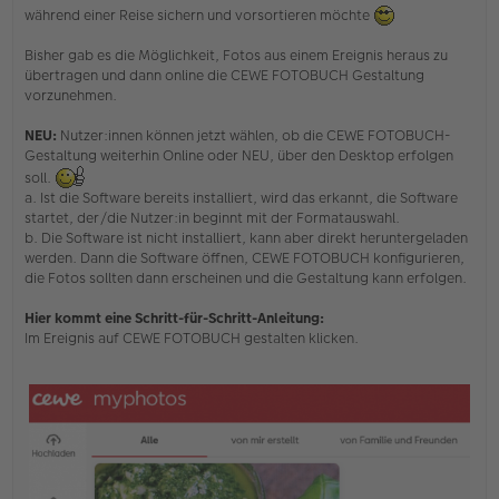
e
während einer Reise sichern und vorsortieren möchte
n
e
Bisher gab es die Möglichkeit, Fotos aus einem Ereignis heraus zu
r
B
übertragen und dann online die CEWE FOTOBUCH Gestaltung
e
vorzunehmen.
i
t
NEU:
Nutzer:innen können jetzt wählen, ob die CEWE FOTOBUCH-
r
Gestaltung weiterhin Online oder NEU, über den Desktop erfolgen
a
g
soll.
a. Ist die Software bereits installiert, wird das erkannt, die Software
startet, der/die Nutzer:in beginnt mit der Formatauswahl.
b. Die Software ist nicht installiert, kann aber direkt heruntergeladen
werden. Dann die Software öffnen, CEWE FOTOBUCH konfigurieren,
die Fotos sollten dann erscheinen und die Gestaltung kann erfolgen.
Hier kommt eine Schritt-für-Schritt-Anleitung:
Im Ereignis auf CEWE FOTOBUCH gestalten klicken.