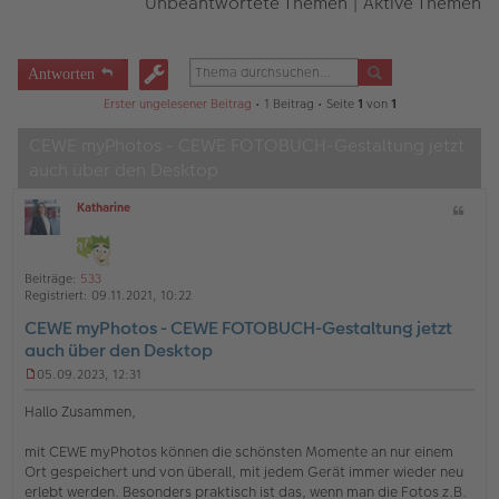
Unbeantwortete Themen
|
Aktive Themen
Antworten
Erster ungelesener Beitrag
• 1 Beitrag • Seite
1
von
1
CEWE myPhotos - CEWE FOTOBUCH-Gestaltung jetzt
auch über den Desktop
Katharine
Z
O
i
ff
t
l
a
i
Beiträge:
533
t
n
Registriert:
09.11.2021, 10:22
e
CEWE myPhotos - CEWE FOTOBUCH-Gestaltung jetzt
auch über den Desktop
05.09.2023, 12:31
U
n
Hallo Zusammen,
g
e
mit CEWE myPhotos können die schönsten Momente an nur einem
l
Ort gespeichert und von überall, mit jedem Gerät immer wieder neu
e
s
erlebt werden. Besonders praktisch ist das, wenn man die Fotos z.B.