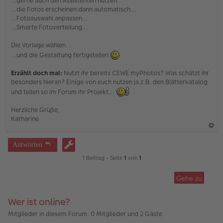
…gerne auch den Assistenten nutzen…
…die Fotos erscheinen dann automatisch…
…Fotoauswahl anpassen…
…Smarte Fotoverteilung…
Die Vorlage wählen…
…und die Gestaltung fertigstellen
Erzählt doch mal:
Nutzt ihr bereits CEWE myPhotos? Was schätzt ihr
besonders hieran? Einige von euch nutzen ja z.B. den Blätterkatalog
und teilen so im Forum ihr Projekt...
Herzliche Grüße,
Katharine
a
Antworten
c
1 Beitrag • Seite
1
von
1
h
o
Gehe zu
b
e
Wer ist online?
n
Mitglieder in diesem Forum: 0 Mitglieder und 2 Gäste