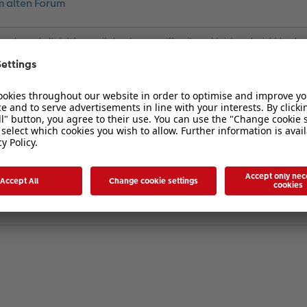
m alten Forum
rum abgeschaltet. Wie es mit dem Lesezugriff weitergeht, ist noch nicht konkr
 Sammlung zu erfassen, welche Threads aus dem alten Forum unbedingt ins 
ktiv auch Eure favorisierten Threads zu posten. Nutzt, so so lange es derzeit 