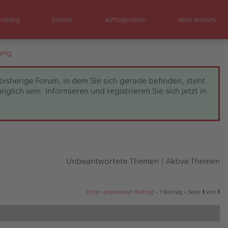
eratung
Service
Auftragsstatus
Mein Account
ung
bisherige Forum, in dem Sie sich gerade befinden, steht
ch sein. Informieren und registrieren Sie sich jetzt in
Unbeantwortete Themen
|
Aktive Themen
Erster ungelesener Beitrag
• 1 Beitrag • Seite
1
von
1