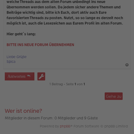
welche Threads aus dem alten Forum unbedingt ins neue
r
übernommen werden sollen. Da jedem sicher andere Themen und
B
e
Beiträge wichtig sind, bitte ich Euch, dort aktiv auch Eure
i
favorisierten Threads zu posten. Nutzt, so so lange es derzeit noch
t
möglich ist, auch die Lesezeichen aus Eurem Profil im alten Forum.
r
a
Hier geht´s lang:
g
BITTE INS NEUE FORUM ÜBERNEHMEN
Liebe Grüße
Spica
a
Antworten
c
1 Beitrag • Seite
1
von
1
h
o
Gehe zu
b
e
Wer ist online?
n
Mitglieder in diesem Forum: 0 Mitglieder und 9 Gäste
Powered by
phpBB
® Forum Software © phpBB Limited