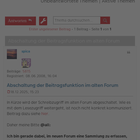
Unbeantwortete Themen
|
Aktive Themen
Antworten
Erster ungelesener Beitrag
• 1 Beitrag • Seite
1
von
1
Abschaltung der Beitragsfunktion im alten Forum
spica
Z
O
i
ff
t
l
a
i
Beiträge:
5815
t
n
Registriert:
08.06.2008, 16:04
e
Abschaltung der Beitragsfunktion im alten Forum
18.12.2025, 15:23
U
n
In Kürze wird der Schreibzugriff im alten Forum abgeschaltet. Wie es
g
mit dem Lesezugriff weitergeht, ist noch nicht konkret kommuniziert.
e
Beitrag dazu siehe
hier
.
l
e
s
Daher meine Bitte
@all:
e
n
Ich bin gerade dabei, im neuen Forum eine Sammlung zu erfassen,
e