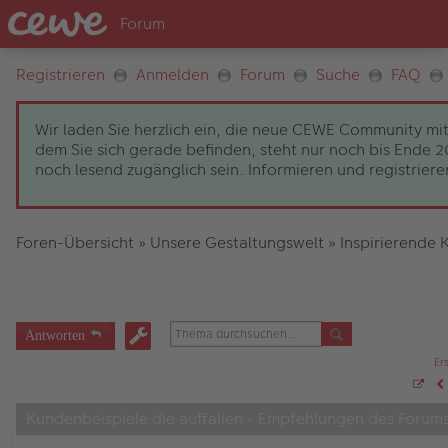
Registrieren
Anmelden
Forum
Suche
FAQ
Wir laden Sie herzlich ein, die neue CEWE Community mit
dem Sie sich gerade befinden, steht nur noch bis Ende
noch lesend zugänglich sein. Informieren und registrieren
Foren-Übersicht
»
Unsere Gestaltungswelt
»
Inspirierende 
Antworten
Er
S
V
e
Kundenbeispiele die auffallen - Empfehlungen des Forum
i
t
e