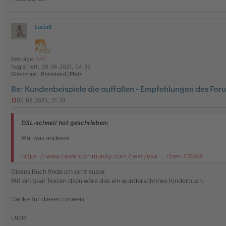
n
e
r
B
LuciaB
O
e
ff
i
l
t
i
r
Beiträge:
146
n
a
Registriert:
08.06.2021, 04:35
e
g
Gliedstaat:
Rheinland/Pfalz
Re: Kundenbeispiele die auffallen - Empfehlungen des For
05.08.2025, 21:33
U
n
g
DSL-schnell hat geschrieben:
e
l
Mal was anderes
e
s
https://www.cewe-community.com/next/exa ... chen-70689
e
n
Dieses Buch finde ich echt super.
e
Mit ein paar Texten dazu wäre das ein wunderschönes Kinderbuch
r
B
e
Danke für diesen Hinweis
i
t
Lucia
r