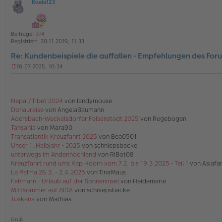
Koala123
4
O
5
v
ff
o
l
n
4
i
Beiträge:
374
5
n
Registriert:
20.11.2019, 11:33
e
Re: Kundenbeispiele die auffallen - Empfehlungen des For
18.07.2025, 10:34
U
n
...
g
e
Nepal/Tibet 2024
von landymouse
l
Donaureise
von AngelaBaumann
e
s
Adersbach-Weckelsdorfer Felsenstadt 2025
von Regebogen
e
Tansania
von Mara90
n
Transatlantik Kreuzfahrt 2025
von Bea0501
e
Unser 1. Halbjahr - 2025
von schniepsbacke
r
unterwegs im Andenhochland
von RiBot08
B
e
Kreuzfahrt rund ums Kap Hoorn vom 7.2. bis 19.3.2025 - Teil 1
von Asiafa
i
La Palma 26.3. - 2.4.2025
von TinaMaus
t
Fehmarn - Urlaub auf der Sonneninsel
von Heidemarie
r
Mittsommer auf AIDA
von schniepsbacke
a
Toskana
von Mathias
g
Gruß