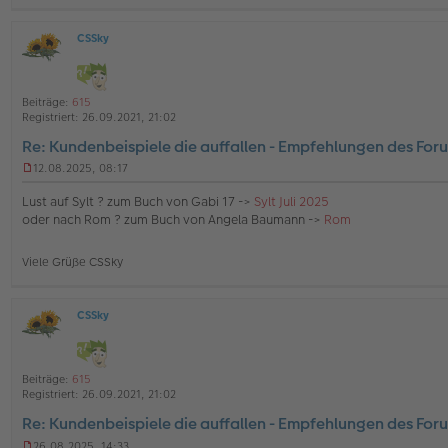
a
g
CSSky
O
ff
l
i
Beiträge:
615
n
Registriert:
26.09.2021, 21:02
e
Re: Kundenbeispiele die auffallen - Empfehlungen des For
12.08.2025, 08:17
U
n
Lust auf Sylt ? zum Buch von Gabi 17 ->
Sylt Juli 2025
g
oder nach Rom ? zum Buch von Angela Baumann ->
Rom
e
l
e
Viele Grüße CSSky
s
e
n
e
CSSky
O
r
ff
B
l
e
i
i
Beiträge:
615
n
t
Registriert:
26.09.2021, 21:02
e
r
Re: Kundenbeispiele die auffallen - Empfehlungen des For
a
g
26.08.2025, 14:33