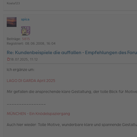
Koala123
spica
O
ff
l
i
Beiträge:
5815
n
Registriert:
08.06.2008, 16:04
e
Re: Kundenbeispiele die auffallen - Empfehlungen des For
18.07.2025, 11:12
U
n
Ich ergänze um:
g
e
LAGO DI GARDA April 2025
l
e
s
Mir gefallen die ansprechende klare Gestaltung, der tolle Blick für Motiv
e
n
________________
e
r
MÜNCHEN - Ein Knödelspaziergang
B
e
i
Auch hier wieder: Tolle Motive, wunderbare klare und spannende Gestaltu
t
r
________________
a