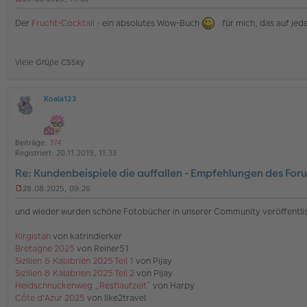
U
n
Der
Frucht-Cocktail
- ein absolutes Wow-Buch
für mich, das auf jede
g
e
l
e
Viele Grüße CSSky
s
e
n
e
Koala123
O
r
ff
B
l
e
i
i
Beiträge:
374
n
t
Registriert:
20.11.2019, 11:33
e
r
Re: Kundenbeispiele die auffallen - Empfehlungen des For
a
g
28.08.2025, 09:26
U
n
und wieder wurden schöne Fotobücher in unserer Community veröffentli
g
e
Kirgistan
von katrindierker
l
Bretagne 2025
von Reiner51
e
s
Sizilien & Kalabrien 2025 Teil 1
von Pijay
e
Sizilien & Kalabrien 2025 Teil 2
von Pijay
n
Heidschnuckenweg „Restlaufzeit”
von Harpy
e
Côte d'Azur 2025
von like2travel
r