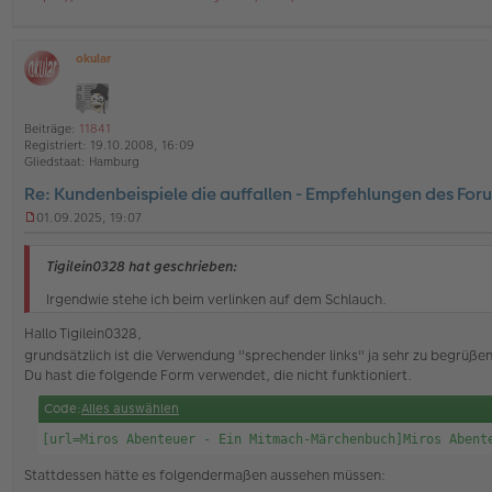
e
l
e
s
okular
e
O
n
ff
e
l
r
i
Beiträge:
11841
B
n
Registriert:
19.10.2008, 16:09
e
e
Gliedstaat:
Hamburg
i
t
Re: Kundenbeispiele die auffallen - Empfehlungen des For
r
a
01.09.2025, 19:07
U
g
n
g
Tigilein0328 hat geschrieben:
e
l
Irgendwie stehe ich beim verlinken auf dem Schlauch.
e
s
Hallo Tigilein0328,
e
grundsätzlich ist die Verwendung "sprechender links" ja sehr zu begrüße
n
Du hast die folgende Form verwendet, die nicht funktioniert.
e
r
Code:
Alles auswählen
B
e
[url=Miros Abenteuer - Ein Mitmach-Märchenbuch]Miros Abent
i
t
Stattdessen hätte es folgendermaßen aussehen müssen:
r