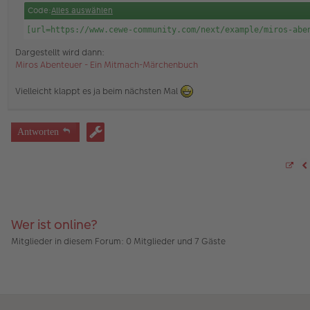
a
Code:
Alles auswählen
g
[url=https://www.cewe-community.com/next/example/miros-abe
Dargestellt wird dann:
Miros Abenteuer - Ein Mitmach-Märchenbuch
Vielleicht klappt es ja beim nächsten Mal
Antworten
S
V
e
i
t
e
4
5
Wer ist online?
v
o
Mitglieder in diesem Forum: 0 Mitglieder und 7 Gäste
n
4
5