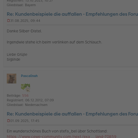
Registriert:
13.10.2023, 10:27
e
a
Gliedstaat:
Bayern
g
Re: Kundenbeispiele die auffallen - Empfehlungen des For
31.08.2025, 09:44
U
n
Danke Silber-Distel.
g
e
Irgendwie stehe ich beim verlinken auf dem Schlauch.
l
e
s
Liebe Grüße
e
Siglinde
n
e
r
B
Pascalinah
O
e
ff
i
l
t
i
r
Beiträge:
556
n
a
Registriert:
06.12.2012, 07:09
e
g
Gliedstaat:
Niedersachsen
Re: Kundenbeispiele die auffallen - Empfehlungen des For
01.09.2025, 17:45
U
n
Ein wunderschönes Buch von stefa_bel über Schottland:
g
https://www.cewe-community.com/next/exa ... land-70859