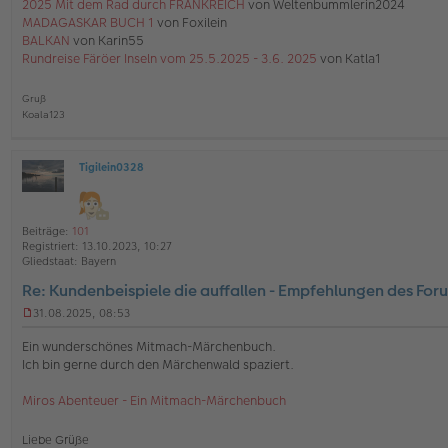
2025 Mit dem Rad durch FRANKREICH
von Weltenbummlerin2024
B
e
MADAGASKAR BUCH 1
von Foxilein
i
BALKAN
von Karin55
t
Rundreise Färöer Inseln vom 25.5.2025 - 3.6. 2025
von Katla1
r
a
g
Gruß
Koala123
Tigilein0328
O
ff
l
i
Beiträge:
101
n
Registriert:
13.10.2023, 10:27
e
Gliedstaat:
Bayern
Re: Kundenbeispiele die auffallen - Empfehlungen des For
31.08.2025, 08:53
U
n
Ein wunderschönes Mitmach-Märchenbuch.
g
Ich bin gerne durch den Märchenwald spaziert.
e
l
Miros Abenteuer - Ein Mitmach-Märchenbuch
e
s
e
Liebe Grüße
n