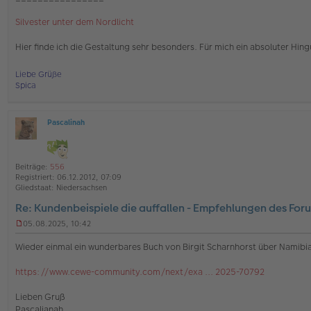
g
Silvester unter dem Nordlicht
Hier finde ich die Gestaltung sehr besonders. Für mich ein absoluter Hing
Liebe Grüße
Spica
Pascalinah
O
ff
l
i
Beiträge:
556
n
Registriert:
06.12.2012, 07:09
e
Gliedstaat:
Niedersachsen
Re: Kundenbeispiele die auffallen - Empfehlungen des For
05.08.2025, 10:42
U
n
Wieder einmal ein wunderbares Buch von Birgit Scharnhorst über Namibi
g
e
https://www.cewe-community.com/next/exa ... 2025-70792
l
e
s
Lieben Gruß
e
Pascalianah