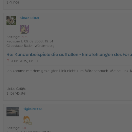
Siglinde
e
r
B
e
Silber-Distel
i
O
t
ff
r
l
a
i
Beiträge:
7159
g
n
Registriert:
09.09.2008, 19:34
e
Gliedstaat:
Baden-Württemberg
Re: Kundenbeispiele die auffallen - Empfehlungen des For
31.08.2025, 08:57
U
n
Ich komme mit dem gezeigten Link nicht zum Märchenbuch. Meine Link-
g
e
l
e
Liebe Grüße
s
Silber-Distel
e
n
e
r
Tigilein0328
O
B
ff
e
l
i
i
t
Beiträge:
101
n
r