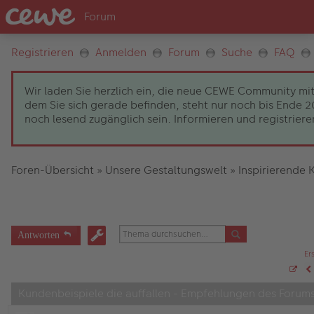
Registrieren
Anmelden
Forum
Suche
FAQ
Wir laden Sie herzlich ein, die neue CEWE Community mit
dem Sie sich gerade befinden, steht nur noch bis Ende
noch lesend zugänglich sein. Informieren und registrieren
Foren-Übersicht
»
Unsere Gestaltungswelt
»
Inspirierende 
Antworten
Er
S
V
e
Kundenbeispiele die auffallen - Empfehlungen des Forum
i
t
e