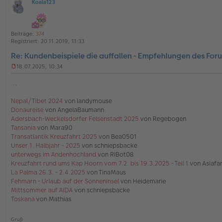
Koala123
4
O
5
v
ff
o
l
n
4
i
Beiträge:
374
5
n
Registriert:
20.11.2019, 11:33
e
Re: Kundenbeispiele die auffallen - Empfehlungen des For
18.07.2025, 10:34
U
n
...
g
e
Nepal/Tibet 2024
von landymouse
l
Donaureise
von AngelaBaumann
e
s
Adersbach-Weckelsdorfer Felsenstadt 2025
von Regebogen
e
Tansania
von Mara90
n
Transatlantik Kreuzfahrt 2025
von Bea0501
e
Unser 1. Halbjahr - 2025
von schniepsbacke
r
unterwegs im Andenhochland
von RiBot08
B
e
Kreuzfahrt rund ums Kap Hoorn vom 7.2. bis 19.3.2025 - Teil 1
von Asiafa
i
La Palma 26.3. - 2.4.2025
von TinaMaus
t
Fehmarn - Urlaub auf der Sonneninsel
von Heidemarie
r
Mittsommer auf AIDA
von schniepsbacke
a
Toskana
von Mathias
g
Gruß