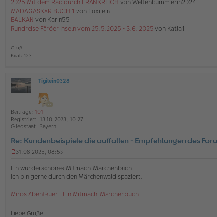
2025 Mit dem Rad durch FRANKREICH
von Weltenbummlerin2024
B
e
MADAGASKAR BUCH 1
von Foxilein
i
BALKAN
von Karin55
t
Rundreise Färöer Inseln vom 25.5.2025 - 3.6. 2025
von Katla1
r
a
g
Gruß
Koala123
Tigilein0328
O
ff
l
i
Beiträge:
101
n
Registriert:
13.10.2023, 10:27
e
Gliedstaat:
Bayern
Re: Kundenbeispiele die auffallen - Empfehlungen des For
31.08.2025, 08:53
U
n
Ein wunderschönes Mitmach-Märchenbuch.
g
Ich bin gerne durch den Märchenwald spaziert.
e
l
Miros Abenteuer - Ein Mitmach-Märchenbuch
e
s
e
Liebe Grüße
n