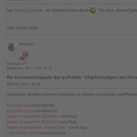
U
n
Der
Frucht-Cocktail
- ein absolutes Wow-Buch
für mich, das auf jede
g
e
l
e
Viele Grüße CSSky
s
e
n
e
Koala123
O
r
ff
B
l
e
i
i
Beiträge:
374
n
t
Registriert:
20.11.2019, 11:33
e
r
Re: Kundenbeispiele die auffallen - Empfehlungen des For
a
g
28.08.2025, 09:26
U
n
und wieder wurden schöne Fotobücher in unserer Community veröffentli
g
e
Kirgistan
von katrindierker
l
Bretagne 2025
von Reiner51
e
s
Sizilien & Kalabrien 2025 Teil 1
von Pijay
e
Sizilien & Kalabrien 2025 Teil 2
von Pijay
n
Heidschnuckenweg „Restlaufzeit”
von Harpy
e
Côte d'Azur 2025
von like2travel
r