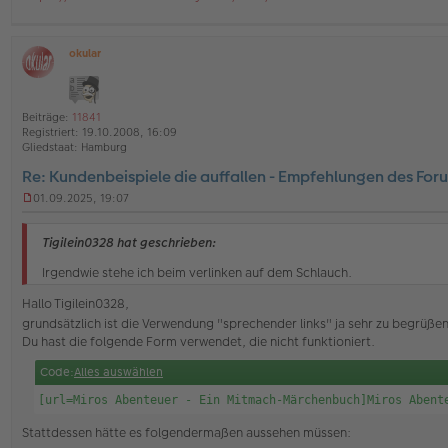
e
l
e
s
okular
e
O
n
ff
e
l
r
i
Beiträge:
11841
B
n
Registriert:
19.10.2008, 16:09
e
e
Gliedstaat:
Hamburg
i
t
Re: Kundenbeispiele die auffallen - Empfehlungen des For
r
a
01.09.2025, 19:07
U
g
n
g
Tigilein0328 hat geschrieben:
e
l
Irgendwie stehe ich beim verlinken auf dem Schlauch.
e
s
Hallo Tigilein0328,
e
grundsätzlich ist die Verwendung "sprechender links" ja sehr zu begrüße
n
Du hast die folgende Form verwendet, die nicht funktioniert.
e
r
Code:
Alles auswählen
B
e
[url=Miros Abenteuer - Ein Mitmach-Märchenbuch]Miros Abent
i
t
Stattdessen hätte es folgendermaßen aussehen müssen:
r