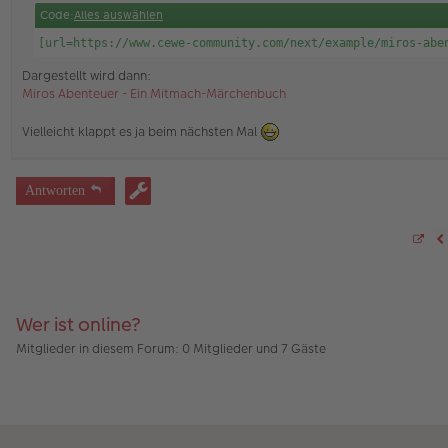
a
Code:
Alles auswählen
g
[url=https://www.cewe-community.com/next/example/miros-abe
Dargestellt wird dann:
Miros Abenteuer - Ein Mitmach-Märchenbuch
Vielleicht klappt es ja beim nächsten Mal
Antworten
S
V
e
i
t
e
4
5
Wer ist online?
v
o
Mitglieder in diesem Forum: 0 Mitglieder und 7 Gäste
n
4
5