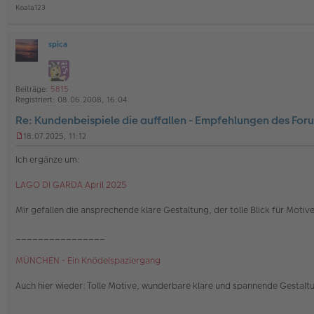
Koala123
spica
O
ff
l
i
Beiträge:
5815
n
Registriert:
08.06.2008, 16:04
e
Re: Kundenbeispiele die auffallen - Empfehlungen des For
18.07.2025, 11:12
U
n
Ich ergänze um:
g
e
LAGO DI GARDA April 2025
l
e
s
Mir gefallen die ansprechende klare Gestaltung, der tolle Blick für Motiv
e
n
________________
e
r
MÜNCHEN - Ein Knödelspaziergang
B
e
i
Auch hier wieder: Tolle Motive, wunderbare klare und spannende Gestaltu
t
r
________________
a