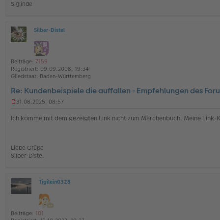
Siglinde
e
r
B
e
Silber-Distel
i
O
t
ff
r
l
a
i
Beiträge:
7159
g
n
Registriert:
09.09.2008, 19:34
e
Gliedstaat:
Baden-Württemberg
Re: Kundenbeispiele die auffallen - Empfehlungen des For
31.08.2025, 08:57
U
n
Ich komme mit dem gezeigten Link nicht zum Märchenbuch. Meine Link-
g
e
l
e
Liebe Grüße
s
Silber-Distel
e
n
e
r
Tigilein0328
O
B
ff
e
l
i
i
t
Beiträge:
101
n
r