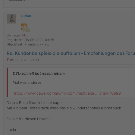
n
e
r
B
LuciaB
O
e
ff
i
l
t
i
r
Beiträge:
146
n
a
Registriert:
08.06.2021, 04:35
e
g
Gliedstaat:
Rheinland/Pfalz
Re: Kundenbeispiele die auffallen - Empfehlungen des For
05.08.2025, 21:33
U
n
g
DSL-schnell hat geschrieben:
e
l
Mal was anderes
e
s
https://www.cewe-community.com/next/exa ... chen-70689
e
n
Dieses Buch finde ich echt super.
e
Mit ein paar Texten dazu wäre das ein wunderschönes Kinderbuch
r
B
e
Danke für diesen Hinweis
i
t
Lucia
r