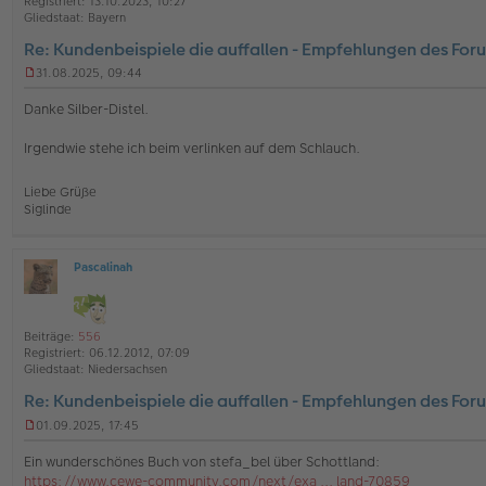
Registriert:
13.10.2023, 10:27
e
a
Gliedstaat:
Bayern
g
Re: Kundenbeispiele die auffallen - Empfehlungen des For
31.08.2025, 09:44
U
n
Danke Silber-Distel.
g
e
Irgendwie stehe ich beim verlinken auf dem Schlauch.
l
e
s
Liebe Grüße
e
Siglinde
n
e
r
B
Pascalinah
O
e
ff
i
l
t
i
r
Beiträge:
556
n
a
Registriert:
06.12.2012, 07:09
e
g
Gliedstaat:
Niedersachsen
Re: Kundenbeispiele die auffallen - Empfehlungen des For
01.09.2025, 17:45
U
n
Ein wunderschönes Buch von stefa_bel über Schottland:
g
https://www.cewe-community.com/next/exa ... land-70859