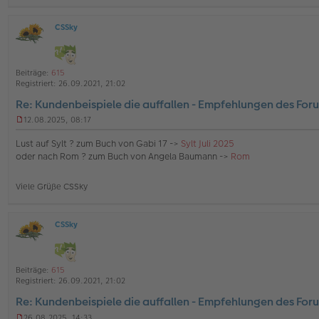
a
g
CSSky
O
ff
l
i
Beiträge:
615
n
Registriert:
26.09.2021, 21:02
e
Re: Kundenbeispiele die auffallen - Empfehlungen des For
12.08.2025, 08:17
U
n
Lust auf Sylt ? zum Buch von Gabi 17 ->
Sylt Juli 2025
g
oder nach Rom ? zum Buch von Angela Baumann ->
Rom
e
l
e
Viele Grüße CSSky
s
e
n
e
CSSky
O
r
ff
B
l
e
i
i
Beiträge:
615
n
t
Registriert:
26.09.2021, 21:02
e
r
Re: Kundenbeispiele die auffallen - Empfehlungen des For
a
g
26.08.2025, 14:33