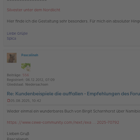
g
Silvester unter dem Nordlicht
Hier finde ich die Gestaltung sehr besonders. Für mich ein absoluter Hing
Liebe Grüße
Spica
Pascalinah
O
ff
l
i
Beiträge:
556
n
Registriert:
06.12.2012, 07:09
e
Gliedstaat:
Niedersachsen
Re: Kundenbeispiele die auffallen - Empfehlungen des For
05.08.2025, 10:42
U
n
Wieder einmal ein wunderbares Buch von Birgit Scharnhorst über Namibi
g
e
https://www.cewe-community.com/next/exa ... 2025-70792
l
e
s
Lieben Gruß
e
Pascalianah