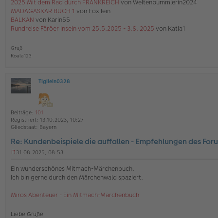
2025 Mit dem Rad durch FRANKREICH
von Weltenbummlerin2024
B
e
MADAGASKAR BUCH 1
von Foxilein
i
BALKAN
von Karin55
t
Rundreise Färöer Inseln vom 25.5.2025 - 3.6. 2025
von Katla1
r
a
g
Gruß
Koala123
Tigilein0328
O
ff
l
i
Beiträge:
101
n
Registriert:
13.10.2023, 10:27
e
Gliedstaat:
Bayern
Re: Kundenbeispiele die auffallen - Empfehlungen des For
31.08.2025, 08:53
U
n
Ein wunderschönes Mitmach-Märchenbuch.
g
Ich bin gerne durch den Märchenwald spaziert.
e
l
Miros Abenteuer - Ein Mitmach-Märchenbuch
e
s
e
Liebe Grüße
n