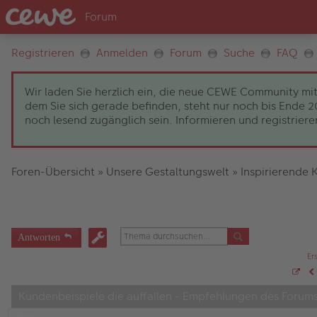
Registrieren
Anmelden
Forum
Suche
FAQ
Wir laden Sie herzlich ein, die neue CEWE Community mit
dem Sie sich gerade befinden, steht nur noch bis Ende
noch lesend zugänglich sein. Informieren und registrieren
Foren-Übersicht
»
Unsere Gestaltungswelt
»
Inspirierende 
Antworten
Er
S
V
e
Kundenbeispiele die auffallen - Empfehlungen des Forum
i
t
e