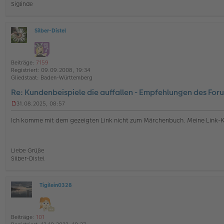
Siglinde
e
r
B
e
Silber-Distel
i
O
t
ff
r
l
a
i
Beiträge:
7159
g
n
Registriert:
09.09.2008, 19:34
e
Gliedstaat:
Baden-Württemberg
Re: Kundenbeispiele die auffallen - Empfehlungen des For
31.08.2025, 08:57
U
n
Ich komme mit dem gezeigten Link nicht zum Märchenbuch. Meine Link-
g
e
l
e
Liebe Grüße
s
Silber-Distel
e
n
e
r
Tigilein0328
O
B
ff
e
l
i
i
t
Beiträge:
101
n
r