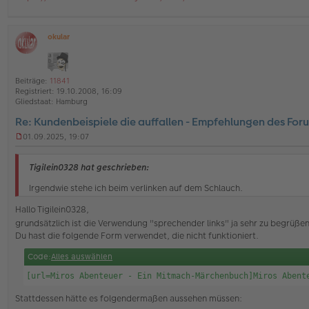
e
l
e
s
okular
e
O
n
ff
e
l
r
i
Beiträge:
11841
B
n
Registriert:
19.10.2008, 16:09
e
e
Gliedstaat:
Hamburg
i
t
Re: Kundenbeispiele die auffallen - Empfehlungen des For
r
a
01.09.2025, 19:07
U
g
n
g
Tigilein0328 hat geschrieben:
e
l
Irgendwie stehe ich beim verlinken auf dem Schlauch.
e
s
Hallo Tigilein0328,
e
grundsätzlich ist die Verwendung "sprechender links" ja sehr zu begrüße
n
Du hast die folgende Form verwendet, die nicht funktioniert.
e
r
Code:
Alles auswählen
B
e
[url=Miros Abenteuer - Ein Mitmach-Märchenbuch]Miros Abent
i
t
Stattdessen hätte es folgendermaßen aussehen müssen:
r