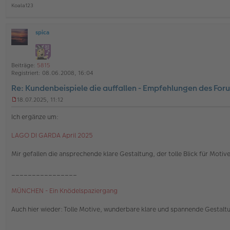
Koala123
spica
O
ff
l
i
Beiträge:
5815
n
Registriert:
08.06.2008, 16:04
e
Re: Kundenbeispiele die auffallen - Empfehlungen des For
18.07.2025, 11:12
U
n
Ich ergänze um:
g
e
LAGO DI GARDA April 2025
l
e
s
Mir gefallen die ansprechende klare Gestaltung, der tolle Blick für Motiv
e
n
________________
e
r
MÜNCHEN - Ein Knödelspaziergang
B
e
i
Auch hier wieder: Tolle Motive, wunderbare klare und spannende Gestaltu
t
r
________________
a