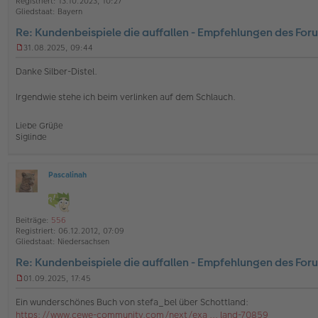
Registriert:
13.10.2023, 10:27
e
a
Gliedstaat:
Bayern
g
Re: Kundenbeispiele die auffallen - Empfehlungen des For
31.08.2025, 09:44
U
n
Danke Silber-Distel.
g
e
Irgendwie stehe ich beim verlinken auf dem Schlauch.
l
e
s
Liebe Grüße
e
Siglinde
n
e
r
B
Pascalinah
O
e
ff
i
l
t
i
r
Beiträge:
556
n
a
Registriert:
06.12.2012, 07:09
e
g
Gliedstaat:
Niedersachsen
Re: Kundenbeispiele die auffallen - Empfehlungen des For
01.09.2025, 17:45
U
n
Ein wunderschönes Buch von stefa_bel über Schottland:
g
https://www.cewe-community.com/next/exa ... land-70859