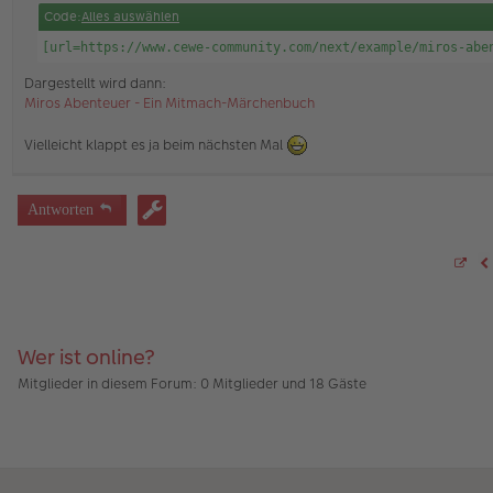
a
Code:
Alles auswählen
g
[url=https://www.cewe-community.com/next/example/miros-abe
Dargestellt wird dann:
Miros Abenteuer - Ein Mitmach-Märchenbuch
Vielleicht klappt es ja beim nächsten Mal
Antworten
S
V
e
i
t
e
4
5
Wer ist online?
v
o
Mitglieder in diesem Forum: 0 Mitglieder und 18 Gäste
n
4
5