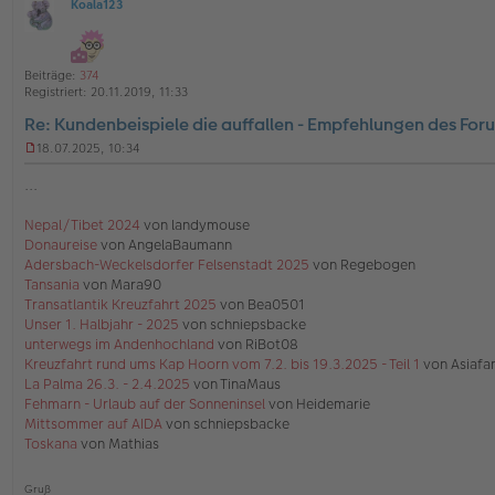
Koala123
4
O
5
v
ff
o
l
n
4
i
Beiträge:
374
5
n
Registriert:
20.11.2019, 11:33
e
Re: Kundenbeispiele die auffallen - Empfehlungen des For
18.07.2025, 10:34
U
n
...
g
e
Nepal/Tibet 2024
von landymouse
l
Donaureise
von AngelaBaumann
e
s
Adersbach-Weckelsdorfer Felsenstadt 2025
von Regebogen
e
Tansania
von Mara90
n
Transatlantik Kreuzfahrt 2025
von Bea0501
e
Unser 1. Halbjahr - 2025
von schniepsbacke
r
unterwegs im Andenhochland
von RiBot08
B
e
Kreuzfahrt rund ums Kap Hoorn vom 7.2. bis 19.3.2025 - Teil 1
von Asiafa
i
La Palma 26.3. - 2.4.2025
von TinaMaus
t
Fehmarn - Urlaub auf der Sonneninsel
von Heidemarie
r
Mittsommer auf AIDA
von schniepsbacke
a
Toskana
von Mathias
g
Gruß