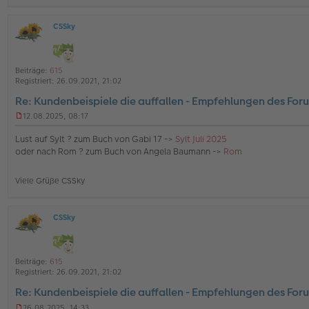
a
g
CSSky
O
ff
l
i
Beiträge:
615
n
Registriert:
26.09.2021, 21:02
e
Re: Kundenbeispiele die auffallen - Empfehlungen des For
12.08.2025, 08:17
U
n
Lust auf Sylt ? zum Buch von Gabi 17 ->
Sylt Juli 2025
g
oder nach Rom ? zum Buch von Angela Baumann ->
Rom
e
l
e
Viele Grüße CSSky
s
e
n
e
CSSky
O
r
ff
B
l
e
i
i
Beiträge:
615
n
t
Registriert:
26.09.2021, 21:02
e
r
Re: Kundenbeispiele die auffallen - Empfehlungen des For
a
g
26.08.2025, 14:33