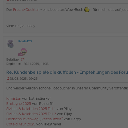
U
n
Der
Frucht-Cocktail
- ein absolutes Wow-Buch
für mich, das auf jede
g
e
l
e
Viele Grüße CSSky
s
e
n
e
Koala123
O
r
ff
B
l
e
i
i
Beiträge:
374
n
t
Registriert:
20.11.2019, 11:33
e
r
Re: Kundenbeispiele die auffallen - Empfehlungen des For
a
g
28.08.2025, 09:26
U
n
und wieder wurden schöne Fotobücher in unserer Community veröffentli
g
e
Kirgistan
von katrindierker
l
Bretagne 2025
von Reiner51
e
s
Sizilien & Kalabrien 2025 Teil 1
von Pijay
e
Sizilien & Kalabrien 2025 Teil 2
von Pijay
n
Heidschnuckenweg „Restlaufzeit”
von Harpy
e
Côte d'Azur 2025
von like2travel
r