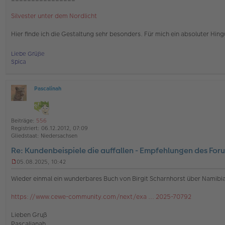
g
Silvester unter dem Nordlicht
Hier finde ich die Gestaltung sehr besonders. Für mich ein absoluter Hing
Liebe Grüße
Spica
Pascalinah
O
ff
l
i
Beiträge:
556
n
Registriert:
06.12.2012, 07:09
e
Gliedstaat:
Niedersachsen
Re: Kundenbeispiele die auffallen - Empfehlungen des For
05.08.2025, 10:42
U
n
Wieder einmal ein wunderbares Buch von Birgit Scharnhorst über Namibi
g
e
https://www.cewe-community.com/next/exa ... 2025-70792
l
e
s
Lieben Gruß
e
Pascalianah