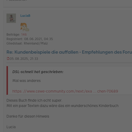
n
e
r
B
LuciaB
O
e
ff
i
l
t
i
r
Beiträge:
146
n
a
Registriert:
08.06.2021, 04:35
e
g
Gliedstaat:
Rheinland/Pfalz
Re: Kundenbeispiele die auffallen - Empfehlungen des For
05.08.2025, 21:33
U
n
g
DSL-schnell hat geschrieben:
e
l
Mal was anderes
e
s
https://www.cewe-community.com/next/exa ... chen-70689
e
n
Dieses Buch finde ich echt super.
e
Mit ein paar Texten dazu wäre das ein wunderschönes Kinderbuch
r
B
e
Danke für diesen Hinweis
i
t
Lucia
r