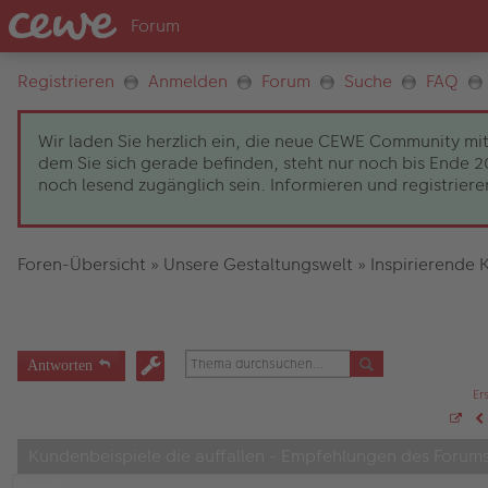
Registrieren
Anmelden
Forum
Suche
FAQ
Wir laden Sie herzlich ein, die neue CEWE Community mit
dem Sie sich gerade befinden, steht nur noch bis Ende
noch lesend zugänglich sein. Informieren und registrieren
Foren-Übersicht
»
Unsere Gestaltungswelt
»
Inspirierende 
Antworten
Er
S
V
e
Kundenbeispiele die auffallen - Empfehlungen des Forum
i
t
e