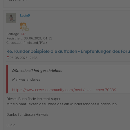
n
e
r
B
LuciaB
O
e
ff
i
l
t
i
r
Beiträge:
146
n
a
Registriert:
08.06.2021, 04:35
e
g
Gliedstaat:
Rheinland/Pfalz
Re: Kundenbeispiele die auffallen - Empfehlungen des For
05.08.2025, 21:33
U
n
g
DSL-schnell hat geschrieben:
e
l
Mal was anderes
e
s
https://www.cewe-community.com/next/exa ... chen-70689
e
n
Dieses Buch finde ich echt super.
e
Mit ein paar Texten dazu wäre das ein wunderschönes Kinderbuch
r
B
e
Danke für diesen Hinweis
i
t
Lucia
r