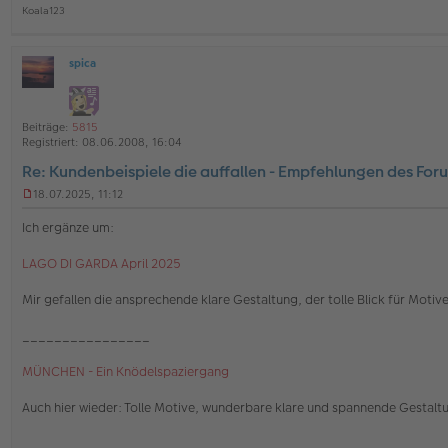
Koala123
spica
O
ff
l
i
Beiträge:
5815
n
Registriert:
08.06.2008, 16:04
e
Re: Kundenbeispiele die auffallen - Empfehlungen des For
18.07.2025, 11:12
U
n
Ich ergänze um:
g
e
LAGO DI GARDA April 2025
l
e
s
Mir gefallen die ansprechende klare Gestaltung, der tolle Blick für Motiv
e
n
________________
e
r
MÜNCHEN - Ein Knödelspaziergang
B
e
i
Auch hier wieder: Tolle Motive, wunderbare klare und spannende Gestaltu
t
r
________________
a