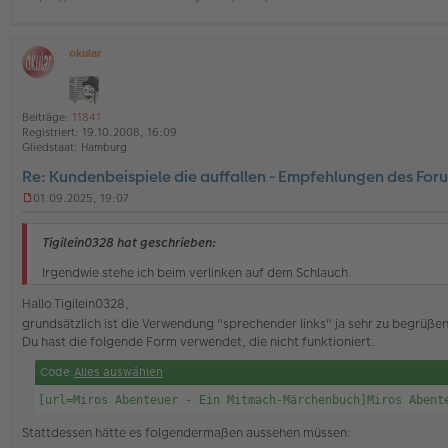
e
l
e
s
okular
e
O
n
ff
e
l
r
i
Beiträge:
11841
B
n
Registriert:
19.10.2008, 16:09
e
e
Gliedstaat:
Hamburg
i
t
Re: Kundenbeispiele die auffallen - Empfehlungen des For
r
a
01.09.2025, 19:07
U
g
n
g
Tigilein0328 hat geschrieben:
e
l
Irgendwie stehe ich beim verlinken auf dem Schlauch.
e
s
Hallo Tigilein0328,
e
grundsätzlich ist die Verwendung "sprechender links" ja sehr zu begrüße
n
Du hast die folgende Form verwendet, die nicht funktioniert.
e
r
Code:
Alles auswählen
B
e
[url=Miros Abenteuer - Ein Mitmach-Märchenbuch]Miros Abent
i
t
Stattdessen hätte es folgendermaßen aussehen müssen:
r