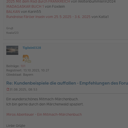
2025 Mit dem Rad durch FRANKREICH
von Weltenbummlerin2024
B
e
MADAGASKAR BUCH 1
von Foxilein
i
BALKAN
von Karin55
t
Rundreise Färöer Inseln vom 25.5.2025 - 3.6. 2025
von Katla1
r
a
g
Gruß
Koala123
Tigilein0328
O
ff
l
i
Beiträge:
101
n
Registriert:
13.10.2023, 10:27
e
Gliedstaat:
Bayern
Re: Kundenbeispiele die auffallen - Empfehlungen des For
31.08.2025, 08:53
U
n
Ein wunderschönes Mitmach-Märchenbuch.
g
Ich bin gerne durch den Märchenwald spaziert.
e
l
Miros Abenteuer - Ein Mitmach-Märchenbuch
e
s
e
Liebe Grüße
n