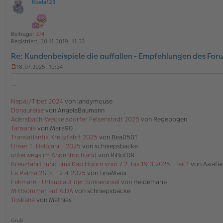
Koala123
4
O
5
v
ff
o
l
n
4
i
Beiträge:
374
5
n
Registriert:
20.11.2019, 11:33
e
Re: Kundenbeispiele die auffallen - Empfehlungen des For
18.07.2025, 10:34
U
n
...
g
e
Nepal/Tibet 2024
von landymouse
l
Donaureise
von AngelaBaumann
e
s
Adersbach-Weckelsdorfer Felsenstadt 2025
von Regebogen
e
Tansania
von Mara90
n
Transatlantik Kreuzfahrt 2025
von Bea0501
e
Unser 1. Halbjahr - 2025
von schniepsbacke
r
unterwegs im Andenhochland
von RiBot08
B
e
Kreuzfahrt rund ums Kap Hoorn vom 7.2. bis 19.3.2025 - Teil 1
von Asiafa
i
La Palma 26.3. - 2.4.2025
von TinaMaus
t
Fehmarn - Urlaub auf der Sonneninsel
von Heidemarie
r
Mittsommer auf AIDA
von schniepsbacke
a
Toskana
von Mathias
g
Gruß