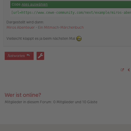
a
Code:
Alles auswählen
g
[url=https://www.cewe-community.com/next/example/miros-abe
Dargestellt wird dann:
Miros Abenteuer - Ein Mitmach-Märchenbuch
Vielleicht klappt es ja beim nächsten Mal
Antworten
S
V
e
i
t
e
4
5
Wer ist online?
v
o
Mitglieder in diesem Forum: 0 Mitglieder und 10 Gäste
n
4
5