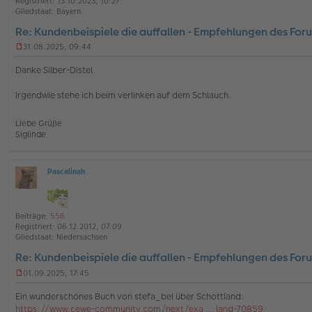
Registriert:
13.10.2023, 10:27
e
a
Gliedstaat:
Bayern
g
Re: Kundenbeispiele die auffallen - Empfehlungen des For
31.08.2025, 09:44
U
n
Danke Silber-Distel.
g
e
Irgendwie stehe ich beim verlinken auf dem Schlauch.
l
e
s
Liebe Grüße
e
Siglinde
n
e
r
B
Pascalinah
O
e
ff
i
l
t
i
r
Beiträge:
556
n
a
Registriert:
06.12.2012, 07:09
e
g
Gliedstaat:
Niedersachsen
Re: Kundenbeispiele die auffallen - Empfehlungen des For
01.09.2025, 17:45
U
n
Ein wunderschönes Buch von stefa_bel über Schottland:
g
https://www.cewe-community.com/next/exa ... land-70859