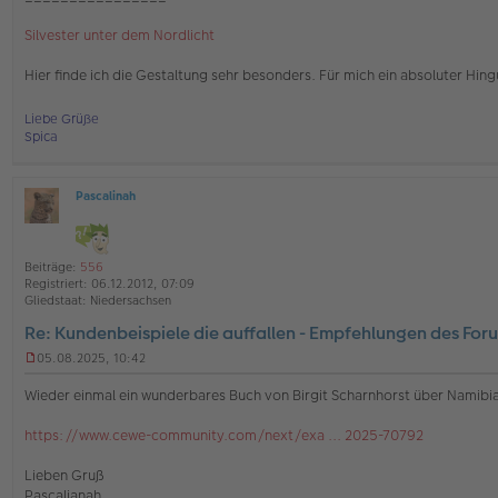
g
Silvester unter dem Nordlicht
Hier finde ich die Gestaltung sehr besonders. Für mich ein absoluter Hing
Liebe Grüße
Spica
Pascalinah
O
ff
l
i
Beiträge:
556
n
Registriert:
06.12.2012, 07:09
e
Gliedstaat:
Niedersachsen
Re: Kundenbeispiele die auffallen - Empfehlungen des For
05.08.2025, 10:42
U
n
Wieder einmal ein wunderbares Buch von Birgit Scharnhorst über Namibi
g
e
https://www.cewe-community.com/next/exa ... 2025-70792
l
e
s
Lieben Gruß
e
Pascalianah