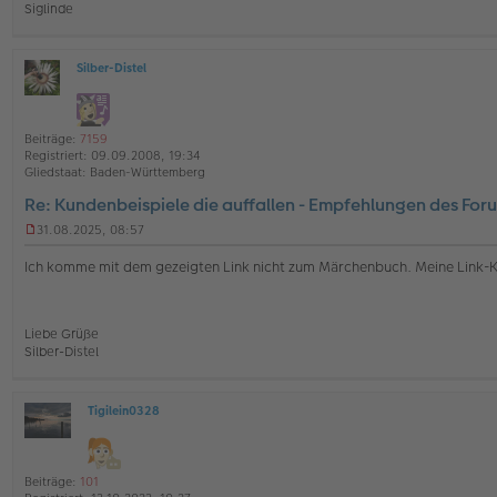
Siglinde
e
r
B
e
Silber-Distel
i
O
t
ff
r
l
a
i
Beiträge:
7159
g
n
Registriert:
09.09.2008, 19:34
e
Gliedstaat:
Baden-Württemberg
Re: Kundenbeispiele die auffallen - Empfehlungen des For
31.08.2025, 08:57
U
n
Ich komme mit dem gezeigten Link nicht zum Märchenbuch. Meine Link-
g
e
l
e
Liebe Grüße
s
Silber-Distel
e
n
e
r
Tigilein0328
O
B
ff
e
l
i
i
t
Beiträge:
101
n
r