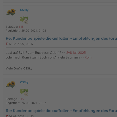
a
g
CSSky
O
ff
l
i
Beiträge:
615
n
Registriert:
26.09.2021, 21:02
e
Re: Kundenbeispiele die auffallen - Empfehlungen des For
12.08.2025, 08:17
U
n
Lust auf Sylt ? zum Buch von Gabi 17 ->
Sylt Juli 2025
g
oder nach Rom ? zum Buch von Angela Baumann ->
Rom
e
l
e
Viele Grüße CSSky
s
e
n
e
CSSky
O
r
ff
B
l
e
i
i
Beiträge:
615
n
t
Registriert:
26.09.2021, 21:02
e
r
Re: Kundenbeispiele die auffallen - Empfehlungen des For
a
g
26.08.2025, 14:33