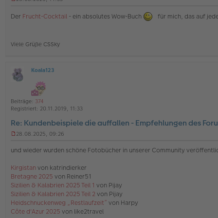
U
n
Der
Frucht-Cocktail
- ein absolutes Wow-Buch
für mich, das auf jede
g
e
l
e
Viele Grüße CSSky
s
e
n
e
Koala123
O
r
ff
B
l
e
i
i
Beiträge:
374
n
t
Registriert:
20.11.2019, 11:33
e
r
Re: Kundenbeispiele die auffallen - Empfehlungen des For
a
g
28.08.2025, 09:26
U
n
und wieder wurden schöne Fotobücher in unserer Community veröffentli
g
e
Kirgistan
von katrindierker
l
Bretagne 2025
von Reiner51
e
s
Sizilien & Kalabrien 2025 Teil 1
von Pijay
e
Sizilien & Kalabrien 2025 Teil 2
von Pijay
n
Heidschnuckenweg „Restlaufzeit”
von Harpy
e
Côte d'Azur 2025
von like2travel
r