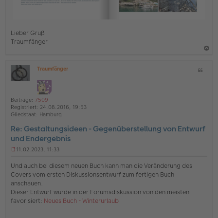
Lieber Gruß
Traumfänger
a
Traumfänger
Z
c
O
i
h
ff
t
l
o
a
i
Beiträge:
7509
b
t
n
Registriert:
24.08.2016, 19:53
e
e
Gliedstaat:
Hamburg
n
Re: Gestaltungsideen - Gegenüberstellung von Entwurf
und Endergebnis
11.02.2023, 11:33
U
n
Und auch bei diesem neuen Buch kann man die Veränderung des
g
Covers vom ersten Diskussionsentwurf zum fertigen Buch
e
anschauen.
l
Dieser Entwurf wurde in der Forumsdiskussion von den meisten
e
s
favorisiert:
Neues Buch - Winterurlaub
e
n