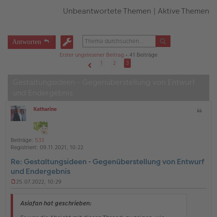
Unbeantwortete Themen
|
Aktive Themen
Antworten
Erster ungelesener Beitrag
• 41 Beiträge
1
2
3
Vorherige
Gestaltungsideen - Gegenüberstellung von Entwurf
und Endergebnis
Katharine
Z
O
i
ff
t
l
a
i
Beiträge:
533
t
n
Registriert:
09.11.2021, 10:22
e
Re: Gestaltungsideen - Gegenüberstellung von Entwurf
und Endergebnis
25.07.2022, 10:29
U
n
g
Asiafan hat geschrieben:
e
l