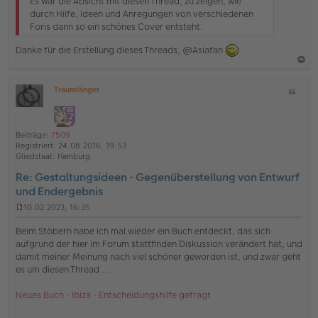
Es war die Absicht mit diesen Thread, zu zeigen, wie
e
durch Hilfe, Ideen und Anregungen von verschiedenen
s
Foris dann so ein schönes Cover entsteht.
e
n
Danke für die Erstellung dieses Threads, @Asiafan
e
r
B
a
e
Traumfänger
Z
c
i
O
i
t
h
ff
t
r
l
o
a
a
i
Beiträge:
7509
g
b
t
n
Registriert:
24.08.2016, 19:53
e
e
Gliedstaat:
Hamburg
n
Re: Gestaltungsideen - Gegenüberstellung von Entwurf
und Endergebnis
10.02.2023, 16:35
U
n
Beim Stöbern habe ich mal wieder ein Buch entdeckt, das sich
g
aufgrund der hier im Forum stattfinden Diskussion verändert hat, und
e
damit meiner Meinung nach viel schöner geworden ist, und zwar geht
l
es um diesen Thread ...
e
s
e
Neues Buch - Ibiza - Entscheidungshilfe gefragt
n
e