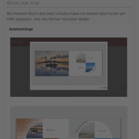
12.02.2025, 17:54
U
n
Bei meinem Buch übe zwei Urlaube habe ich wieder das Forum um
g
Hilfe gebeten. Hier die Vorher-Nachher-Bilder.
e
l
Dateianhänge
e
s
e
n
e
r
B
e
i
t
r
a
g