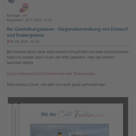
i
h
ff
t
l
o
a
i
Beiträge:
374
b
t
n
Registriert:
20.11.2019, 11:33
e
e
Re: Gestaltungsideen - Gegenüberstellung von Entwurf
n
und Endergebnis
19.09.2025, 20:34
U
n
Bei meinem Buch über eine weitere Kreuzfahrt mit zwei Destinationen
g
habe ich wieder das Forum um Hilfe gebeten. Hier die Vorher-
e
Nachher-Bilder:
l
e
s
Cover Island und Schottland.Hier der Thread dazu
e
n
Mein erstes Cover, mit dem ich nicht ganz zufrieden war:
e
r
B
e
i
t
r
a
g