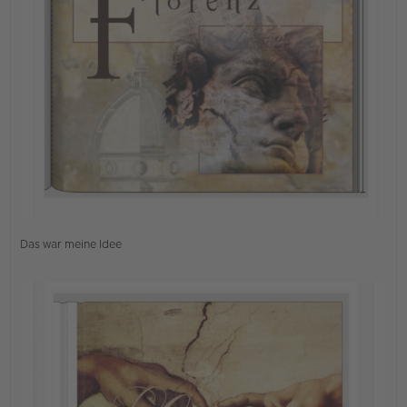
B
e
i
t
r
a
g
Das war meine Idee