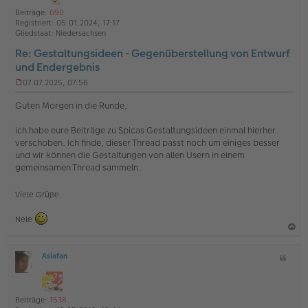
o
a
i
Beiträge:
690
b
t
n
Registriert:
05.01.2024, 17:17
e
e
Gliedstaat:
Niedersachsen
n
Re: Gestaltungsideen - Gegenüberstellung von Entwurf
und Endergebnis
07.07.2025, 07:56
U
n
Guten Morgen in die Runde,
g
e
ich habe eure Beiträge zu Spicas Gestaltungsideen einmal hierher
l
verschoben. Ich finde, dieser Thread passt noch um einiges besser
e
s
und wir können die Gestaltungen von allen Usern in einem
e
gemeinsamen Thread sammeln.
n
e
r
Viele Grüße
B
e
Nele
i
t
a
r
a
Asiafan
Z
c
O
g
i
h
ff
t
l
o
a
i
Beiträge:
1538
b
t
n