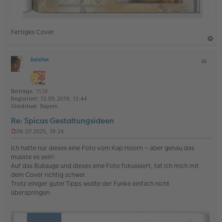
Fertiges Cover
a
Asiafan
Z
c
O
i
h
ff
t
l
o
a
i
Beiträge:
1538
b
t
n
Registriert:
13.05.2019, 13:44
e
e
Gliedstaat:
Bayern
n
Re: Spicas Gestaltungsideen
06.07.2025, 19:24
U
n
Ich hatte nur dieses eine Foto vom Kap Hoorn – aber genau das
g
musste es sein!
e
Auf das Bullauge und dieses eine Foto fokussiert, tat ich mich mit
l
dem Cover richtig schwer.
e
s
Trotz einiger guter Tipps wollte der Funke einfach nicht
e
überspringen.
n
e
r
B