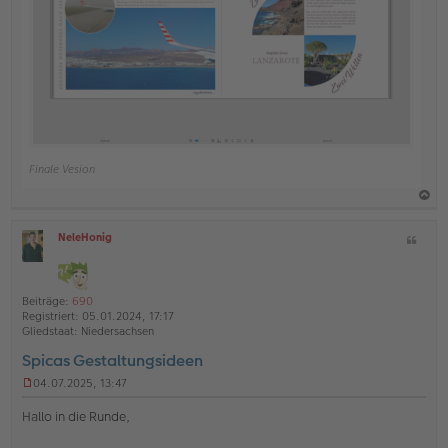
Finale Vesion
a
NeleHonig
Z
c
O
i
h
ff
t
l
o
a
i
Beiträge:
690
b
t
n
Registriert:
05.01.2024, 17:17
e
e
Gliedstaat:
Niedersachsen
n
Spicas Gestaltungsideen
04.07.2025, 13:47
U
n
Hallo in die Runde,
g
e