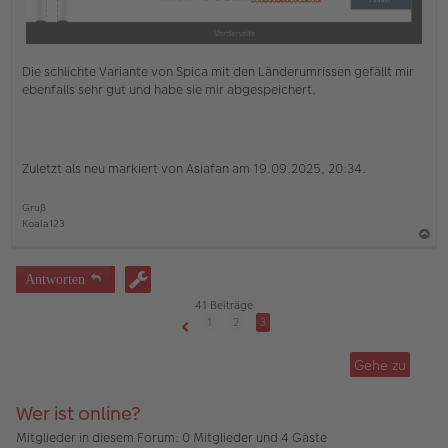
Die schlichte Variante von Spica mit den Länderumrissen gefällt mir
ebenfalls sehr gut und habe sie mir abgespeichert.
Zuletzt als neu markiert von Asiafan am 19.09.2025, 20:34.
Gruß
Koala123
a
c
Antworten
h
41 Beiträge
o
1
2
3
Vorherige
b
Gehe zu
e
n
Wer ist online?
Mitglieder in diesem Forum: 0 Mitglieder und 4 Gäste