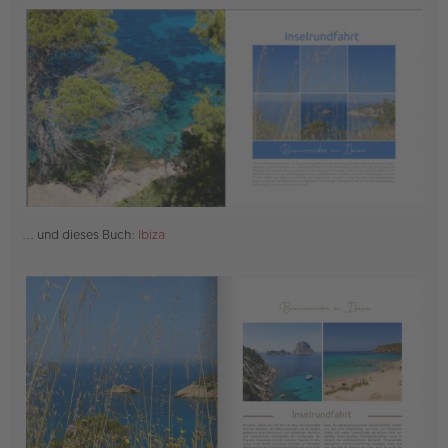
r
B
e
i
t
r
a
g
... und dieses Buch:
Ibiza