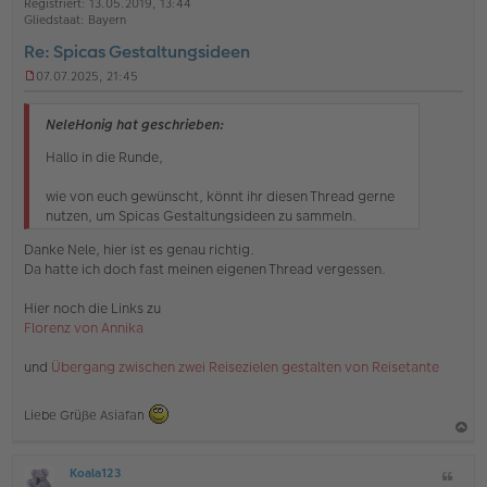
Registriert:
13.05.2019, 13:44
e
e
Gliedstaat:
Bayern
n
Re: Spicas Gestaltungsideen
07.07.2025, 21:45
U
n
g
NeleHonig hat geschrieben:
e
l
Hallo in die Runde,
e
s
wie von euch gewünscht, könnt ihr diesen Thread gerne
e
nutzen, um Spicas Gestaltungsideen zu sammeln.
n
e
Danke Nele, hier ist es genau richtig.
r
Da hatte ich doch fast meinen eigenen Thread vergessen.
B
e
i
Hier noch die Links zu
t
Florenz von Annika
r
a
und
Übergang zwischen zwei Reisezielen gestalten von Reisetante
g
Liebe Grüße Asiafan
a
Koala123
Z
c
O