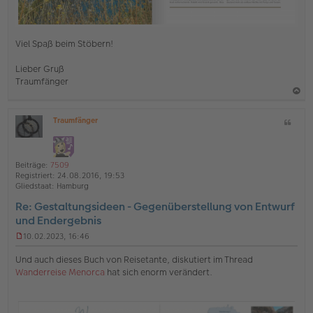
Viel Spaß beim Stöbern!
Lieber Gruß
Traumfänger
a
Traumfänger
Z
c
O
i
h
ff
t
l
o
a
i
Beiträge:
7509
b
t
n
Registriert:
24.08.2016, 19:53
e
e
Gliedstaat:
Hamburg
n
Re: Gestaltungsideen - Gegenüberstellung von Entwurf
und Endergebnis
10.02.2023, 16:46
U
n
Und auch dieses Buch von Reisetante, diskutiert im Thread
g
Wanderreise Menorca
hat sich enorm verändert.
e
l
e
s