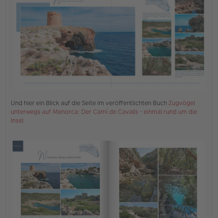
e
n
e
r
B
e
i
t
r
a
g
Und hier ein Blick auf die Seite im veröffentlichten Buch
Zugvögel
unterwegs auf Menorca: Der Camí de Cavalls - einmal rund um die
Insel