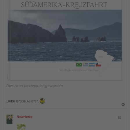
Dies ist es letztendlich geworden
Liebe Grüße Asiafan
a
NeleHonig
Z
c
O
i
h
ff
t
l