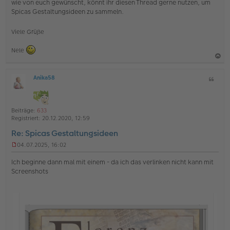
wie von euch gewünscht, könnt ihr diesen Thread gerne nutzen, um
l
Spicas Gestaltungsideen zu sammeln.
e
s
e
Viele Grüße
n
e
r
Nele
B
e
a
i
Anika58
Z
c
t
O
i
r
h
ff
t
a
l
o
g
a
i
Beiträge:
633
b
t
n
Registriert:
20.12.2020, 12:59
e
e
Re: Spicas Gestaltungsideen
n
04.07.2025, 16:02
U
n
Ich beginne dann mal mit einem - da ich das verlinken nicht kann mit
g
Screenshots
e
l
e
s
e
n
e
r