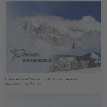
e
r
B
e
i
t
r
a
g
Und so sieht das Cover nun in den Kundenbeispielen
aus:
Winterurlaub Ramsau