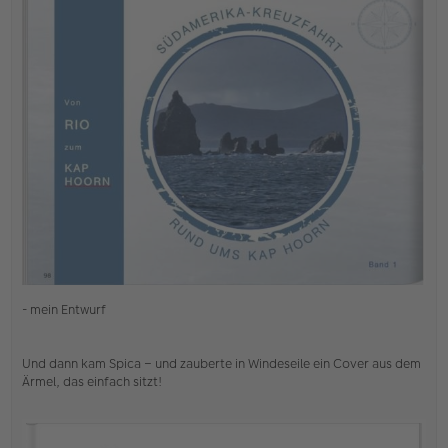
e
i
t
r
a
g
- mein Entwurf
Und dann kam Spica – und zauberte in Windeseile ein Cover aus dem
Ärmel, das einfach sitzt!