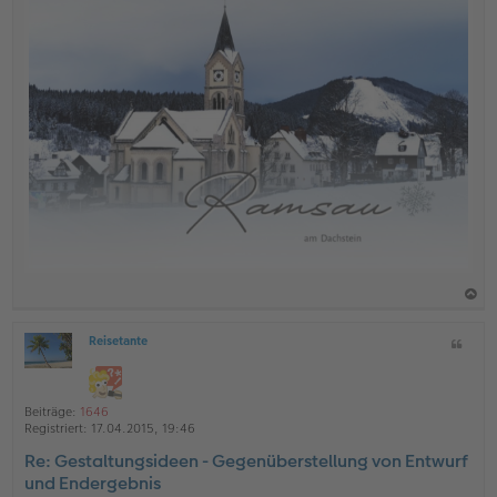
a
Reisetante
Z
c
O
i
h
ff
t
l
o
a
i
Beiträge:
1646
b
t
n
Registriert:
17.04.2015, 19:46
e
e
Re: Gestaltungsideen - Gegenüberstellung von Entwurf
n
und Endergebnis