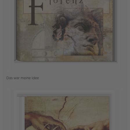
B
e
i
t
r
a
g
Das war meine Idee