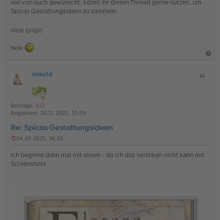
wie von euch gewünscht, könnt ihr diesen Thread gerne nutzen, um
l
Spicas Gestaltungsideen zu sammeln.
e
s
e
Viele Grüße
n
e
r
Nele
B
e
a
i
Anika58
Z
c
t
O
i
r
h
ff
t
a
l
o
g
a
i
Beiträge:
633
b
t
n
Registriert:
20.12.2020, 12:59
e
e
Re: Spicas Gestaltungsideen
n
04.07.2025, 16:02
U
n
Ich beginne dann mal mit einem - da ich das verlinken nicht kann mit
g
Screenshots
e
l
e
s
e
n
e
r