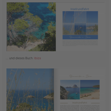
r
B
e
i
t
r
a
g
... und dieses Buch:
Ibiza