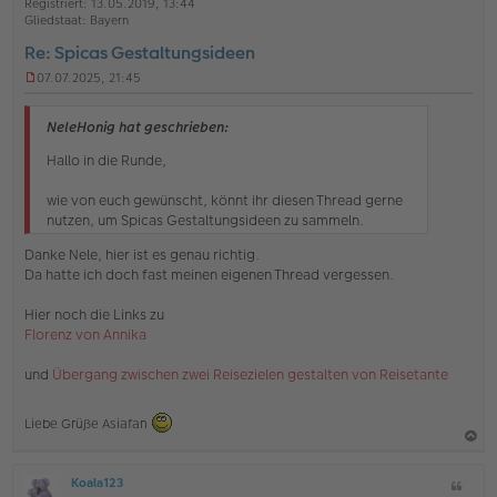
Registriert:
13.05.2019, 13:44
e
e
Gliedstaat:
Bayern
n
Re: Spicas Gestaltungsideen
07.07.2025, 21:45
U
n
g
NeleHonig hat geschrieben:
e
l
Hallo in die Runde,
e
s
wie von euch gewünscht, könnt ihr diesen Thread gerne
e
nutzen, um Spicas Gestaltungsideen zu sammeln.
n
e
Danke Nele, hier ist es genau richtig.
r
Da hatte ich doch fast meinen eigenen Thread vergessen.
B
e
i
Hier noch die Links zu
t
Florenz von Annika
r
a
und
Übergang zwischen zwei Reisezielen gestalten von Reisetante
g
Liebe Grüße Asiafan
a
Koala123
Z
c
O