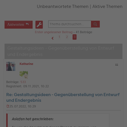
Unbeantwortete Themen
|
Aktive Themen
Antworten
Erster ungelesener Beitrag
• 41 Beiträge
1
2
3
Vorherige
Gestaltungsideen - Gegenüberstellung von Entwurf
und Endergebnis
Katharine
Z
O
i
ff
t
l
a
i
Beiträge:
533
t
n
Registriert:
09.11.2021, 10:22
e
Re: Gestaltungsideen - Gegenüberstellung von Entwurf
und Endergebnis
25.07.2022, 10:29
U
n
g
Asiafan hat geschrieben:
e
l