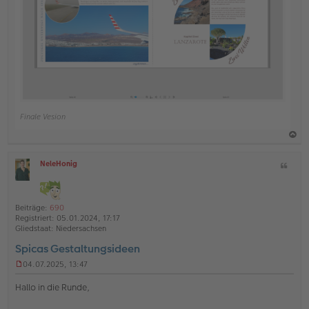
Finale Vesion
a
NeleHonig
Z
c
O
i
h
ff
t
l
o
a
i
Beiträge:
690
b
t
n
Registriert:
05.01.2024, 17:17
e
e
Gliedstaat:
Niedersachsen
n
Spicas Gestaltungsideen
04.07.2025, 13:47
U
n
Hallo in die Runde,
g
e