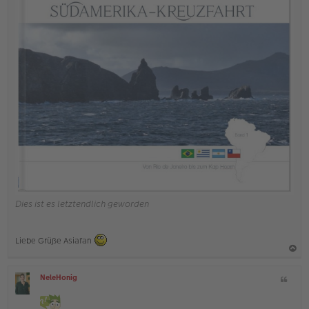
Dies ist es letztendlich geworden
Liebe Grüße Asiafan
a
NeleHonig
Z
c
O
i
h
ff
t
l