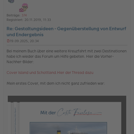
i
h
ff
t
l
o
a
i
Beiträge:
374
b
t
n
Registriert:
20.11.2019, 11:33
e
e
Re: Gestaltungsideen - Gegenüberstellung von Entwurf
n
und Endergebnis
19.09.2025, 20:34
U
n
Bei meinem Buch über eine weitere Kreuzfahrt mit zwei Destinationen
g
habe ich wieder das Forum um Hilfe gebeten. Hier die Vorher-
e
Nachher-Bilder:
l
e
s
Cover Island und Schottland.Hier der Thread dazu
e
n
Mein erstes Cover, mit dem ich nicht ganz zufrieden war:
e
r
B
e
i
t
r
a
g