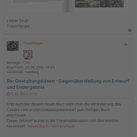
Lieber Gruß
Traumfänger
a
Traumfänger
Z
c
O
i
h
ff
t
l
o
a
i
Beiträge:
7509
b
t
n
Registriert:
24.08.2016, 19:53
e
e
Gliedstaat:
Hamburg
n
Re: Gestaltungsideen - Gegenüberstellung von Entwurf
und Endergebnis
11.02.2023, 11:33
U
n
Und auch bei diesem neuen Buch kann man die Veränderung des
g
Covers vom ersten Diskussionsentwurf zum fertigen Buch
e
anschauen.
l
Dieser Entwurf wurde in der Forumsdiskussion von den meisten
e
s
favorisiert:
Neues Buch - Winterurlaub
e
n