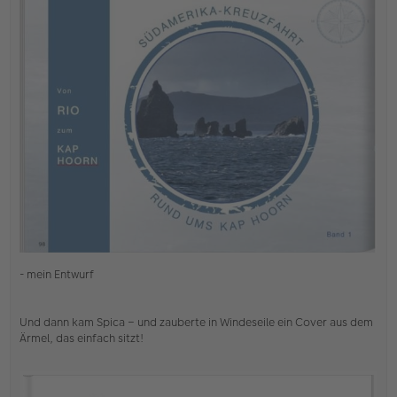
e
i
t
r
a
g
- mein Entwurf
Und dann kam Spica – und zauberte in Windeseile ein Cover aus dem
Ärmel, das einfach sitzt!