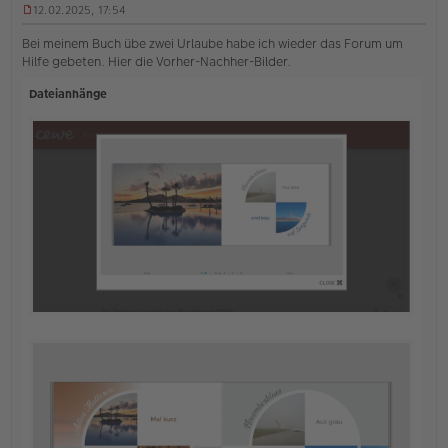
12.02.2025, 17:54
U
n
Bei meinem Buch übe zwei Urlaube habe ich wieder das Forum um
g
Hilfe gebeten. Hier die Vorher-Nachher-Bilder.
e
l
Dateianhänge
e
s
e
n
e
r
B
e
i
t
r
a
g