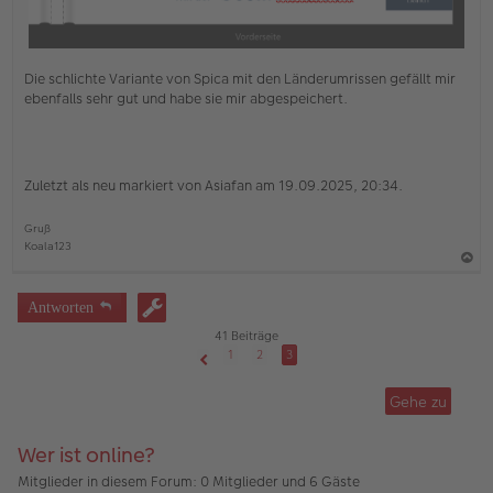
Die schlichte Variante von Spica mit den Länderumrissen gefällt mir
ebenfalls sehr gut und habe sie mir abgespeichert.
Zuletzt als neu markiert von Asiafan am 19.09.2025, 20:34.
Gruß
Koala123
a
c
Antworten
h
41 Beiträge
o
1
2
3
Vorherige
b
Gehe zu
e
n
Wer ist online?
Mitglieder in diesem Forum: 0 Mitglieder und 6 Gäste