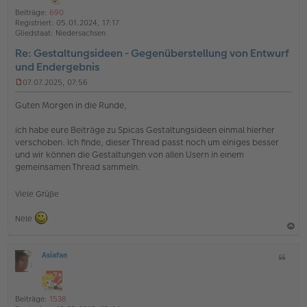
o
a
i
Beiträge:
690
b
t
n
Registriert:
05.01.2024, 17:17
e
e
Gliedstaat:
Niedersachsen
n
Re: Gestaltungsideen - Gegenüberstellung von Entwurf
und Endergebnis
07.07.2025, 07:56
U
n
Guten Morgen in die Runde,
g
e
ich habe eure Beiträge zu Spicas Gestaltungsideen einmal hierher
l
verschoben. Ich finde, dieser Thread passt noch um einiges besser
e
s
und wir können die Gestaltungen von allen Usern in einem
e
gemeinsamen Thread sammeln.
n
e
r
Viele Grüße
B
e
Nele
i
t
a
r
a
Asiafan
Z
c
O
g
i
h
ff
t
l
o
a
i
Beiträge:
1538
b
t
n