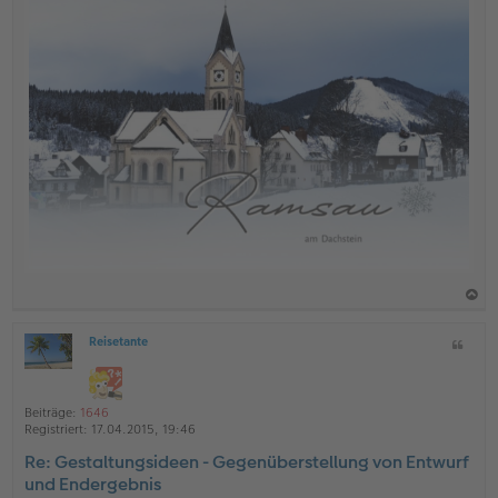
a
Reisetante
Z
c
O
i
h
ff
t
l
o
a
i
Beiträge:
1646
b
t
n
Registriert:
17.04.2015, 19:46
e
e
Re: Gestaltungsideen - Gegenüberstellung von Entwurf
n
und Endergebnis