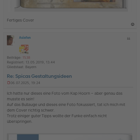
Fertiges Cover
a
Asiafan
Z
c
O
i
h
ff
t
l
o
a
i
Beiträge:
1538
b
t
n
Registriert:
13.05.2019, 13:44
e
e
Gliedstaat:
Bayern
n
Re: Spicas Gestaltungsideen
06.07.2025, 19:24
U
n
Ich hatte nur dieses eine Foto vom Kap Hoorn – aber genau das
g
musste es sein!
e
Auf das Bullauge und dieses eine Foto fokussiert, tat ich mich mit
l
dem Cover richtig schwer.
e
s
Trotz einiger guter Tipps wollte der Funke einfach nicht
e
überspringen.
n
e
r
B