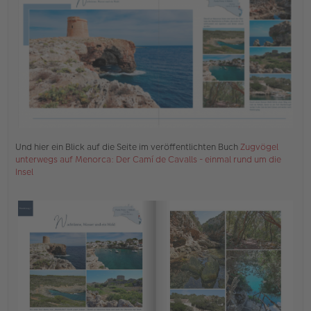
e
n
e
r
B
e
i
t
r
a
g
Und hier ein Blick auf die Seite im veröffentlichten Buch
Zugvögel
unterwegs auf Menorca: Der Camí de Cavalls - einmal rund um die
Insel