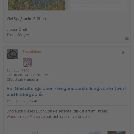
Viel Spaß beim Stöbern!
Lieber Gruß
Traumfänger
a
Traumfänger
Z
c
O
i
h
ff
t
l
o
a
i
Beiträge:
7509
b
t
n
Registriert:
24.08.2016, 19:53
e
e
Gliedstaat:
Hamburg
n
Re: Gestaltungsideen - Gegenüberstellung von Entwurf
und Endergebnis
10.02.2023, 16:46
U
n
Und auch dieses Buch von Reisetante, diskutiert im Thread
g
Wanderreise Menorca
hat sich enorm verändert.
e
l
e
s