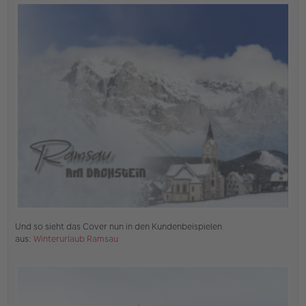
e
r
B
e
i
t
r
a
g
Und so sieht das Cover nun in den Kundenbeispielen
aus:
Winterurlaub Ramsau