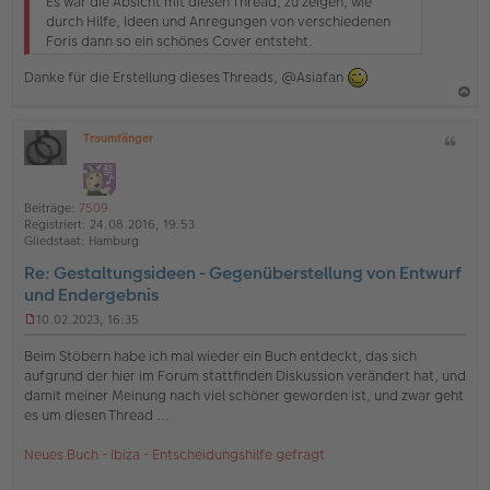
Es war die Absicht mit diesen Thread, zu zeigen, wie
e
durch Hilfe, Ideen und Anregungen von verschiedenen
s
Foris dann so ein schönes Cover entsteht.
e
n
Danke für die Erstellung dieses Threads, @Asiafan
e
r
B
a
e
Traumfänger
Z
c
i
O
i
t
h
ff
t
r
l
o
a
a
i
Beiträge:
7509
g
b
t
n
Registriert:
24.08.2016, 19:53
e
e
Gliedstaat:
Hamburg
n
Re: Gestaltungsideen - Gegenüberstellung von Entwurf
und Endergebnis
10.02.2023, 16:35
U
n
Beim Stöbern habe ich mal wieder ein Buch entdeckt, das sich
g
aufgrund der hier im Forum stattfinden Diskussion verändert hat, und
e
damit meiner Meinung nach viel schöner geworden ist, und zwar geht
l
es um diesen Thread ...
e
s
e
Neues Buch - Ibiza - Entscheidungshilfe gefragt
n
e