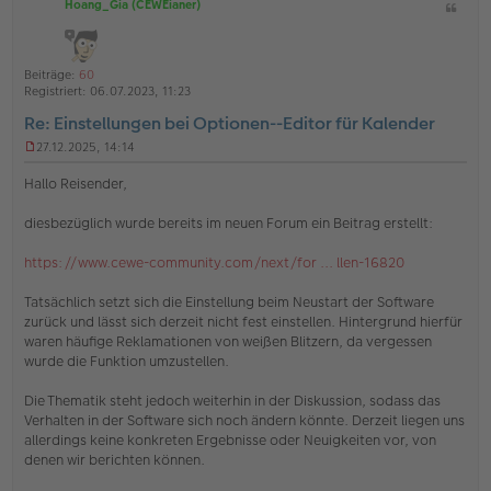
Hoang_Gia (CEWEianer)
Z
c
i
h
t
o
a
Beiträge:
60
b
t
Registriert:
06.07.2023, 11:23
e
Re: Einstellungen bei Optionen--Editor für Kalender
n
27.12.2025, 14:14
U
n
Hallo Reisender,
g
e
diesbezüglich wurde bereits im neuen Forum ein Beitrag erstellt:
l
e
s
https://www.cewe-community.com/next/for ... llen-16820
e
n
Tatsächlich setzt sich die Einstellung beim Neustart der Software
e
zurück und lässt sich derzeit nicht fest einstellen. Hintergrund hierfür
r
waren häufige Reklamationen von weißen Blitzern, da vergessen
B
e
wurde die Funktion umzustellen.
i
t
Die Thematik steht jedoch weiterhin in der Diskussion, sodass das
r
Verhalten in der Software sich noch ändern könnte. Derzeit liegen uns
a
allerdings keine konkreten Ergebnisse oder Neuigkeiten vor, von
g
denen wir berichten können.