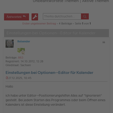
Unbeantwortete Themen
|
Aktive Themen
Antworten
Erster ungelesener Beitrag
• 4 Beiträge • Seite
1
von
1
Einstellungen bei Optionen--Editor für Kalender
Reisender
Z
O
i
ff
t
l
a
i
Beiträge:
863
t
n
Registriert:
14.10.2012, 12:28
e
Gliedstaat:
Sachsen
Einstellungen bei Optionen--Editor für Kalender
27.12.2025, 10:45
U
n
Hallo
g
e
ich habe unter Editor--Positionierungshilfen Alles auf "Ignorieren"
l
gestellt. Bei jedem Starten des Programmes oder beim Öffnen eines
e
s
Kalenders ist diese Einstellung verändert.
e
n