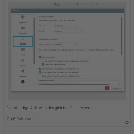
e
r
B
e
i
t
r
a
g
Das ständige Auftreten des gleichen Fehlers nervt.
Gruß Reisender
a