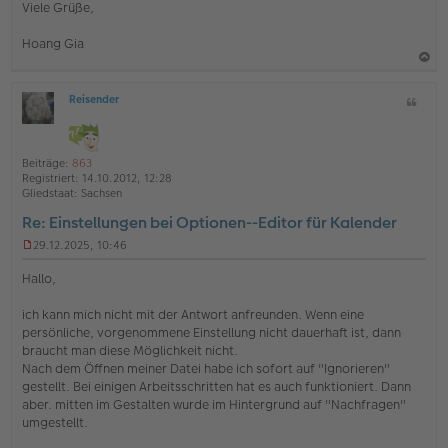
Viele Grüße,
Hoang Gia
a
Reisender
Z
c
O
i
h
ff
t
l
o
a
i
Beiträge:
863
b
t
n
Registriert:
14.10.2012, 12:28
e
e
Gliedstaat:
Sachsen
n
Re: Einstellungen bei Optionen--Editor für Kalender
29.12.2025, 10:46
U
n
Hallo,
g
e
ich kann mich nicht mit der Antwort anfreunden. Wenn eine
l
persönliche, vorgenommene Einstellung nicht dauerhaft ist, dann
e
s
braucht man diese Möglichkeit nicht.
e
Nach dem Öffnen meiner Datei habe ich sofort auf "Ignorieren"
n
gestellt. Bei einigen Arbeitsschritten hat es auch funktioniert. Dann
e
aber. mitten im Gestalten wurde im Hintergrund auf "Nachfragen"
r
umgestellt.
B
e