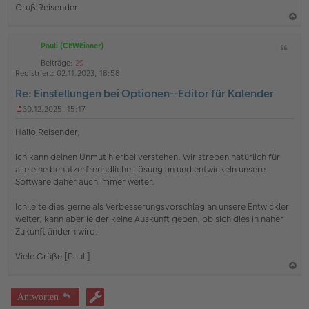
i
Gruß Reisender
t
r
a
a
g
Pauli (CEWEianer)
Z
c
i
h
Beiträge:
29
t
Registriert:
02.11.2023, 18:58
o
a
Re: Einstellungen bei Optionen--Editor für Kalender
b
t
e
30.12.2025, 15:17
U
n
n
Hallo Reisender,
g
e
ich kann deinen Unmut hierbei verstehen. Wir streben natürlich für
l
alle eine benutzerfreundliche Lösung an und entwickeln unsere
e
s
Software daher auch immer weiter.
e
n
Ich leite dies gerne als Verbesserungsvorschlag an unsere Entwickler
e
weiter, kann aber leider keine Auskunft geben, ob sich dies in naher
r
Zukunft ändern wird.
B
e
i
Viele Grüße [Pauli]
t
r
a
a
g
c
Antworten