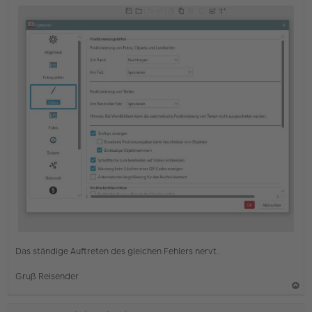
e
r
B
e
i
t
r
a
g
Das ständige Auftreten des gleichen Fehlers nervt.
Gruß Reisender
a