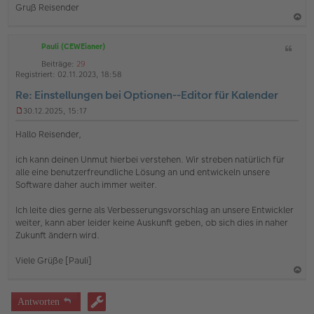
i
Gruß Reisender
t
r
a
a
g
Pauli (CEWEianer)
Z
c
i
h
Beiträge:
29
t
Registriert:
02.11.2023, 18:58
o
a
Re: Einstellungen bei Optionen--Editor für Kalender
b
t
e
30.12.2025, 15:17
U
n
n
Hallo Reisender,
g
e
ich kann deinen Unmut hierbei verstehen. Wir streben natürlich für
l
alle eine benutzerfreundliche Lösung an und entwickeln unsere
e
s
Software daher auch immer weiter.
e
n
Ich leite dies gerne als Verbesserungsvorschlag an unsere Entwickler
e
weiter, kann aber leider keine Auskunft geben, ob sich dies in naher
r
Zukunft ändern wird.
B
e
i
Viele Grüße [Pauli]
t
r
a
a
g
c
Antworten