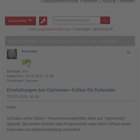
Unbeantwortete Themen
|
Aktive Themen
Antworten
Erster ungelesener Beitrag
• 4 Beiträge • Seite
1
von
1
Einstellungen bei Optionen--Editor für Kalender
Reisender
Z
O
i
ff
t
l
a
i
Beiträge:
863
t
n
Registriert:
14.10.2012, 12:28
e
Gliedstaat:
Sachsen
Einstellungen bei Optionen--Editor für Kalender
27.12.2025, 10:45
U
n
Hallo
g
e
ich habe unter Editor--Positionierungshilfen Alles auf "Ignorieren"
l
gestellt. Bei jedem Starten des Programmes oder beim Öffnen eines
e
s
Kalenders ist diese Einstellung verändert.
e
n