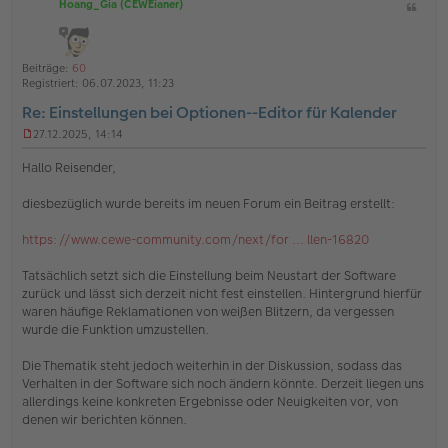
Hoang_Gia (CEWEianer)
Z
c
i
h
t
o
a
Beiträge:
60
b
t
Registriert:
06.07.2023, 11:23
e
Re: Einstellungen bei Optionen--Editor für Kalender
n
27.12.2025, 14:14
U
n
Hallo Reisender,
g
e
diesbezüglich wurde bereits im neuen Forum ein Beitrag erstellt:
l
e
s
https://www.cewe-community.com/next/for ... llen-16820
e
n
Tatsächlich setzt sich die Einstellung beim Neustart der Software
e
zurück und lässt sich derzeit nicht fest einstellen. Hintergrund hierfür
r
waren häufige Reklamationen von weißen Blitzern, da vergessen
B
e
wurde die Funktion umzustellen.
i
t
Die Thematik steht jedoch weiterhin in der Diskussion, sodass das
r
Verhalten in der Software sich noch ändern könnte. Derzeit liegen uns
a
allerdings keine konkreten Ergebnisse oder Neuigkeiten vor, von
g
denen wir berichten können.