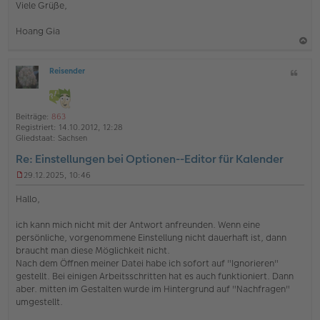
Viele Grüße,
Hoang Gia
a
Reisender
Z
c
O
i
h
ff
t
l
o
a
i
Beiträge:
863
b
t
n
Registriert:
14.10.2012, 12:28
e
e
Gliedstaat:
Sachsen
n
Re: Einstellungen bei Optionen--Editor für Kalender
29.12.2025, 10:46
U
n
Hallo,
g
e
ich kann mich nicht mit der Antwort anfreunden. Wenn eine
l
persönliche, vorgenommene Einstellung nicht dauerhaft ist, dann
e
s
braucht man diese Möglichkeit nicht.
e
Nach dem Öffnen meiner Datei habe ich sofort auf "Ignorieren"
n
gestellt. Bei einigen Arbeitsschritten hat es auch funktioniert. Dann
e
aber. mitten im Gestalten wurde im Hintergrund auf "Nachfragen"
r
umgestellt.
B
e